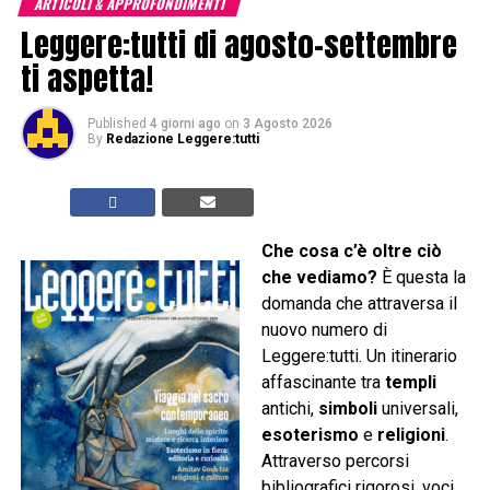
ARTICOLI & APPROFONDIMENTI
Leggere:tutti di agosto-settembre
ti aspetta!
Published
4 giorni ago
on
3 Agosto 2026
By
Redazione Leggere:tutti
Che cosa c’è oltre ciò
che vediamo?
È questa la
domanda che attraversa il
nuovo numero di
Leggere:tutti. Un itinerario
affascinante tra
templi
antichi,
simboli
universali,
esoterismo
e
religioni
.
Attraverso percorsi
bibliografici rigorosi, voci