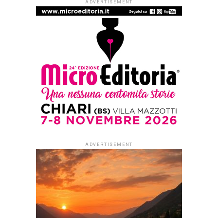
ARTICOLI & APPROFONDIMENTI
#ioleggoperché apre a tutti i nidi
d’Italia. Dal 1° settembre al via le
iscrizioni per partecipare alla
campagna di donazioni del 7-15
novembre
Published
1 settimana ago
on
29 Luglio 2026
By
Redazione Leggere:tutti