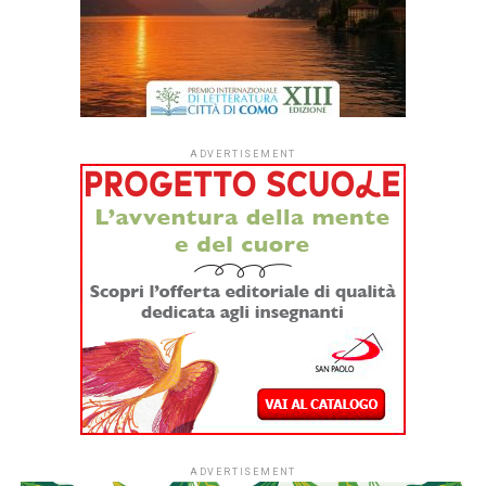
Dopo quattro anni di sperimentazione,
#ioleggoperché
apre per la prima volta le iscrizioni a tutti gli asili nido
italiani.
Dal
1° settembre
le strutture educative per la
fascia 0-3 anni di tutto il Paese potranno aderire
all’iniziativa sociale dell’Associazione Italiana Editori (AIE)
a favore delle biblioteche scolastiche e partecipare alla
campagna nazionale di donazione di libri in programma dal
7 al 15 novembre 2026.