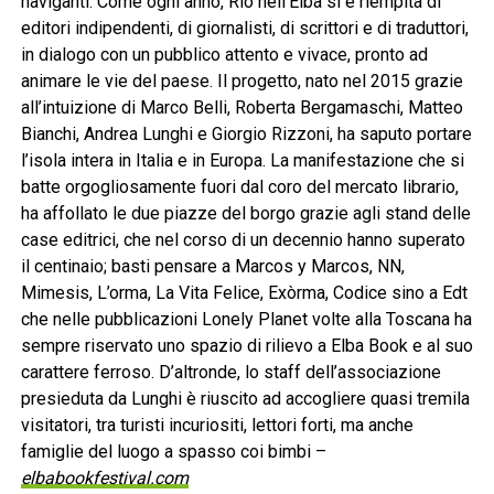
naviganti. Come ogni anno, Rio nell’Elba si è riempita di
editori indipendenti, di giornalisti, di scrittori e di traduttori,
in dialogo con un pubblico attento e vivace, pronto ad
animare le vie del paese. Il progetto, nato nel 2015 grazie
all’intuizione di Marco Belli, Roberta Bergamaschi, Matteo
Bianchi, Andrea Lunghi e Giorgio Rizzoni, ha saputo portare
l’isola intera in Italia e in Europa. La manifestazione che si
batte orgogliosamente fuori dal coro del mercato librario,
ha affollato le due piazze del borgo grazie agli stand delle
case editrici, che nel corso di un decennio hanno superato
il centinaio; basti pensare a Marcos y Marcos, NN,
Mimesis, L’orma, La Vita Felice, Exòrma, Codice sino a Edt
che nelle pubblicazioni Lonely Planet volte alla Toscana ha
sempre riservato uno spazio di rilievo a Elba Book e al suo
carattere ferroso. D’altronde, lo staff dell’associazione
presieduta da Lunghi è riuscito ad accogliere quasi tremila
visitatori, tra turisti incuriositi, lettori forti, ma anche
famiglie del luogo a spasso coi bimbi –
elbabookfestival.com