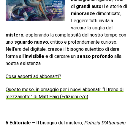
di
grandi autori
e storie di
minoranze
dimenticate,
Leggere:tutti invita a
varcare la soglia del
mistero
, esplorando la complessità del nostro tempo con
uno
sguardo nuovo
, critico e profondamente curioso.
Nell’era del digitale, cresce il bisogno autentico di dare
forma all’
invisibile
e di cercare un
senso profondo
alla
nostra esistenza.
Cosa aspetti ad abbonarti?
Questo mese, in omaggio per i nuovi abbonati: “Il treno di
mezzanotte” di Matt Haig (Edizioni e/o)
5
Editoriale
–
Il bisogno del mistero,
Patrizia D’Attanasio