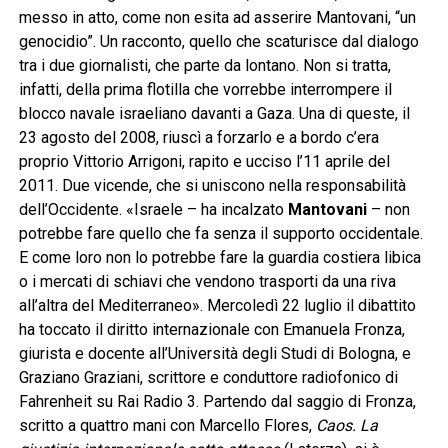
messo in atto, come non esita ad asserire Mantovani, “un
genocidio”. Un racconto, quello che scaturisce dal dialogo
tra i due giornalisti, che parte da lontano. Non si tratta,
infatti, della prima flotilla che vorrebbe interrompere il
blocco navale israeliano davanti a Gaza. Una di queste, il
23 agosto del 2008, riuscì a forzarlo e a bordo c’era
proprio Vittorio Arrigoni, rapito e ucciso l’11 aprile del
2011. Due vicende, che si uniscono nella responsabilità
dell’Occidente. «Israele – ha incalzato
Mantovani
– non
potrebbe fare quello che fa senza il supporto occidentale.
E come loro non lo potrebbe fare la guardia costiera libica
o i mercati di schiavi che vendono trasporti da una riva
all’altra del Mediterraneo». Mercoledì 22 luglio il dibattito
ha toccato il diritto internazionale con Emanuela Fronza,
giurista e docente all’Università degli Studi di Bologna, e
Graziano Graziani, scrittore e conduttore radiofonico di
Fahrenheit su Rai Radio 3. Partendo dal saggio di Fronza,
scritto a quattro mani con Marcello Flores,
Caos. La