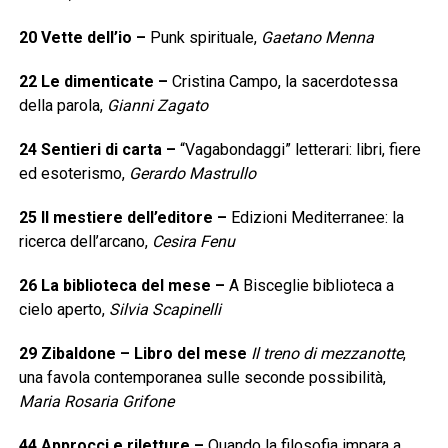
20
Vette dell’io
–
Punk spirituale,
Gaetano Menna
22
Le dimenticate
–
Cristina Campo, la sacerdotessa
della parola,
Gianni Zagato
24
Sentieri di carta
–
“Vagabondaggi” letterari: libri, fiere
ed esoterismo,
Gerardo Mastrullo
25
Il mestiere dell’editore
–
Edizioni Mediterranee: la
ricerca dell’arcano,
Cesira Fenu
26
La biblioteca del mese
–
A Bisceglie biblioteca a
cielo aperto,
Silvia Scapinelli
29
Zibaldone – Libro del mese
Il treno di mezzanotte
,
una favola contemporanea sulle seconde possibilità,
Maria Rosaria Grifone
44
Approcci e riletture
–
Quando la filosofia impara a