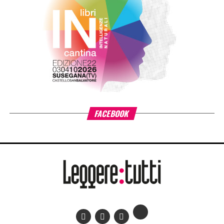
benessere dei bambini e delle bambine tra 0 e 6 anni, con
particolare attenzione alle situazioni di povertà e fragilità
sociale ed economica, promuovendo percorsi di crescita
individuale e lo sviluppo delle comunità educanti.
«L’estensione di #ioleggoperché a tutti gli asili nido
italiani è il risultato di un percorso costruito insieme ad AIE
– ha detto
Giovanni Azzone, presidente Fondazione
Cariplo
–. L’esperienza ci ha confermato quanto la lettura
condivisa fin dai primi anni di vita favorisca lo sviluppo dei
bambini e rafforzi il ruolo educativo di famiglie e servizi
per l’infanzia. Per questo sosteniamo il progetto
nell’ambito di Anita – L’infanzia prima. La forza di
#ioleggoperché sta nella sua capacità di trasformare la
lettura precoce in una grande pratica comunitaria:
un’occasione per coinvolgere cittadini, famiglie, scuole e
territori nel sostegno concreto ai nidi e nella diffusione di