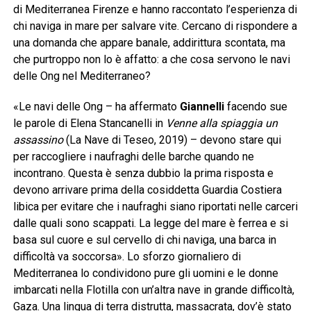
di Mediterranea Firenze e hanno raccontato l’esperienza di
chi naviga in mare per salvare vite. Cercano di rispondere a
una domanda che appare banale, addirittura scontata, ma
che purtroppo non lo è affatto: a che cosa servono le navi
delle Ong nel Mediterraneo?
«Le navi delle Ong – ha affermato
Giannelli
facendo sue
le parole di Elena Stancanelli in
Venne alla spiaggia un
assassino
(La Nave di Teseo, 2019) – devono stare qui
per raccogliere i naufraghi delle barche quando ne
incontrano. Questa è senza dubbio la prima risposta e
devono arrivare prima della cosiddetta Guardia Costiera
libica per evitare che i naufraghi siano riportati nelle carceri
dalle quali sono scappati. La legge del mare è ferrea e si
basa sul cuore e sul cervello di chi naviga, una barca in
difficoltà va soccorsa». Lo sforzo giornaliero di
Mediterranea lo condividono pure gli uomini e le donne
imbarcati nella Flotilla con un’altra nave in grande difficoltà,
Gaza. Una lingua di terra distrutta, massacrata, dov’è stato