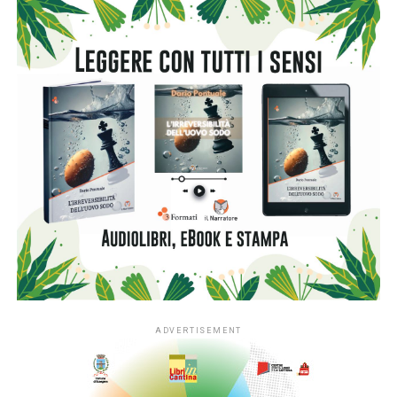
L’ingresso di tutti i nidi italiani segna una
nuova fase per
#ioleggoperché
che, dopo dieci anni al fianco delle
scuole, amplia il proprio raggio d’azione includendo anche i
servizi educativi per la primissima infanzia.
L’apertura nazionale è resa possibile grazie al
sostegno
di Fondazione Cariplo
, che dal 2022 ha accompagnato lo
sviluppo di #ioleggoperchéLAB-NIDI, il progetto
sperimentale dedicato ai nidi realizzato in Lombardia e
nelle province di Novara e Verbano-Cusio-Ossola,
territorio di riferimento della Fondazione. In quattro anni la
sperimentazione ha coinvolto fino a 350 asili nido situati
nei contesti più fragili di queste aree, contribuendo ad
arricchirne le biblioteche e a consolidare la presenza dei
libri nella quotidianità educativa. L’estensione del progetto
si inserisce nella cornice della sfida di mandato Anita –
L’infanzia prima di Fondazione Cariplo, che sostiene il