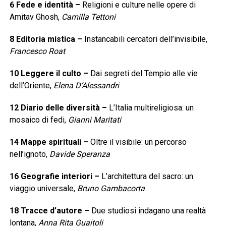
6
Fede e identità
–
Religioni e culture nelle opere di
Amitav Ghosh,
Camilla Tettoni
8
Editoria mistica
–
Instancabili cercatori dell’invisibile,
Francesco Roat
10
Leggere il culto
–
Dai segreti del Tempio alle vie
dell’Oriente,
Elena D’Alessandri
12
Diario delle diversità
–
L’Italia multireligiosa: un
mosaico di fedi,
Gianni Maritati
14
Mappe spirituali
–
Oltre il visibile: un percorso
nell’ignoto,
Davide Speranza
16
Geografie interiori
–
L’architettura del sacro: un
viaggio universale,
Bruno Gambacorta
18
Tracce d’autore
–
Due studiosi indagano una realtà
lontana,
Anna Rita Guaitoli