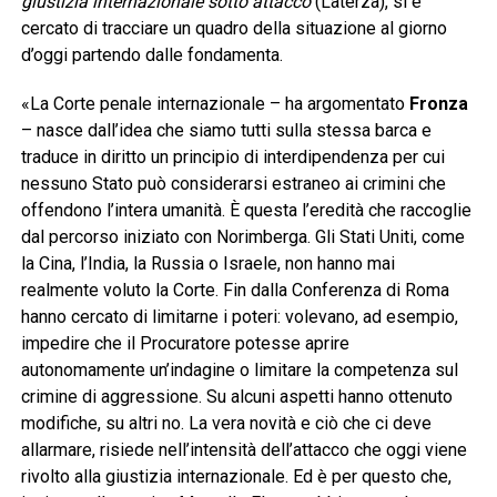
giustizia internazionale sotto attacco
(Laterza), si è
cercato di tracciare un quadro della situazione al giorno
d’oggi partendo dalle fondamenta.
«La Corte penale internazionale – ha argomentato
Fronza
– nasce dall’idea che siamo tutti sulla stessa barca e
traduce in diritto un principio di interdipendenza per cui
nessuno Stato può considerarsi estraneo ai crimini che
offendono l’intera umanità. È questa l’eredità che raccoglie
dal percorso iniziato con Norimberga. Gli Stati Uniti, come
la Cina, l’India, la Russia o Israele, non hanno mai
realmente voluto la Corte. Fin dalla Conferenza di Roma
hanno cercato di limitarne i poteri: volevano, ad esempio,
impedire che il Procuratore potesse aprire
autonomamente un’indagine o limitare la competenza sul
crimine di aggressione. Su alcuni aspetti hanno ottenuto
modifiche, su altri no. La vera novità e ciò che ci deve
allarmare, risiede nell’intensità dell’attacco che oggi viene
rivolto alla giustizia internazionale. Ed è per questo che,