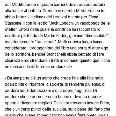
del Mediterraneo e questa barriera deve essere portata
alla luce e abbattuta. Credo che questo Mediterranea lo
abbia fatto». La climax del festival è stata per Elena
Stancanelli con la lectio “Jack London, un vagabondo delle
stelle”. Un’ora nella quale la scrittrice ha raccontato lo
scrittore partendo da Martin Enden, giovane “dinoccolato”
ma eternamente “fascinoso”. Molti critici a lungo hanno
considerato il protagonista del libro una sorta di alter ego
dello scrittore, benché Stancanelli abbia cercato di fare
chiarezze mostrandone i tratti in comune quanto quelli che
ne marcano la differenza sostanziale.
«Da una parte c’è un uomo che crede fino alla fine nella
possibilità di ribaltare la società, di renderla più equa, di
credere nella democrazia e di credere negli altri. Di
credere che le persone sono buone e devono essere
spinte a diventare migliori. Dall’altra troviamo invece Eden,
che a un certo punto della sua vita, sulla base del fatto che
quello che aveva immaginato non aveva funzionato, ossia