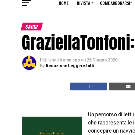
HOME
RIVISTA
COME ABBONARSI*
SAGGI
GraziellaTonfoni
Published
6 anni ago
on
26 Giugno 2020
By
Redazione Leggere:tutti
Un percorso di lettu
che rappresenta le im
concepire un riavvio 