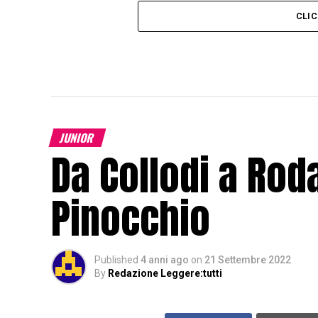
CLI
JUNIOR
Da Collodi a Rod
Pinocchio
Published
4 anni ago
on
21 Settembre 2022
By
Redazione Leggere:tutti