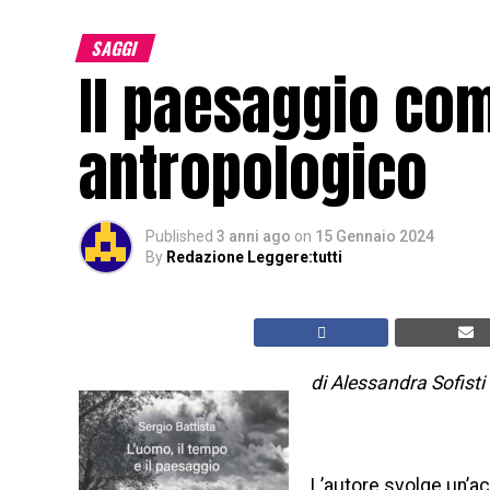
SAGGI
Il paesaggio com
antropologico
Published
3 anni ago
on
15 Gennaio 2024
By
Redazione Leggere:tutti
di Alessandra Sofisti
L’autore svolge un’a