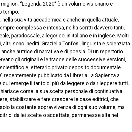
 migliori. “Legenda 2020” è un volume visionario e
o tempo.
bri, nella sua vita accademica e anche in quella attuale,
mpre complessa e intensa, ne ha scritti davvero tanti,
ale, paradossale, allegorico, in italiano e in inglese. Molti
, altri sono inediti. Graziella Tonfoni, linguista e scienziata
 anche autrice di narrativa e di poesia. Di un repertorio
rvano gli originali e le tracce delle successive versioni,
o scientifico e letterario privato deposito documentale
20” recentemente pubblicato da Libreria La Sapienza a
 cui emerge il tanto di più da leggere o da rileggere tutti.
ce chiarisce come la sua scelta personale di continuativa
ere, stabilizzare e fare crescere le case editrici, che
n solo la costante sopravvivenza di ogni suo volume, ma
ditrici da lei scelte o accettate, permanesse alta nel