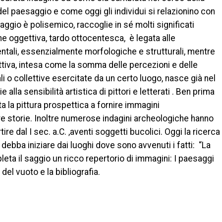
del paesaggio e come oggi gli individui si relazionino con
aggio è polisemico, raccoglie in sé molti significati
e oggettiva, tardo ottocentesca, è legata alle
ntali, essenzialmente morfologiche e strutturali, mentre
ttiva, intesa come la somma delle percezioni e delle
li o collettive esercitate da un certo luogo, nasce già nel
alla sensibilità artistica di pittori e letterati . Ben prima
ta la pittura prospettica a fornire immagini
 storie. Inoltre numerose indagini archeologiche hanno
rtire dal I sec. a.C. ,aventi soggetti bucolici. Oggi la ricerca
debba iniziare dai luoghi dove sono avvenuti i fatti: “La
pleta il saggio un ricco repertorio di immagini: I paesaggi
 del vuoto e la bibliografia.