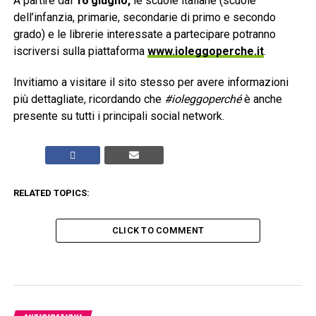
A partire dal
16 giugno,
le scuole italiane
(scuole
dell’infanzia, primarie, secondarie di primo e secondo
grado)
e le librerie
interessate a partecipare potranno
iscriversi sulla piattaforma
www.ioleggoperche.it
.
Invitiamo a visitare il sito stesso per avere informazioni
più dettagliate, ricordando che
#ioleggoperché
è anche
presente su tutti i principali social network.
RELATED TOPICS:
CLICK TO COMMENT