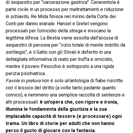
di sequestro per “carcerazione gastrica”. Cenerentola è
parte civile in un processo per maltrattamenti e riduzione
in schiavitù. Re Mida finisce nel mirino della Corte dei
Conti per danno erariale. Hansel e Gretel vengono
processati per l’omicidio della strega e invocano la
legittima difesa. La Bestia viene assolta dall’accusa di
sequestro di persona per “vizio totale di mente indotto da
sortilegio”, e il Gatto con gli Stivali è deferito in una
dettagliata informativa di reato per truffa e omicidio,
mentre il povero Pinocchio è sottoposto a una rigida
perizia psichiatrica…
Favole in pretura
non è solo un’antologia di fiabe riscritte
con il lessico del diritto (a volte tanto pedante quanto
comico), e nemmeno una semplice raccolta di sentenze e
atti processuali:
è un’opera che, con rigore e ironia,
illumina le fondamenta della giustizia e la sua
implacabile capacità di tessere (e processare) ogni
trama. Un libro di storie per adulti che non hanno
perso il gusto di giocare con la fantasia.