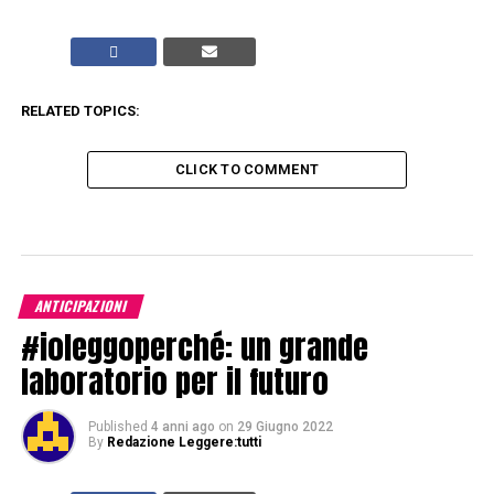
RELATED TOPICS:
CLICK TO COMMENT
ANTICIPAZIONI
#ioleggoperché: un grande
laboratorio per il futuro
Published
4 anni ago
on
29 Giugno 2022
By
Redazione Leggere:tutti