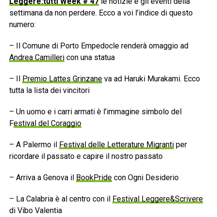
Leggere:tutti Week # 47
le notizie e gli eventi della
settimana da non perdere. Ecco a voi l’indice di questo
numero:
– Il Comune di Porto Empedocle renderà omaggio ad
Andrea Camilleri
con una statua
– Il
Premio Lattes Grinzane
va ad Haruki Murakami. Ecco
tutta la lista dei vincitori
– Un uomo e i carri armati è l’immagine simbolo del
F
estival del Coraggio
– A Palermo il
Festival delle Letterature Migranti
per
ricordare il passato e capire il nostro passato
– Arriva a Genova il
BookPride
con Ogni Desiderio
– La Calabria è al centro con il
Festival Leggere&Scrivere
di Vibo Valentia