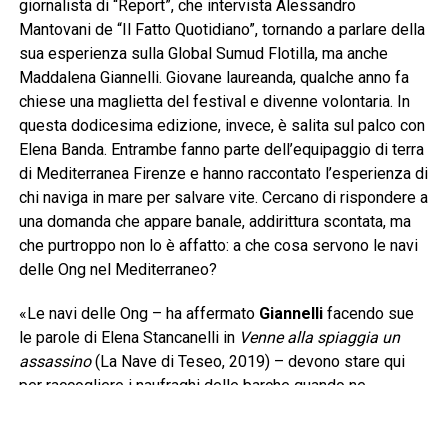
giornalista di “Report”, che intervista Alessandro
Mantovani de “Il Fatto Quotidiano”, tornando a parlare della
sua esperienza sulla Global Sumud Flotilla, ma anche
Maddalena Giannelli. Giovane laureanda, qualche anno fa
chiese una maglietta del festival e divenne volontaria. In
questa dodicesima edizione, invece, è salita sul palco con
Elena Banda. Entrambe fanno parte dell’equipaggio di terra
di Mediterranea Firenze e hanno raccontato l’esperienza di
chi naviga in mare per salvare vite. Cercano di rispondere a
una domanda che appare banale, addirittura scontata, ma
che purtroppo non lo è affatto: a che cosa servono le navi
delle Ong nel Mediterraneo?
«Le navi delle Ong – ha affermato
Giannelli
facendo sue
le parole di Elena Stancanelli in
Venne alla spiaggia un
assassino
(La Nave di Teseo, 2019) – devono stare qui
per raccogliere i naufraghi delle barche quando ne
incontrano. Questa è senza dubbio la prima risposta e
devono arrivare prima della cosiddetta Guardia Costiera