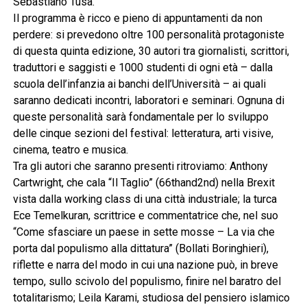
Sebastiano Tusa.
Il programma è ricco e pieno di appuntamenti da non
perdere: si prevedono oltre 100 personalità protagoniste
di questa quinta edizione, 30 autori tra giornalisti, scrittori,
traduttori e saggisti e 1000 studenti di ogni età – dalla
scuola dell’infanzia ai banchi dell’Università – ai quali
saranno dedicati incontri, laboratori e seminari. Ognuna di
queste personalità sarà fondamentale per lo sviluppo
delle cinque sezioni del festival: letteratura, arti visive,
cinema, teatro e musica.
Tra gli autori che saranno presenti ritroviamo: Anthony
Cartwright, che cala “Il Taglio” (66thand2nd) nella Brexit
vista dalla working class di una città industriale; la turca
Ece Temelkuran, scrittrice e commentatrice che, nel suo
“Come sfasciare un paese in sette mosse – La via che
porta dal populismo alla dittatura” (Bollati Boringhieri),
riflette e narra del modo in cui una nazione può, in breve
tempo, sullo scivolo del populismo, finire nel baratro del
totalitarismo; Leila Karami, studiosa del pensiero islamico