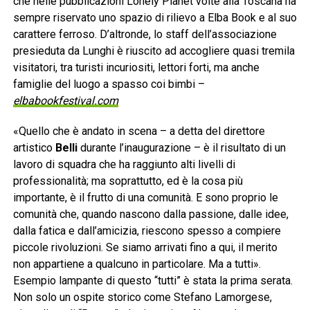
che nelle pubblicazioni Lonely Planet volte alla Toscana ha
sempre riservato uno spazio di rilievo a Elba Book e al suo
carattere ferroso. D’altronde, lo staff dell’associazione
presieduta da Lunghi è riuscito ad accogliere quasi tremila
visitatori, tra turisti incuriositi, lettori forti, ma anche
famiglie del luogo a spasso coi bimbi –
elbabookfestival.com
«Quello che è andato in scena – a detta del direttore
artistico
Belli
durante l’inaugurazione – è il risultato di un
lavoro di squadra che ha raggiunto alti livelli di
professionalità; ma soprattutto, ed è la cosa più
importante, è il frutto di una comunità. E sono proprio le
comunità che, quando nascono dalla passione, dalle idee,
dalla fatica e dall’amicizia, riescono spesso a compiere
piccole rivoluzioni. Se siamo arrivati fino a qui, il merito
non appartiene a qualcuno in particolare. Ma a tutti».
Esempio lampante di questo “tutti” è stata la prima serata.
Non solo un ospite storico come Stefano Lamorgese,