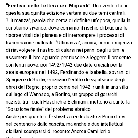
“Festival delle Letterature Migranti”.
Un evento che in
questa sua quinìta edizione verterà su due temi centrali:
“Ultimanza”, parola che cerca di definire un’epoca, quella in
cui stiamo vivendo, dove corriamo il rischio di bruciare le
risorse vitali del pianeta e di interrompere i processi di
trasmissione culturale. “Ultimanza”, ancora, come esigenza
di riavvolgere il nastro, di calarsi nei panni degli ultimi e
assumere il loro sguardo per riuscire a leggere il presente
con lenti nuove; poi 1492/1942 due date cruciali per la
storia europea: nel 1492, Ferdinando e Isabella, sovrani di
Spagna e di Sicilia, emanano l’editto di espulsione degli
ebrei dal Regno, proprio come nel 1942, riuniti in una villa
sul lago di Wannsee, a Berlino, un gruppo di gerarchi
nazisti, tra i quali Heydrich e Eichmann, mettono a punto la
“Soluzione finale” del problema ebraico.
Anche per questo il festival verrà dedicato a Primo Levi
nel centenario dalla nascita, ma anche a due intellettuali
siciliani scomparsi di recente: Andrea Camilleri e