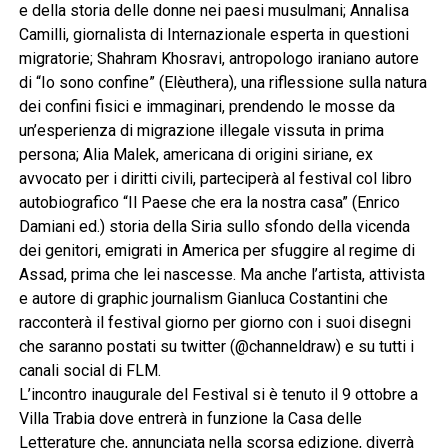
e della storia delle donne nei paesi musulmani; Annalisa
Camilli, giornalista di Internazionale esperta in questioni
migratorie; Shahram Khosravi, antropologo iraniano autore
di “Io sono confine” (Elèuthera), una riflessione sulla natura
dei confini fisici e immaginari, prendendo le mosse da
un’esperienza di migrazione illegale vissuta in prima
persona; Alia Malek, americana di origini siriane, ex
avvocato per i diritti civili, parteciperà al festival col libro
autobiografico “Il Paese che era la nostra casa” (Enrico
Damiani ed.) storia della Siria sullo sfondo della vicenda
dei genitori, emigrati in America per sfuggire al regime di
Assad, prima che lei nascesse. Ma anche l’artista, attivista
e autore di graphic journalism Gianluca Costantini che
racconterà il festival giorno per giorno con i suoi disegni
che saranno postati su twitter (@channeldraw) e su tutti i
canali social di FLM.
L’incontro inaugurale del Festival si è tenuto il 9 ottobre a
Villa Trabia dove entrerà in funzione la Casa delle
Letterature che, annunciata nella scorsa edizione, diverrà