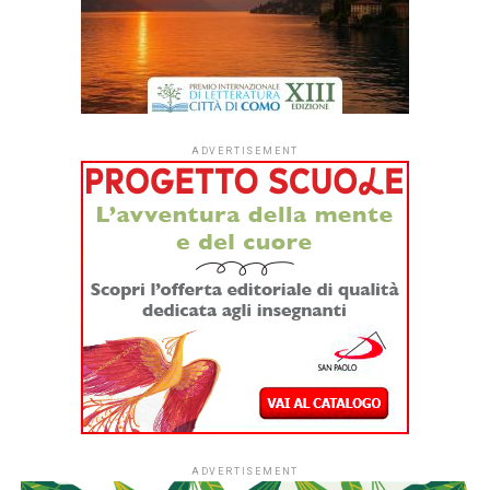
di sé, tra ricordi
e immagini, un
racconto
intimistico che,
attraverso le
note, scopre
verità
nascoste, forse
trattenute prima, ma libere ora di uscire e manifestarsi. Un
lungo pensiero d’amore in cui solitudine e silenzio
abbracciano le note in una veste corale, spesso sospesa
nell’aria, ma che alla fine ricade nel sentimento più
profondo. Ci sono dediche d’amore, desideri di speranza,
amicizie che mancano; tutto fa riflettere attraverso nuove
possibilità musicali che si alternano tra un ricordo e un
nuovo pensiero.
Dal 2001 Fulci ha lavorato costantemente con il
M° Ennio