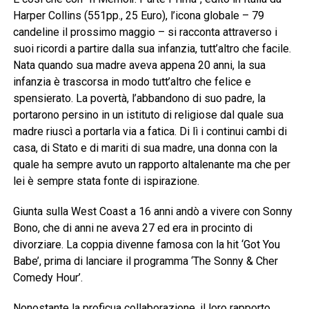
Harper Collins (551pp., 25 Euro), l’icona globale – 79
candeline il prossimo maggio – si racconta attraverso i
suoi ricordi a partire dalla sua infanzia, tutt’altro che facile.
Nata quando sua madre aveva appena 20 anni, la sua
infanzia è trascorsa in modo tutt’altro che felice e
spensierato. La povertà, l’abbandono di suo padre, la
portarono persino in un istituto di religiose dal quale sua
madre riuscì a portarla via a fatica. Di lì i continui cambi di
casa, di Stato e di mariti di sua madre, una donna con la
quale ha sempre avuto un rapporto altalenante ma che per
lei è sempre stata fonte di ispirazione.
Giunta sulla West Coast a 16 anni andò a vivere con Sonny
Bono, che di anni ne aveva 27 ed era in procinto di
divorziare. La coppia divenne famosa con la hit ‘Got You
Babe’, prima di lanciare il programma ‘The Sonny & Cher
Comedy Hour’.
Nonostante la proficua collaborazione, il loro rapporto