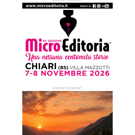
ARTICOLI & APPROFONDIMENTI
Ti racconto di me
Published
2 anni ago
on
4 Dicembre 2024
By
Redazione Leggere:tutti
La nuova produzione musicale del M° Ludovico Fulci in
uscita il prossimo 6 dicembre
di Loredana Simonetti
L’ultima
produzione
musicale del
M° Ludovico
Fulci
, è un
lungo racconto