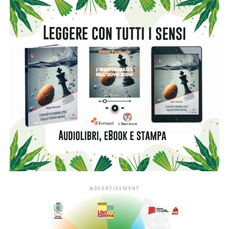
Morricone
, partecipando alla realizzazione delle colonne
sonore di tutti i suoi film di questi ultimi 10 anni e più. Per
citarne alcuni,
La leggenda del pianista sull’oceano, Baarìa,
Malena
di Giuseppe Tornatore,
Mission to Mars
di Brian
De Palma,
Ripley Game
di Liliana Cavani e ha preso parte a
quasi tutta l’attività concertistica di Morricone come
tastierista e poi pianista in tutto il mondo.
Oggi Fulci è soprattutto un compositore che non risparmia
sfumature, alternando le sue opere tra jazz e melodie,
ciascuna in grado di rappresentare la sua identità
musicale. Accompagnato in questo nuovo progetto da
talentuosi amici musicisti,
Amedeo Ariano
alla batteria e
Dario Rosciglione
al contrabbasso,
Ti racconto di me
offre al pubblico una splendida occasione per conoscere
Fulci, un raffinato compositore che saprà stupire tutti gli
amanti di musica colta.
In uscita il prossimo 6 dicembre,
Ti racconto di me
è stato