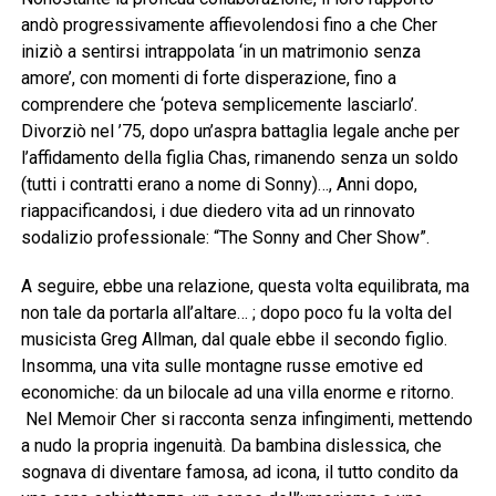
andò progressivamente affievolendosi fino a che Cher
iniziò a sentirsi intrappolata ‘in un matrimonio senza
amore’, con momenti di forte disperazione, fino a
comprendere che ‘poteva semplicemente lasciarlo’.
Divorziò nel ’75, dopo un’aspra battaglia legale anche per
l’affidamento della figlia Chas, rimanendo senza un soldo
(tutti i contratti erano a nome di Sonny)…, Anni dopo,
riappacificandosi, i due diedero vita ad un rinnovato
sodalizio professionale: “The Sonny and Cher Show”.
A seguire, ebbe una relazione, questa volta equilibrata, ma
non tale da portarla all’altare… ; dopo poco fu la volta del
musicista Greg Allman, dal quale ebbe il secondo figlio.
Insomma, una vita sulle montagne russe emotive ed
economiche: da un bilocale ad una villa enorme e ritorno.
Nel Memoir Cher si racconta senza infingimenti, mettendo
a nudo la propria ingenuità. Da bambina dislessica, che
sognava di diventare famosa, ad icona, il tutto condito da