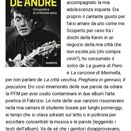
accompagnato la mia
adolescenza inquieta. Era
proprio il cantante giusto per
farsi amare da uno come me.
Scoperto per caso tra i
dischi della Karim in un
negozio della mia città che
non esiste più (chi compra
vinili?), ho consumato il
solco de
La guerra di Piero
e
La canzone di Marinella
,
per non parlare de
La città vecchia
,
Preghiera in gennaio
,
Il
pescatore
. Ero così innamorato delle sue parole da odiare
la PFM per aver osato contaminare in due album l’arte
poetica di Fabrizio. Le note delle sue canzoni risuonavano
nella mia camera di studente liceale per lunghi pomeriggi,
ai tempi che si stava sdraiati sul letto o in poltrona per
ascoltare concentrati la musica e le parole (leggendo i
testi dell’album). Va da sé che i genitori disapprovavano,