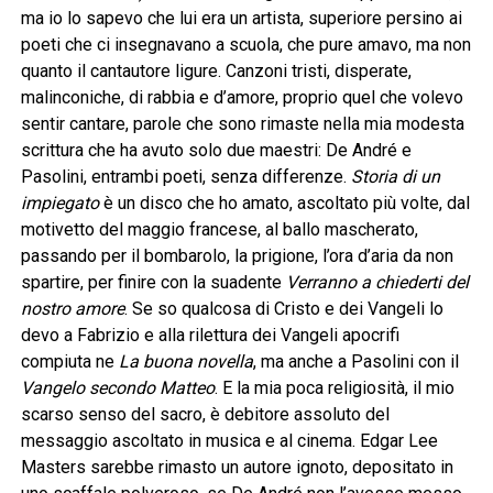
ma io lo sapevo che lui era un artista, superiore persino ai
poeti che ci insegnavano a scuola, che pure amavo, ma non
quanto il cantautore ligure. Canzoni tristi, disperate,
malinconiche, di rabbia e d’amore, proprio quel che volevo
sentir cantare, parole che sono rimaste nella mia modesta
scrittura che ha avuto solo due maestri: De André e
Pasolini, entrambi poeti, senza differenze.
Storia di un
impiegato
è un disco che ho amato, ascoltato più volte, dal
motivetto del maggio francese, al ballo mascherato,
passando per il bombarolo, la prigione, l’ora d’aria da non
spartire, per finire con la suadente
Verranno a chiederti del
nostro amore
. Se so qualcosa di Cristo e dei Vangeli lo
devo a Fabrizio e alla rilettura dei Vangeli apocrifi
compiuta ne
La buona novella
, ma anche a Pasolini con il
Vangelo secondo Matteo
. E la mia poca religiosità, il mio
scarso senso del sacro, è debitore assoluto del
messaggio ascoltato in musica e al cinema. Edgar Lee
Masters sarebbe rimasto un autore ignoto, depositato in