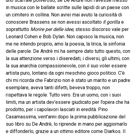
uno scaffale polveroso, se De André non l’avesse messo
in musica con le ballate scritte sulle lapidi di un paese con
un cimitero in collina. Non avrei mai avuto la curiosità di
conoscere Brassens se non avessi ascoltato
Il gorilla
e
soprattutto
Morire per delle idee
, stesso discorso vale per
Leonard Cohen e Bob Dylan. Non capisco la musica, non
me ne intendo proprio, amo la poesia, la lirica, la sinfonia
delle parole. De Andrè mi ha sempre dato tutto questo, con
la sua attenzione verso i diseredati, i diversi, gli ultimi, con
la sua anarchia compassionevole, con il suo voler essere
artista puro, lontano da ogni meschino gioco politico. C’è
chi mi ricorda che Fabrizio non è stato un marito e un padre
esemplare, aveva tanti difetti, beveva troppo, non
rispettava le regole. Tutto vero. Era un uomo, con i suoi
limiti, ma un artista dev’essere giudicato per l’opera che ha
prodotto, per i capolavori lasciati in eredità. Pino
Casamassima, vent’anni dopo la prima pubblicazione del
suo libro su De Andrè, lo riprende in mano per aggiornarlo
e diffonderlo, grazie a un ottimo editore come Diarkos. Il