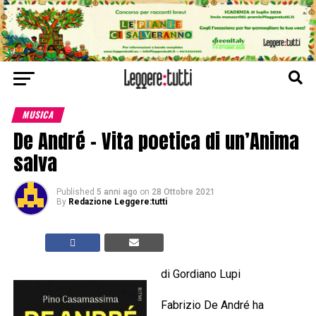
MUSICA
De André – Vita poetica di un’Anima
salva
Published
5 anni ago
on
28 Ottobre 2021
By
Redazione Leggere:tutti
di Gordiano Lupi
Fabrizio De André ha