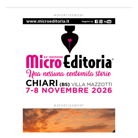
LO ZIBALDONE - RECENSIONI
’70 profumi
Published
3 giorni ago
on
3 Agosto 2026
By
Redazione Leggere:tutti
Ogni odore una storia:
giochi, musica, sport, tv,
cinema degli anni più felici
in settanta racconti
di Giorgio Billeri
(prefazioni di Carlo Conti e
Luca Salvetti)