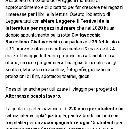
Associare l’emozione del viaggio a momenti di
approfondimento e di dibattito per far crescere nei ragazzi
l’interesse per i libri e la lettura. Questo l’obiettivo di
Leggere:tutti con
aMare Leggere
, il
Festival della
letteratura per ragazzi sul mare
che nel 2020 ha un
doppio appuntamento sulla rotta
Civitavecchia-
Barcellona-Civitavecchia
con partenze il
29 febbraio
e
il
21 marzo
e ritorno rispettivamente il 3 marzo e il 24
marzo. Il viaggio letterario propone, sia all’andata sia al
ritorno, un ricco programma all’insegna di incontri con gli
scrittori, laboratori di scrittura, fotografia, giornalismo,
proiezioni di film, spettacoli teatrali, giochi.
Possibilità anche per utilizzare il viaggio per progetti di
Alternanza scuola lavoro
.
La quota di partecipazione è di
220 euro per studente
(in
cabina interna tripla/quadrupla, pasti a bordo inclusi) con
l’ospitalità per
un accompagnatore ogni 15 studenti
per