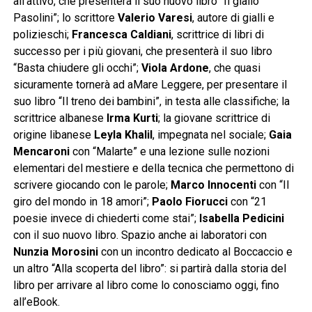
all’attivo, che presenterà il suo nuovo libro “Il giallo
Pasolini”; lo scrittore
Valerio Varesi
, autore di gialli e
polizieschi;
Francesca Caldiani
, scrittrice di libri di
successo per i più giovani, che presenterà il suo libro
“Basta chiudere gli occhi”;
Viola Ardone
, che quasi
sicuramente tornerà ad aMare Leggere, per presentare il
suo libro “Il treno dei bambini”, in testa alle classifiche; la
scrittrice albanese
Irma Kurti
; la giovane scrittrice di
origine libanese
Leyla Khalil
, impegnata nel sociale;
Gaia
Mencaroni
con “Malarte” e una lezione sulle nozioni
elementari del mestiere e della tecnica che permettono di
scrivere giocando con le parole;
Marco Innocenti
con “Il
giro del mondo in 18 amori”;
Paolo Fiorucci
con “21
poesie invece di chiederti come stai”;
Isabella Pedicini
con il suo nuovo libro. Spazio anche ai laboratori con
Nunzia Morosini
con un incontro dedicato al Boccaccio e
un altro “Alla scoperta del libro”: si partirà dalla storia del
libro per arrivare al libro come lo conosciamo oggi, fino
all’eBook.