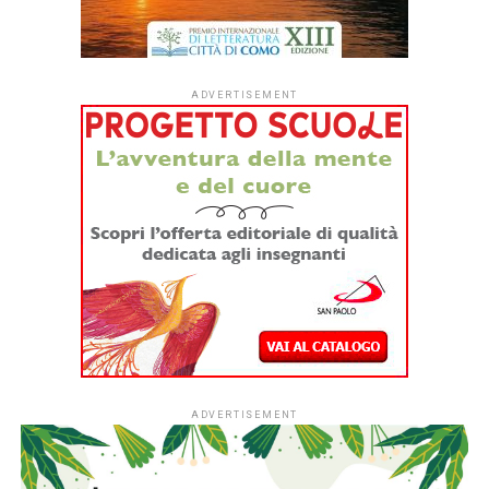
significativo
del mondo
dell’olivicoltura
e dell’agricoltura italiane.
Il
Premio Letterario Ranieri Filo della Torre
è un evento
che vuole celebrare un personaggio significativo del
mondo dell’olivicoltura e dell’agricoltura italiano, ma
soprattutto un’occasione per valorizzare l’olivo e l’olio
attraverso racconti, poesie oltre che lavori scientifici.
Il Premio è organizzato con la collaborazione della
prestigiosa Accademia Nazionale dell’olivo e dell’olio e
con Agra Editrice. Il concorso presieduto da Bruno
Gambacorta, giornalista Rai, e indetto da Pandolea
l’Associazione delle donne dell’olio insieme al mensile
Leggere:tutti. C’è tempo fino al 15 gennaio 2020 per la
realizzazione di racconti brevi (massimo 6000 caratteri
compresi gli spazi) e di poesie (massimo 35 versi) aventi