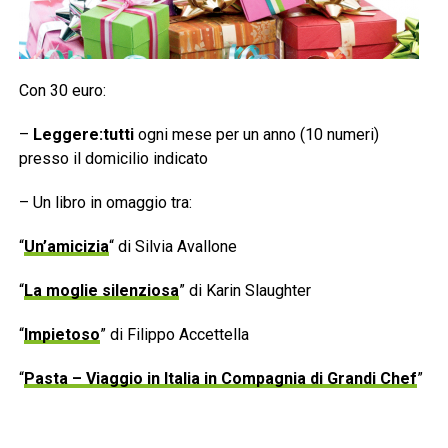
Con 30 euro:
–
Leggere:tutti
ogni mese per un anno (10 numeri)
presso il domicilio indicato
– Un libro in omaggio tra:
“
Un’amicizia
“ di Silvia Avallone
“
La moglie silenziosa
” di Karin Slaughter
“
Impietoso
” di Filippo Accettella
“
Pasta – Viaggio in Italia in Compagnia di Grandi Chef
”