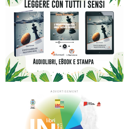
per oggetto la filiera dell’olio extravergine di qualità.
I partecipanti potranno comporre i propri racconti di
fantasia o ispirati a fatti di cronaca senza limiti di creatività
ed espressione.
La partecipazione è gratuita:
basta inviare i racconti
all’indirizzo di posta elettronica
premio@pandolea.it
entro
il 15 gennaio 2020.
La cerimonia di premiazione si terrà a Roma venerdì 21
febbraio 2020 (ore 10:00) presso la sede nazionale di
CIA-AGRICOLTORI ITALIANI – Via Mariano Fortuny, 20.
Premi:
Il premio per il primo classificato della sezione letteraria
consiste in un buono da euro 200,00 per l’acquisto di libri
inseriti nel catalogo di AGRA EDITRICE ed un soggiorno
(pernottamento e prima colazione) per un week end