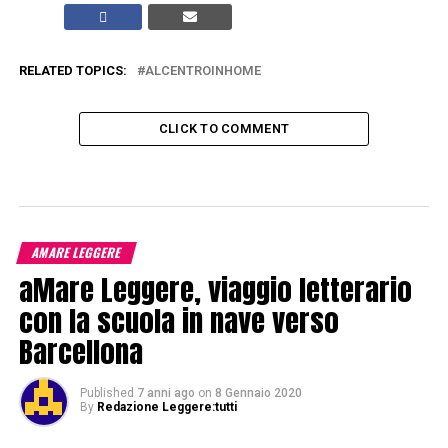
RELATED TOPICS:
ALCENTROINHOME
CLICK TO COMMENT
AMARE LEGGERE
aMare Leggere, viaggio letterario
con la scuola in nave verso
Barcellona
Published
7 anni ago
on
8 Gennaio 2020
By
Redazione Leggere:tutti