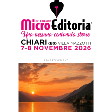
Premio Letterario Ranieri Filo della
Torre
Published
7 anni ago
on
15 Ottobre 2019
By
Redazione Leggere:tutti
Prorogata la
scadenza al
15 gennaio:
sono già
arrivati oltre 80
racconti e
poesie sull’olio
e l’olivo per il
concorso che
vuole celebrare
un personaggio