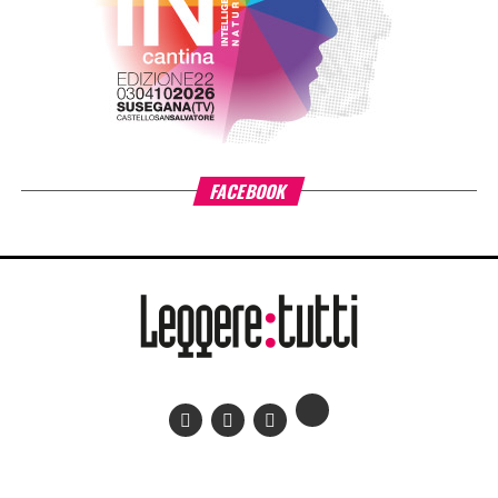
presso una delle strutture agrituristiche delle associate
Pandolea (il nome sarà successivamente comunicato).
Ai primi classificati sarà consegnata una piccola fornitura
di olio EVO.
A tutti i partecipanti sarà consegnato un attestato di
partecipazione.
Le migliori opere selezionate saranno raccolte in un’opera
antologica a cura di AGRA EDITRICE che si impegna a
promuoverla sul proprio sito e sulla rivista Leggere:tutti
oltre che nelle più importanti manifestazioni letterarie e
agricole d’Italia in cui sarà presente con un proprio stand.
Scarica il bando del Premio letterario Ranieri Filo della
Torre