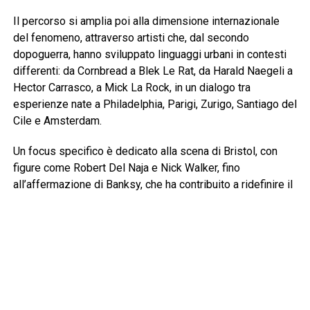
Il percorso si amplia poi alla dimensione internazionale
del fenomeno, attraverso artisti che, dal secondo
dopoguerra, hanno sviluppato linguaggi urbani in contesti
differenti: da Cornbread a Blek Le Rat, da Harald Naegeli a
Hector Carrasco, a Mick La Rock, in un dialogo tra
esperienze nate a Philadelphia, Parigi, Zurigo, Santiago del
Cile e Amsterdam.
Un focus specifico è dedicato alla scena di Bristol, con
figure come Robert Del Naja e Nick Walker, fino
all’affermazione di Banksy, che ha contribuito a ridefinire il
ruolo e la percezione pubblica della street art in Europa.
Una sezione centrale racconta il passaggio decisivo degli
anni Ottanta, quando l’arte urbana entra nei circuiti
istituzionali, conquistando gallerie e musei. Opere d’arte,
fotografie, materiali rari e documenti originali sono
testimoni di quel periodo, e della nascita della Graffiti Hall