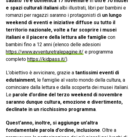
sabato 16 e domenica 17 novembre
in
oltre 70 musei
e spazi culturali italiani
albi illustrati, libri per bambini e
romanzi per ragazzi saranno i protagonisti di
un lungo
weekend di eventi e iniziative diffuse su tutto il
territorio nazionale, volte a far scoprire i musei
italiani e il piacere della lettura alle famiglie
con
bambini fino a 12 anni (elenco delle adesioni
https://www.avventuretralepagine.it/
e programma
completo
https://kidpass.it/
).
L’obiettivo è avvicinare, grazie a
tantissimi eventi di
edutainment
, le famiglie al vasto mondo della cultura, a
cominciare dalla lettura e dalla scoperta dei musei italiani.
Le
parole d’ordine del terzo weekend di novembre
saranno dunque cultura, emozione e divertimento,
declinate in un ricchissimo programma
.
Quest’anno, inoltre, si aggiunge un’altra
fondamentale parola d’ordine, inclusione
. Oltre a