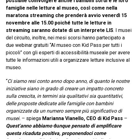
possibile coinvolgere anche i bambini sordi e le loro
famiglie nelle letture al museo, così come nella
maratona streaming che prenderà avvio venerdì 15
novembre alle 15.00 poiché tutte le letture in
streaming saranno dotate di un interprete LIS
. I musei
del circuito, inoltre, nei mesi scorsi hanno partecipato a
due webinar gratuiti “Al museo con Kid Pass per tutti i
piccoli” con gli esperti di accessibilità museale per avere
tutte le informazioni utili a organizzare letture inclusive al
museo.
“
Ci siamo resi conto anno dopo anno, di quanto le nostre
iniziative siano in grado di creare un impatto concreto
sulla crescita, in termini sia qualitativi sia quantitativi,
delle proposte dedicate alle famiglie con bambini
organizzate da un numero sempre più significativo di
musei.
– spiega
Marianna Vianello, CEO di Kid Pass
–
Quest’anno abbiamo
du
nque pensato di amplificare
questa ricaduta positiva, proponendoci come