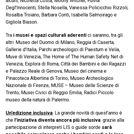
alcuni, Nicoletta Costa, Moony Witcher, Fulvia
Degl’Innocenti, Stella Nosella, Vanessa Policicchio Rizzoli,
Rosalba Troiano, Barbara Conti, Isabella Salmoirago e
Gigliola Biason.
Tra
i musei e spazi culturali aderenti
ci saranno, tra gli
altri: Museo del Duomo di Milano, Reggia di Caserta,
Gallerie d’Italia, Parchi archeologici di Paestum e Velia,
Muve di Venezia, The Home of The Human Safety Net di
Venezia, Explora di Roma, Città dei Bambini e dei Ragazzi
e Palazzo Reale di Genova, Museo del cinema e
Pinacoteca Albertina di Torino, Museo Archeologico
Nazionale di Firenze, MUSE – Museo delle Scienze di
Trento, Musei Civici di Reggio Emilia, Radici Piccolo
museo della natura di Palermo.
Un’edizione inclusiva
. La grande novità di quest’anno è
che
l’iniziativa diventa ancora più inclusiva
: grazie alla
partecipazione di interpreti LIS o guide sorde
sarà