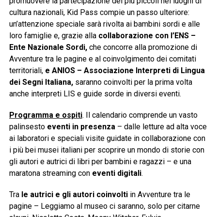
promuovere la partecipazione dei più piccoli nei luoghi di
cultura nazionali, Kid Pass compie un passo ulteriore:
un’attenzione speciale sarà rivolta ai bambini sordi e alle
loro famiglie e, grazie alla
collaborazione con l’ENS –
Ente Nazionale Sordi,
che concorre alla promozione di
Avventure tra le pagine e al coinvolgimento dei comitati
territoriali,
e ANIOS – Associazione Interpreti di Lingua
dei Segni Italiana,
saranno coinvolti per la prima volta
anche interpreti LIS e guide sorde in diversi eventi.
Programma e ospiti
. Il calendario comprende un vasto
palinsesto
eventi in presenza
– dalle letture ad alta voce
ai laboratori e speciali visite guidate in collaborazione con
i più bei musei italiani per scoprire un mondo di storie con
gli autori e autrici di libri per bambini e ragazzi – e una
maratona streaming con
eventi digitali
.
Tra
le autrici e gli autori coinvolti
in Avventure tra le
pagine – Leggiamo al museo ci saranno, solo per citarne