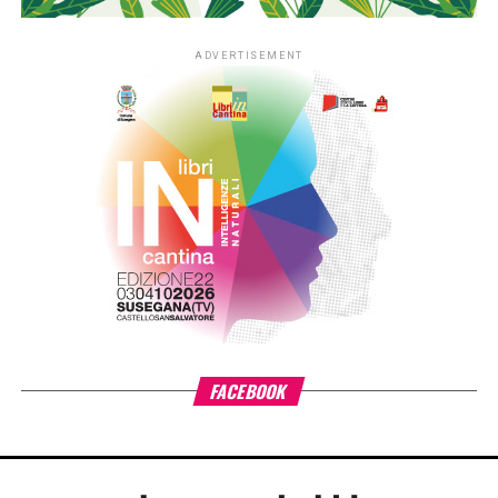
mondo. È qui che il romanzo scarta dalla fantascienza per
diventare un road movie intimo e surreale. Diego non ci sta
a vederlo prigioniero: decide di far evadere il padre
artificiale, mettendosi in viaggio con lui per strappare al
tempo un’ultima, imprevedibile occasione di confronto.
L’autore usa l’espediente dell’intelligenza artificiale come
una lente d’ingrandimento sui diari e sulla vita vera del
padre. Non c’è nulla di freddo o di tecnologico nel modo in
cui racconta questa fuga: c’è invece la fame di un figlio che
vuole scoprire l’uomo dietro il personaggio, l’ansia di dirsi
le cose ultime e la scoperta amara che nemmeno la
macchina più sofisticata del mondo può risparmiarci il
lavoro sporco di elaborare un lutto.
La forza del romanzo sta tutta in questo corto circuito tra
finzione e verità. Tra le pagine si avverte un bisogno
catartico, quasi fisico, di fare i conti con la perdita.
Artificiale funziona perché non cerca di consolarci con un
lieto fine, ma ci mette di fronte a una certezza spietata e
bellissima: le macchine possono scimmiottare i gesti e la