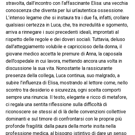
stravolta, dall’incontro con l’affascinante Elisa: una vecchia
conoscenza che diventa per lui un’autentica ossessione.
L’intenso legame che si instaura tra i due fa, infatti, crollare
qualsiasi certezza in Luca, che, tra incredulità e sgomento,
arriva a rinnegare i suoi precedenti ideali, improntati al
rispetto delle regole e dei doveri sociali. Tuttavia, deluso
dall’atteggiamento volubile e capriccioso della donna, il
giovane medico accetta le premure di Anna, la caposala
dell’ospedale in cui lavora, mettendo ancora una volta in
discussione la sua vita. Nonostante la rassicurante
presenza della collega, Luca continua, suo malgrado, a
subire l’influenza di Elisa, mostrando al lettore come, nello
scontro tra desiderio e sicurezza, ogni scelta comporti
sempre una rinuncia. Il testo, elegante e ricco di metafore,
ci regala una sentita riflessione sulla difficoltà di
riconoscere se stessi al di là delle convenzioni collettive
dominanti e sul timore di confrontarsi con le proprie più
profonde fragilità: dalla paura della morte insita nella
professione medica, al bisogno istintivo di dare un senso