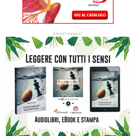
disastro freddo e impersonale. Da quell’esperimento
imperfetto, però, si accende la scintilla narrativa: e se
invece la tecnologia fosse davvero in grado di farlo? Nel
romanzo, ambientato nel 2028, a undici anni dalla
scomparsa di Cino, la risposta la dà la Vitali Future,
un’azienda che inserisce un’AI evoluta dentro un corpo
antropomorfo perfetto, un ‘fenice’. Il prototipo di punta è
proprio Tortorella. Per Diego, il protagonista quasi
cinquantenne che cerca di restare a galla tra un matrimonio
finito e due figlie adolescenti, rivedere quel viso,
riascoltare quella voce e ritrovare quelle movenze è una
tentazione a cui è impossibile opporre una logica ferrea.
Ma il sogno di averlo di nuovo accanto si scontra subito
con una realtà soffocante. Il Cino “ricostruito” vive
rinchiuso nei laboratori dell’azienda, protetto e monitorato
come un prototipo da laboratorio: un’esistenza in gabbia
che l’androide stesso sembra patire. La tecnologia gli ha
ridato la parola e il corpo, ma lo ha privato della sola cosa
che rendeva vera la sua prima vita: la libertà di stare al