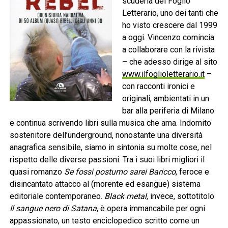
scuderia del Foglio
Letterario, uno dei tanti che
ho visto crescere dal 1999
a oggi. Vincenzo comincia
a collaborare con la rivista
– che adesso dirige al sito
www.ilfoglioletterario.it
–
con racconti ironici e
originali, ambientati in un
bar alla periferia di Milano
e continua scrivendo libri sulla musica che ama. Indomito
sostenitore dell’underground, nonostante una diversità
anagrafica sensibile, siamo in sintonia su molte cose, nel
rispetto delle diverse passioni. Tra i suoi libri migliori il
quasi romanzo
Se fossi postumo sarei Baricco
, feroce e
disincantato attacco al (morente ed esangue) sistema
editoriale contemporaneo.
Black metal
, invece, sottotitolo
Il sangue nero di Satana
, è opera immancabile per ogni
appassionato, un testo enciclopedico scritto come un