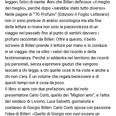
leggeri, felici di niente. Anni che Billeri definisce «il meglio
del meglio», perché dopo «sarebbe stato tutto diverso».
Nelle pagine di “’70 Profumi” (Edizioni Il Foglio Letterario)
non ci sono pretese di analisi sociologica ma alla fine
della lettura si ricava non solo la piacevolezza di un
viaggio nel passato fino al punto di sentirli davvero i
profumi raccontati da Billeri. Oltre a questo, il bello
scrivere di Billeri prende il lettore per mano e lo conduce
in un viaggio che va oltre i valori del ricordo e della
testimonianza. Perché si addentra nel territorio dei ricordi
più personali, senza esprimere giudizi che vengono
lasciati a chi legge, a chi quelle cose le ha viste e anche a
chi non c’era. È un volume che regala benessere e di
questi tempi non è cosa da poco.
Il libro si apre con due prefazioni, una del noto
presentatore Carlo Conti, quello dei “Migliori anni”, e l’altra
del sindaco di Livorno, Luca Salvetti, giornalista e
coetaneo di Giorgio Billeri. Carlo Conti sposa con passione
l’idea di Billeri: «Quello di Giorgio non vuol essere un