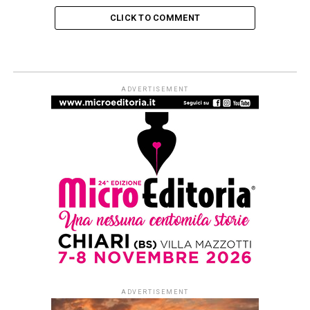
CLICK TO COMMENT
LO ZIBALDONE - RECENSIONI
Artificiale, il ritratto intimo di una
paternità ritrovata
Published
3 giorni ago
on
3 Agosto 2026
By
Redazione Leggere:tutti
di Elena D’Alessandri
Per generazioni di italiani
Cino Tortorella è stato