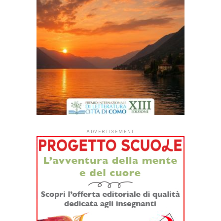
Mago Zurlì, un’icona felice
della prima televisione
custodita nella memoria
collettiva, tra calzamaglie
lucide, brillantini e lo
Zecchino d’Oro dei primi
anni. Per suo figlio Guido
era semplicemente un
padre, da condividere con
milioni di bambini a bocca
aperta davanti allo schermo. Quando una figura così
ingombrante se ne va, per chi resta il lutto è un’eredità
intima fatta di conti sospesi, ricordi nitidi e parole mai
dette che nessuna nostalgia pubblica potrà mai saldare.
Artificiale edito da Baldini+Castoldi nella collana I Lemuri
(204pp., 19 Euro) nasce da uno spunto quasi spiazzante:
un giorno Guido chiede a ChatGPT di imitare suo padre e di
parlargli come farebbe lui. Il risultato, ovviamente, è un