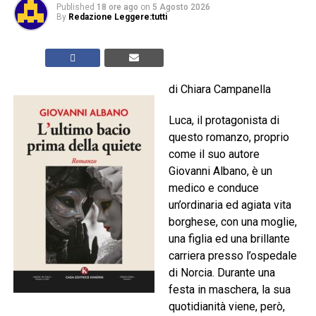
Published
18 ore ago
on
5 Agosto 2026
By
Redazione Leggere:tutti
di Chiara Campanella
Luca, il protagonista di
questo romanzo, proprio
come il suo autore
Giovanni Albano, è un
medico e conduce
un’ordinaria ed agiata vita
borghese, con una moglie,
una figlia ed una brillante
carriera presso l’ospedale
di Norcia. Durante una
festa in maschera, la sua
quotidianità viene, però,