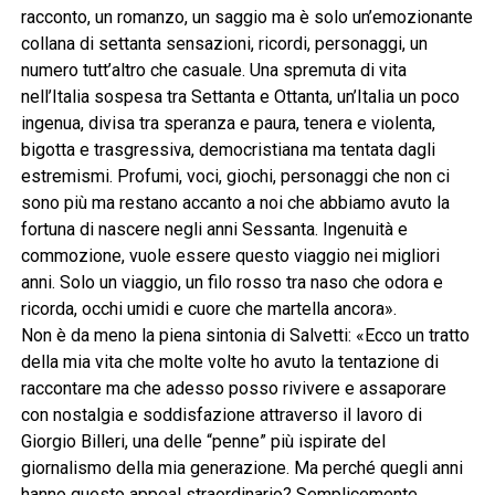
racconto, un romanzo, un saggio ma è solo un’emozionante
collana di settanta sensazioni, ricordi, personaggi, un
numero tutt’altro che casuale. Una spremuta di vita
nell’Italia sospesa tra Settanta e Ottanta, un’Italia un poco
ingenua, divisa tra speranza e paura, tenera e violenta,
bigotta e trasgressiva, democristiana ma tentata dagli
estremismi. Profumi, voci, giochi, personaggi che non ci
sono più ma restano accanto a noi che abbiamo avuto la
fortuna di nascere negli anni Sessanta. Ingenuità e
commozione, vuole essere questo viaggio nei migliori
anni. Solo un viaggio, un filo rosso tra naso che odora e
ricorda, occhi umidi e cuore che martella ancora».
Non è da meno la piena sintonia di Salvetti: «Ecco un tratto
della mia vita che molte volte ho avuto la tentazione di
raccontare ma che adesso posso rivivere e assaporare
con nostalgia e soddisfazione attraverso il lavoro di
Giorgio Billeri, una delle “penne” più ispirate del
giornalismo della mia generazione. Ma perché quegli anni
hanno questo appeal straordinario? Semplicemente