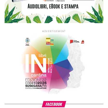
che l’androide stesso sembra patire. La tecnologia gli ha
ridato la parola e il corpo, ma lo ha privato della sola cosa
che rendeva vera la sua prima vita: la libertà di stare al
mondo. È qui che il romanzo scarta dalla fantascienza per
diventare un road movie intimo e surreale. Diego non ci sta
a vederlo prigioniero: decide di far evadere il padre
artificiale, mettendosi in viaggio con lui per strappare al
tempo un’ultima, imprevedibile occasione di confronto.
L’autore usa l’espediente dell’intelligenza artificiale come
una lente d’ingrandimento sui diari e sulla vita vera del
padre. Non c’è nulla di freddo o di tecnologico nel modo in
cui racconta questa fuga: c’è invece la fame di un figlio che
vuole scoprire l’uomo dietro il personaggio, l’ansia di dirsi
le cose ultime e la scoperta amara che nemmeno la
macchina più sofisticata del mondo può risparmiarci il
lavoro sporco di elaborare un lutto.
La forza del romanzo sta tutta in questo corto circuito tra
finzione e verità. Tra le pagine si avverte un bisogno