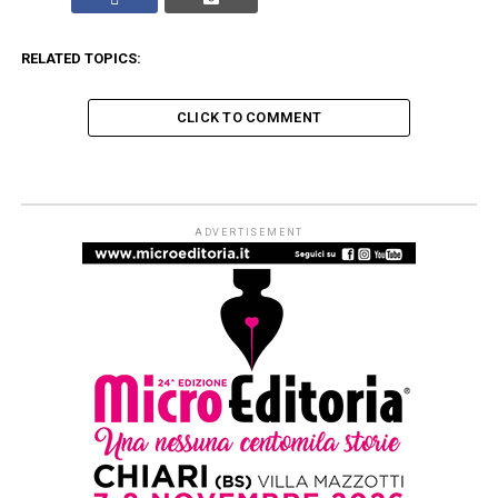
RELATED TOPICS:
CLICK TO COMMENT
LO ZIBALDONE - RECENSIONI
Artificiale, il ritratto intimo di una
paternità ritrovata
Published
5 giorni ago
on
3 Agosto 2026
By
Redazione Leggere:tutti