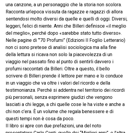
una canzone, a un personaggio che la storia non scolora.
Racconta un’epoca vissuta da ragazze e ragazzi di allora
sentendosi molto diversi da quelle e quelli di oggi. Diversi,
leggeri, felici di niente. Anni che Billeri definisce «il meglio
del meglio», perché dopo «sarebbe stato tutto diverso».
Nelle pagine di “’70 Profumi” (Edizioni Il Foglio Letterario)
non ci sono pretese di analisi sociologica ma alla fine
della lettura si ricava non solo la piacevolezza di un
viaggio nel passato fino al punto di sentirli davvero i
profumi raccontati da Billeri. Oltre a questo, il bello
scrivere di Billeri prende il lettore per mano e lo conduce
in un viaggio che va oltre i valori del ricordo e della
testimonianza. Perché si addentra nel territorio dei ricordi
più personali, senza esprimere giudizi che vengono
lasciati a chi legge, a chi quelle cose le ha viste e anche a
chi non c’era. È un volume che regala benessere e di
questi tempi non è cosa da poco.
Il libro si apre con due prefazioni, una del noto
presentatore Carlo Conti, quello dei “Migliori anni”, e l’altra