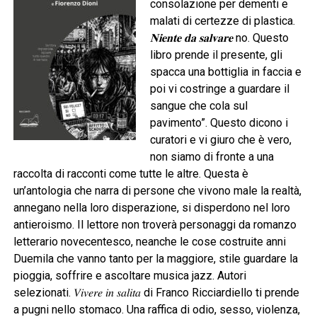
consolazione per dementi e
malati di certezze di plastica.
𝐍𝐢𝐞𝐧𝐭𝐞
𝐝𝐚
𝐬𝐚𝐥𝐯𝐚𝐫𝐞
no. Questo
libro prende il presente, gli
spacca una bottiglia in faccia e
poi vi costringe a guardare il
sangue che cola sul
pavimento”. Questo dicono i
curatori e vi giuro che è vero,
non siamo di fronte a una
raccolta di racconti come tutte le altre. Questa è
un’antologia che narra di persone che vivono male la realtà,
annegano nella loro disperazione, si disperdono nel loro
antieroismo. Il lettore non troverà personaggi da romanzo
letterario novecentesco, neanche le cose costruite anni
Duemila che vanno tanto per la maggiore, stile guardare la
pioggia, soffrire e ascoltare musica jazz. Autori
selezionati. 𝑉𝑖𝑣𝑒𝑟𝑒 𝑖𝑛 𝑠𝑎𝑙𝑖𝑡𝑎 di Franco Ricciardiello ti prende
a pugni nello stomaco. Una raffica di odio, sesso, violenza,