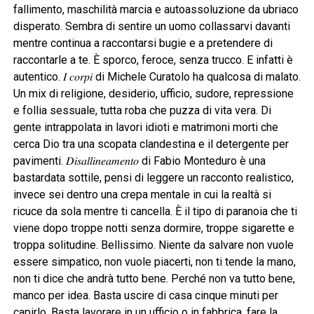
fallimento, maschilità marcia e autoassoluzione da ubriaco
disperato. Sembra di sentire un uomo collassarvi davanti
mentre continua a raccontarsi bugie e a pretendere di
raccontarle a te. È sporco, feroce, senza trucco. E infatti è
autentico. 𝐼 𝑐𝑜𝑟𝑝𝑖 di Michele Curatolo ha qualcosa di malato.
Un mix di religione, desiderio, ufficio, sudore, repressione
e follia sessuale, tutta roba che puzza di vita vera. Di
gente intrappolata in lavori idioti e matrimoni morti che
cerca Dio tra una scopata clandestina e il detergente per
pavimenti. 𝐷𝑖𝑠𝑎𝑙𝑙𝑖𝑛𝑒𝑎𝑚𝑒𝑛𝑡𝑜 di Fabio Monteduro è una
bastardata sottile, pensi di leggere un racconto realistico,
invece sei dentro una crepa mentale in cui la realtà si
ricuce da sola mentre ti cancella. È il tipo di paranoia che ti
viene dopo troppe notti senza dormire, troppe sigarette e
troppa solitudine. Bellissimo. Niente da salvare non vuole
essere simpatico, non vuole piacerti, non ti tende la mano,
non ti dice che andrà tutto bene. Perché non va tutto bene,
manco per idea. Basta uscire di casa cinque minuti per
capirlo. Basta lavorare in un ufficio o in fabbrica, fare la