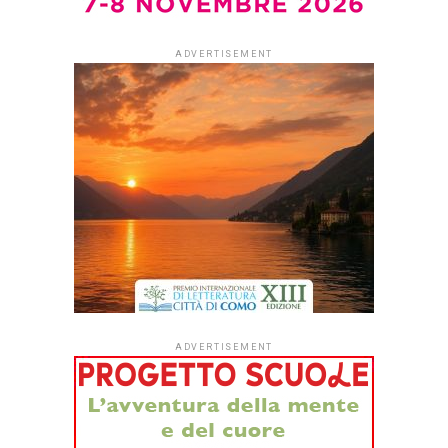
di Elena D’Alessandri
Per generazioni di italiani
Cino Tortorella è stato
Mago Zurlì, un’icona felice
della prima televisione
custodita nella memoria
collettiva, tra calzamaglie
lucide, brillantini e lo
Zecchino d’Oro dei primi
anni. Per suo figlio Guido
era semplicemente un
padre, da condividere con
milioni di bambini a bocca
aperta davanti allo schermo. Quando una figura così
ingombrante se ne va, per chi resta il lutto è un’eredità
intima fatta di conti sospesi, ricordi nitidi e parole mai
dette che nessuna nostalgia pubblica potrà mai saldare.
Artificiale edito da Baldini+Castoldi nella collana I Lemuri