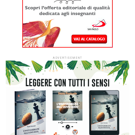
(204pp., 19 Euro) nasce da uno spunto quasi spiazzante:
un giorno Guido chiede a ChatGPT di imitare suo padre e di
parlargli come farebbe lui. Il risultato, ovviamente, è un
disastro freddo e impersonale. Da quell’esperimento
imperfetto, però, si accende la scintilla narrativa: e se
invece la tecnologia fosse davvero in grado di farlo? Nel
romanzo, ambientato nel 2028, a undici anni dalla
scomparsa di Cino, la risposta la dà la Vitali Future,
un’azienda che inserisce un’AI evoluta dentro un corpo
antropomorfo perfetto, un ‘fenice’. Il prototipo di punta è
proprio Tortorella. Per Diego, il protagonista quasi
cinquantenne che cerca di restare a galla tra un matrimonio
finito e due figlie adolescenti, rivedere quel viso,
riascoltare quella voce e ritrovare quelle movenze è una
tentazione a cui è impossibile opporre una logica ferrea.
Ma il sogno di averlo di nuovo accanto si scontra subito
con una realtà soffocante. Il Cino “ricostruito” vive
rinchiuso nei laboratori dell’azienda, protetto e monitorato
come un prototipo da laboratorio: un’esistenza in gabbia