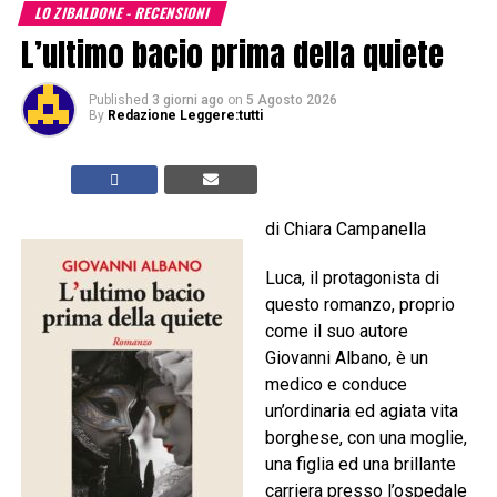
LO ZIBALDONE - RECENSIONI
L’ultimo bacio prima della quiete
Published
3 giorni ago
on
5 Agosto 2026
By
Redazione Leggere:tutti
di Chiara Campanella
Luca, il protagonista di
questo romanzo, proprio
come il suo autore
Giovanni Albano, è un
medico e conduce
un’ordinaria ed agiata vita
borghese, con una moglie,
una figlia ed una brillante
carriera presso l’ospedale