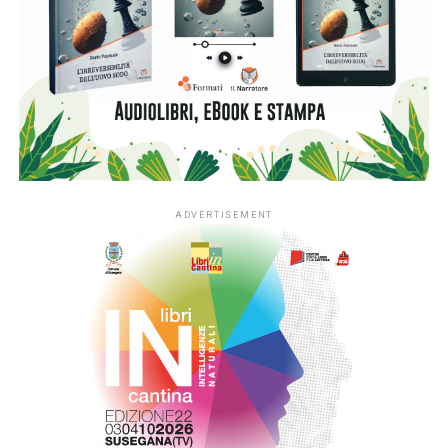
Zerbini.
La giornata inizierà con “Caro poeta”, appuntamento
dedicato alle scuole, durante il quale Nicola Bultrini,
Emanuele Franceschetti e Sacha Piersanti incontreranno
gli studenti dei licei Niccolò Machiavelli, Vittoria Colonna e
Tullio Levi Civita, protagonisti di un percorso poetico
sviluppato nel corso dell’anno.
Gli incontri dedicati alla poesia internazionale, dal titolo
“Poesia sconfinata” vedranno protagonisti: il poeta e
cardinale portoghese José Tolentino de Mendonça, il
poeta bulgaro Vladimir Sabourín, la poetessa olandese
Ellen Deckwitz, la poetessa svedese Linnea Axelsson, lo
scrittore e poeta austriaco Raoul Schrott. Si andrà poi in
Giappone attraverso l’opera di Koike Masayo, in Francia
con Jean-Charles Vegliante e in Gran Bretagna con Hannah
Sullivan.
Le presentazioni saranno a cura di Alessandra Bertuccelli,
Carmen Gallo, Junko Homma, Federico Italiano, Francesco
Lioce, Maria Cristina Lombardi, Vincenzo Mascolo.