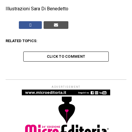
Illustrazioni Sara Di Benedetto
RELATED TOPICS:
CLICK TO COMMENT
POESIA
Ritratti di Poesia: il 10 aprile a
Roma la XIX edizione
Published
4 mesi ago
on
2 Aprile 2026
By
Redazione Leggere:tutti