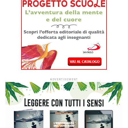
articolato panorama di voci, linguaggi e forme espressive.
L’obiettivo è rendere la poesia accessibile e condivisa,
coinvolgendo un pubblico ampio e soprattutto giovane
grazie al dialogo tra culture, generazioni e arti differenti.
“Ritratti di Poesia” offrirà incontri con poeti italiani e
stranieri, performance, dialoghi interdisciplinari e momenti
dedicati ai nuovi talenti e alla poesia emergente.
Per circa 10 ore consecutive, a partire dalle 9.15, si
alterneranno sul palco dell’Auditorium Conciliazione più di
50 ospiti, tra cui: Linnea Axelsson, Matteo Bianchi, Nicola
Bultrini, Tiziano Broggiato, Roberto Cescon, Laura
Cingolani, Nicolas Cunial, Ellen Deckwitz, Sofia Fiorini,
Emanuele Franceschetti, Gianluca Furnari, Jorie Graham,
Domenico Iannacone, Gianfranco Lauretano, Vittorio
Lingiardi, Valerio Massaroni, Koike Masayo, Wanda
Marasco, Francesco Ottonello, Sacha Piersanti, Vladimir
Sabourín, Raoul Schrott, Grant Snider, Hannah Sullivan,
Carola Susani, José Tolentino de Mendonça, Paola Turci,
Ida Travi, Davide Toffoli, Jean-Charles Vegliante, Beatrice