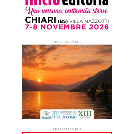
È in programma per tutta la
giornata di venerdì 10
aprile all’Auditorium
Conciliazione di Roma la
XIX edizione di “
Ritratti di
Poesia
“, manifestazione
promossa e organizzata
dalla Fondazione Roma in
collaborazione con
InventaEventi dedicata alla
poesia contemporanea
con più di 50 ospiti
dall’Italia e dal mondo.
Da anni punto di
riferimento per gli amanti della poesia, proporrà un