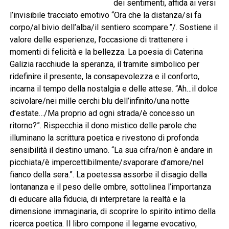
dei sentimenti, affida ai versi
l’invisibile tracciato emotivo “Ora che la distanza/si fa
corpo/al bivio dell’alba/il sentiero scompare.”/. Sostiene il
valore delle esperienze, l’occasione di trattenere i
momenti di felicità e la bellezza. La poesia di Caterina
Galizia racchiude la speranza, il tramite simbolico per
ridefinire il presente, la consapevolezza e il conforto,
incarna il tempo della nostalgia e delle attese. “Ah…il dolce
scivolare/nei mille cerchi blu dell’infinito/una notte
d’estate…/Ma proprio ad ogni strada/è concesso un
ritorno?”. Rispecchia il dono mistico delle parole che
illuminano la scrittura poetica e rivestono di profonda
sensibilità il destino umano. “La sua cifra/non è andare in
picchiata/è impercettibilmente/svaporare d’amore/nel
fianco della sera.”. La poetessa assorbe il disagio della
lontananza e il peso delle ombre, sottolinea l’importanza
di educare alla fiducia, di interpretare la realtà e la
dimensione immaginaria, di scoprire lo spirito intimo della
ricerca poetica. Il libro compone il legame evocativo,