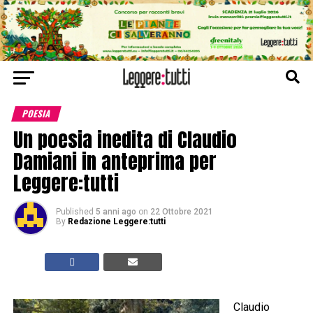
POESIA
Un poesia inedita di Claudio
Damiani in anteprima per
Leggere:tutti
Published
5 anni ago
on
22 Ottobre 2021
By
Redazione Leggere:tutti
Claudio