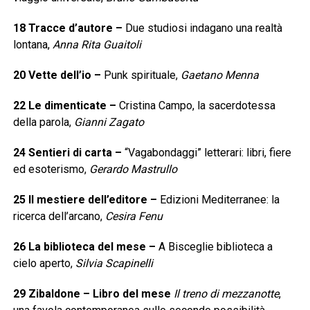
18
Tracce d’autore
–
Due studiosi indagano una realtà
lontana,
Anna Rita Guaitoli
20
Vette dell’io
–
Punk spirituale,
Gaetano Menna
22
Le dimenticate
–
Cristina Campo, la sacerdotessa
della parola,
Gianni Zagato
24
Sentieri di carta
–
“Vagabondaggi” letterari: libri, fiere
ed esoterismo,
Gerardo Mastrullo
25
Il mestiere dell’editore
–
Edizioni Mediterranee: la
ricerca dell’arcano,
Cesira Fenu
26
La biblioteca del mese
–
A Bisceglie biblioteca a
cielo aperto,
Silvia Scapinelli
29
Zibaldone – Libro del mese
Il treno di mezzanotte
,