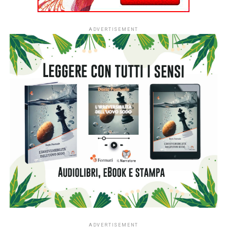
L’ingresso di tutti i nidi italiani segna una
nuova fase per
#ioleggoperché
che, dopo dieci anni al fianco delle
scuole, amplia il proprio raggio d’azione includendo anche i
servizi educativi per la primissima infanzia.
L’apertura nazionale è resa possibile grazie al
sostegno
di Fondazione Cariplo
, che dal 2022 ha accompagnato lo
sviluppo di #ioleggoperchéLAB-NIDI, il progetto
sperimentale dedicato ai nidi realizzato in Lombardia e
nelle province di Novara e Verbano-Cusio-Ossola,
territorio di riferimento della Fondazione. In quattro anni la
sperimentazione ha coinvolto fino a 350 asili nido situati
nei contesti più fragili di queste aree, contribuendo ad
arricchirne le biblioteche e a consolidare la presenza dei