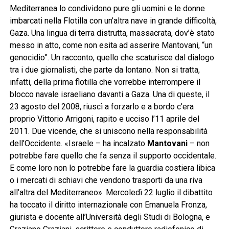
Mediterranea lo condividono pure gli uomini e le donne
imbarcati nella Flotilla con un’altra nave in grande difficoltà,
Gaza. Una lingua di terra distrutta, massacrata, dov’è stato
messo in atto, come non esita ad asserire Mantovani, “un
genocidio”. Un racconto, quello che scaturisce dal dialogo
tra i due giornalisti, che parte da lontano. Non si tratta,
infatti, della prima flotilla che vorrebbe interrompere il
blocco navale israeliano davanti a Gaza. Una di queste, il
23 agosto del 2008, riuscì a forzarlo e a bordo c’era
proprio Vittorio Arrigoni, rapito e ucciso l’11 aprile del
2011. Due vicende, che si uniscono nella responsabilità
dell’Occidente. «Israele – ha incalzato
Mantovani
– non
potrebbe fare quello che fa senza il supporto occidentale.
E come loro non lo potrebbe fare la guardia costiera libica
o i mercati di schiavi che vendono trasporti da una riva
all’altra del Mediterraneo». Mercoledì 22 luglio il dibattito
ha toccato il diritto internazionale con Emanuela Fronza,
giurista e docente all’Università degli Studi di Bologna, e