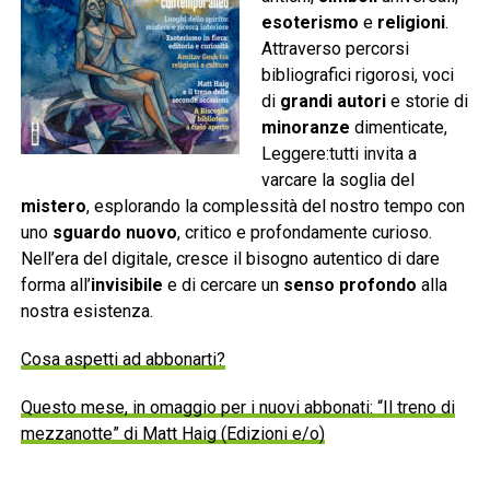
esoterismo
e
religioni
.
Attraverso percorsi
bibliografici rigorosi, voci
di
grandi autori
e storie di
minoranze
dimenticate,
Leggere:tutti invita a
varcare la soglia del
mistero
, esplorando la complessità del nostro tempo con
uno
sguardo nuovo
, critico e profondamente curioso.
Nell’era del digitale, cresce il bisogno autentico di dare
forma all’
invisibile
e di cercare un
senso profondo
alla
nostra esistenza.
Cosa aspetti ad abbonarti?
Questo mese, in omaggio per i nuovi abbonati: “Il treno di
mezzanotte” di Matt Haig (Edizioni e/o)