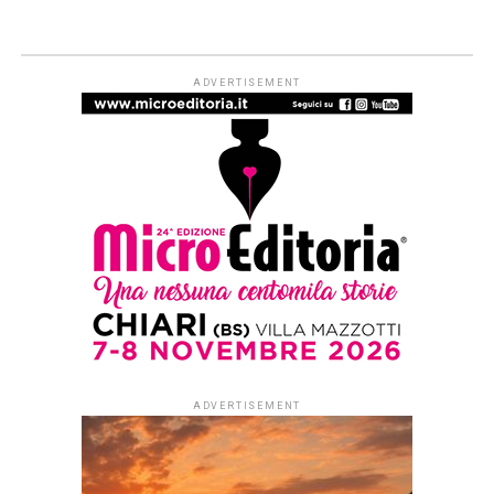
ARTICOLI & APPROFONDIMENTI
#ioleggoperché apre a tutti i nidi
d’Italia. Dal 1° settembre al via le
iscrizioni per partecipare alla
campagna di donazioni del 7-15
novembre
Published
1 settimana ago
on
29 Luglio 2026
By
Redazione Leggere:tutti