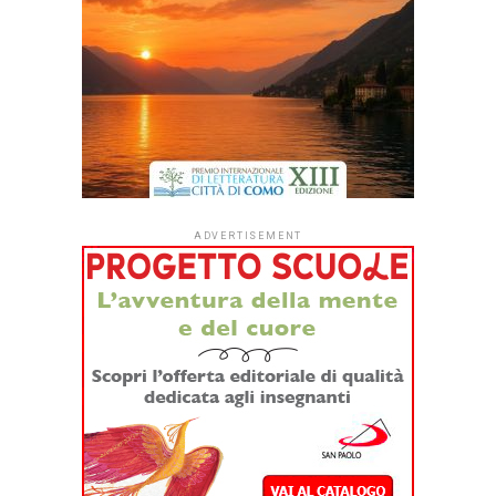
Dopo quattro anni di sperimentazione,
#ioleggoperché
apre per la prima volta le iscrizioni a tutti gli asili nido
italiani.
Dal
1° settembre
le strutture educative per la
fascia 0-3 anni di tutto il Paese potranno aderire
all’iniziativa sociale dell’Associazione Italiana Editori (AIE)
a favore delle biblioteche scolastiche e partecipare alla
campagna nazionale di donazione di libri in programma dal
7 al 15 novembre 2026.