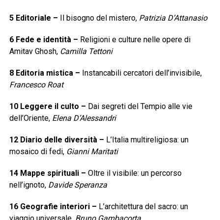
5
Editoriale
–
Il bisogno del mistero,
Patrizia D’Attanasio
6
Fede e identità
–
Religioni e culture nelle opere di
Amitav Ghosh,
Camilla Tettoni
8
Editoria mistica
–
Instancabili cercatori dell’invisibile,
Francesco Roat
10
Leggere il culto
–
Dai segreti del Tempio alle vie
dell’Oriente,
Elena D’Alessandri
12
Diario delle diversità
–
L’Italia multireligiosa: un
mosaico di fedi,
Gianni Maritati
14
Mappe spirituali
–
Oltre il visibile: un percorso
nell’ignoto,
Davide Speranza
16
Geografie interiori
–
L’architettura del sacro: un
viaggio universale,
Bruno Gambacorta