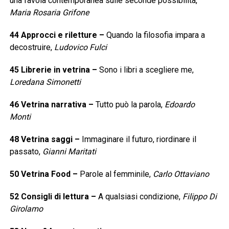
una favola contemporanea sulle seconde possibilità,
Maria Rosaria Grifone
44
Approcci e riletture
–
Quando la filosofia impara a
decostruire,
Ludovico Fulci
45
Librerie in vetrina
–
Sono i libri a scegliere me,
Loredana Simonetti
46
Vetrina narrativa
–
Tutto può la parola,
Edoardo
Monti
48
Vetrina saggi
–
Immaginare il futuro, riordinare il
passato,
Gianni Maritati
50
Vetrina Food
–
Parole al femminile,
Carlo Ottaviano
52
Consigli di lettura
–
A qualsiasi condizione,
Filippo Di
Girolamo