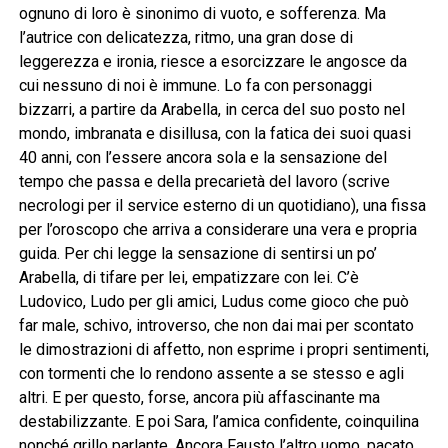
ognuno di loro è sinonimo di vuoto, e sofferenza. Ma
l’autrice con delicatezza, ritmo, una gran dose di
leggerezza e ironia, riesce a esorcizzare le angosce da
cui nessuno di noi è immune. Lo fa con personaggi
bizzarri, a partire da Arabella, in cerca del suo posto nel
mondo, imbranata e disillusa, con la fatica dei suoi quasi
40 anni, con l’essere ancora sola e la sensazione del
tempo che passa e della precarietà del lavoro (scrive
necrologi per il service esterno di un quotidiano), una fissa
per l’oroscopo che arriva a considerare una vera e propria
guida. Per chi legge la sensazione di sentirsi un po’
Arabella, di tifare per lei, empatizzare con lei. C’è
Ludovico, Ludo per gli amici, Ludus come gioco che può
far male, schivo, introverso, che non dai mai per scontato
le dimostrazioni di affetto, non esprime i propri sentimenti,
con tormenti che lo rendono assente a se stesso e agli
altri. E per questo, forse, ancora più affascinante ma
destabilizzante. E poi Sara, l’amica confidente, coinquilina
nonché grillo parlante. Ancora Fausto l’altro uomo, pacato,