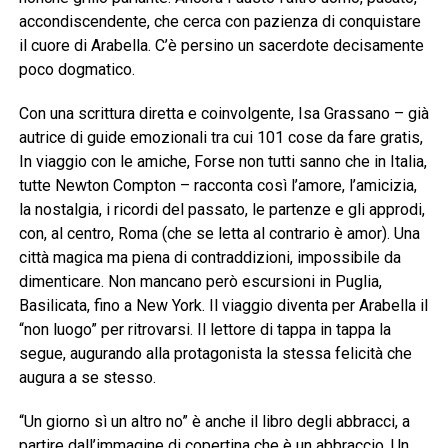
accondiscendente, che cerca con pazienza di conquistare
il cuore di Arabella. C’è persino un sacerdote decisamente
poco dogmatico.
Con una scrittura diretta e coinvolgente, Isa Grassano – già
autrice di guide emozionali tra cui 101 cose da fare gratis,
In viaggio con le amiche, Forse non tutti sanno che in Italia,
tutte Newton Compton – racconta così l’amore, l’amicizia,
la nostalgia, i ricordi del passato, le partenze e gli approdi,
con, al centro, Roma (che se letta al contrario è amor). Una
città magica ma piena di contraddizioni, impossibile da
dimenticare. Non mancano però escursioni in Puglia,
Basilicata, fino a New York. Il viaggio diventa per Arabella il
“non luogo” per ritrovarsi. Il lettore di tappa in tappa la
segue, augurando alla protagonista la stessa felicità che
augura a se stesso.
“Un giorno sì un altro no” è anche il libro degli abbracci, a
partire dall’immagine di copertina che è un abbraccio. Un