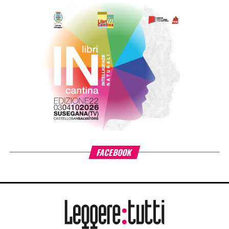
libri nella quotidianità educativa. L’estensione del progetto
si inserisce nella cornice della sfida di mandato Anita –
L’infanzia prima di Fondazione Cariplo, che sostiene il
benessere dei bambini e delle bambine tra 0 e 6 anni, con
particolare attenzione alle situazioni di povertà e fragilità
sociale ed economica, promuovendo percorsi di crescita
individuale e lo sviluppo delle comunità educanti.
«L’estensione di #ioleggoperché a tutti gli asili nido
italiani è il risultato di un percorso costruito insieme ad AIE
– ha detto
Giovanni Azzone, presidente Fondazione
Cariplo
–. L’esperienza ci ha confermato quanto la lettura
condivisa fin dai primi anni di vita favorisca lo sviluppo dei
bambini e rafforzi il ruolo educativo di famiglie e servizi
per l’infanzia. Per questo sosteniamo il progetto
nell’ambito di Anita – L’infanzia prima. La forza di
#ioleggoperché sta nella sua capacità di trasformare la