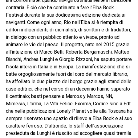
anticonformiste, quando naviga ostinatamente in direzione
contraria. È ciò che ha continuato a fare l’Elba Book
Festival durante la sua dodicesima edizione dedicata ai
naviganti. Come ogni anno, Rio nell’Elba si è riempita di
editori indipendenti, di giornalisti, di scrittori e di traduttori,
in dialogo con un pubblico attento e vivace, pronto ad
animare le vie del paese. Il progetto, nato nel 2015 grazie
all’intuizione di Marco Belli, Roberta Bergamaschi, Matteo
Bianchi, Andrea Lunghi e Giorgio Rizzoni, ha saputo portare
l’isola intera in Italia e in Europa. La manifestazione che si
batte orgogliosamente fuori dal coro del mercato librario,
ha affollato le due piazze del borgo grazie agli stand delle
case editrici, che nel corso di un decennio hanno superato
il centinaio; basti pensare a Marcos y Marcos, NN,
Mimesis, L’orma, La Vita Felice, Exòrma, Codice sino a Edt
che nelle pubblicazioni Lonely Planet volte alla Toscana ha
sempre riservato uno spazio di rilievo a Elba Book e al suo
carattere ferroso. D’altronde, lo staff dell’associazione
presieduta da Lunghi è riuscito ad accogliere quasi tremila