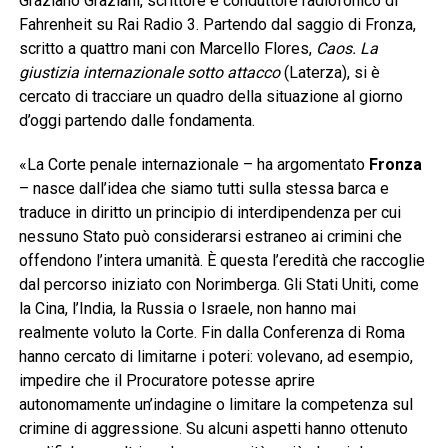
Graziano Graziani, scrittore e conduttore radiofonico di
Fahrenheit su Rai Radio 3. Partendo dal saggio di Fronza,
scritto a quattro mani con Marcello Flores,
Caos. La
giustizia internazionale sotto attacco
(Laterza), si è
cercato di tracciare un quadro della situazione al giorno
d’oggi partendo dalle fondamenta.
«La Corte penale internazionale – ha argomentato
Fronza
– nasce dall’idea che siamo tutti sulla stessa barca e
traduce in diritto un principio di interdipendenza per cui
nessuno Stato può considerarsi estraneo ai crimini che
offendono l’intera umanità. È questa l’eredità che raccoglie
dal percorso iniziato con Norimberga. Gli Stati Uniti, come
la Cina, l’India, la Russia o Israele, non hanno mai
realmente voluto la Corte. Fin dalla Conferenza di Roma
hanno cercato di limitarne i poteri: volevano, ad esempio,
impedire che il Procuratore potesse aprire
autonomamente un’indagine o limitare la competenza sul
crimine di aggressione. Su alcuni aspetti hanno ottenuto