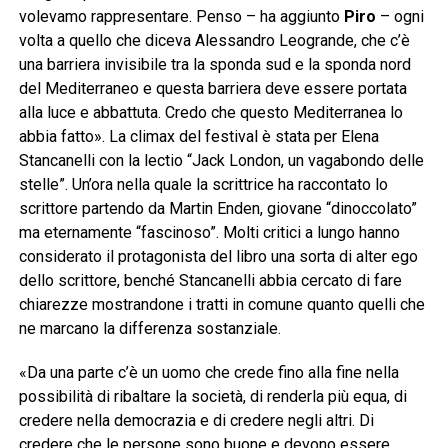
volevamo rappresentare. Penso – ha aggiunto
Piro
– ogni
volta a quello che diceva Alessandro Leogrande, che c’è
una barriera invisibile tra la sponda sud e la sponda nord
del Mediterraneo e questa barriera deve essere portata
alla luce e abbattuta. Credo che questo Mediterranea lo
abbia fatto». La climax del festival è stata per Elena
Stancanelli con la lectio “Jack London, un vagabondo delle
stelle”. Un’ora nella quale la scrittrice ha raccontato lo
scrittore partendo da Martin Enden, giovane “dinoccolato”
ma eternamente “fascinoso”. Molti critici a lungo hanno
considerato il protagonista del libro una sorta di alter ego
dello scrittore, benché Stancanelli abbia cercato di fare
chiarezze mostrandone i tratti in comune quanto quelli che
ne marcano la differenza sostanziale.
«Da una parte c’è un uomo che crede fino alla fine nella
possibilità di ribaltare la società, di renderla più equa, di
credere nella democrazia e di credere negli altri. Di
credere che le persone sono buone e devono essere