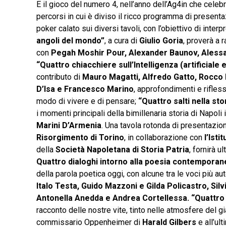
E il gioco del numero 4, nell’anno dell’Ag4in che celebr
percorsi in cui è diviso il ricco programma di presentaz
poker calato sui diversi tavoli, con l’obiettivo di inter
angoli del mondo”
, a cura di
Giulio Goria
, proverà a 
con
Pegah Moshir Pour, Alexander Baunov, Alessa
“Quattro chiacchiere sull’Intelligenza (artificiale 
contributo di
Mauro Magatti, Alfredo Gatto, Rocco
D’Isa e Francesco Marino
, approfondimenti e rifles
modo di vivere e di pensare;
“Quattro salti nella sto
i momenti principali della bimillenaria storia di Napol
Marini D’Armenia
. Una tavola rotonda di presentazi
Risorgimento di Torino
, in collaborazione con
l’Isti
della
Società Napoletana di Storia Patria
, fornirà u
Quattro dialoghi intorno alla poesia contemporan
della parola poetica oggi, con alcune tra le voci più a
Italo Testa, Guido Mazzoni e Gilda Policastro, Sil
Antonella Anedda e Andrea Cortellessa. “Quattro p
racconto delle nostre vite, tinto nelle atmosfere del gi
commissario Oppenheimer di
Harald Gilbers
e all’ul