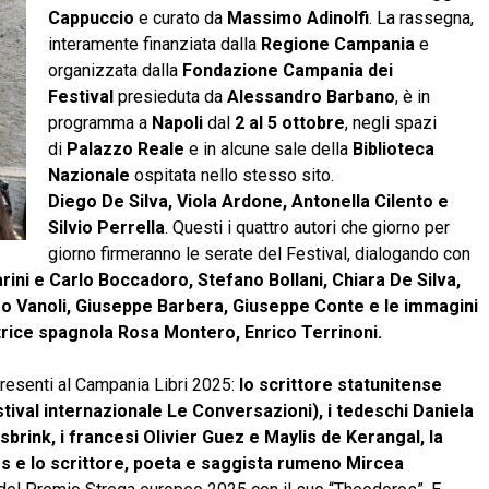
Cappuccio
e curato da
Massimo Adinolfi
. La rassegna,
interamente finanziata dalla
Regione Campania
e
organizzata dalla
Fondazione Campania dei
Festival
presieduta da
Alessandro Barbano
, è in
programma a
Napoli
dal
2 al 5 ottobre
, negli spazi
di
Palazzo Reale
e in alcune sale della
Biblioteca
Nazionale
ospitata nello stesso sito.
Diego De Silva, Viola Ardone, Antonella Cilento e
Silvio Perrella
. Questi i quattro autori che giorno per
giorno firmeranno le serate del Festival, dialogando con
ini e Carlo Boccadoro, Stefano Bollani, Chiara De Silva,
dro Vanoli, Giuseppe Barbera, Giuseppe Conte e le immagini
rice spagnola Rosa Montero, Enrico Terrinoni.
presenti al Campania Libri 2025:
lo scrittore statunitense
stival internazionale Le Conversazioni), i tedeschi Daniela
brink, i francesi Olivier Guez e Maylis de Kerangal, la
es e lo scrittore, poeta e saggista rumeno Mircea