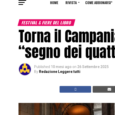
HOME
RIVISTA
COME ABBONARSI*
FESTIVAL & FIERE DEL LIBRO
Torna il Campania
“segno dei quat
Published
10 mesi ago
on
26 Settembre 2025
By
Redazione Leggere:tutti