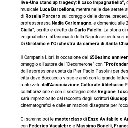
live-Una stand up tragedy: Il caso Impagnatiello”,
c
musicale
Luca Barcellona
, mentre nelle due serate
di
Rosalia Porcaro
sul coraggio delle donne, precedut
professoressa
Nadia Carlomagno
, e domenica alle 
Ciulla”
, scritto e diretto da
Carlo Faiello
. La storia d
enigmatiche e affascinanti della Napoli seicentesca, i
Di Girolamo e l’Orchestra da camera di Santa Chia
Il Campania Libri, in occasione del
650esimo annivers
omaggio all’autore del “Decamerone” con
“Profonda
dall’espressione usata da Pier Paolo Pasolini per desc
città dove Boccaccio visse e amò con la grande lettera
realizzato
dall’Associazione Culturale Aldebaran Pa
collaborazione e con il sostegno della
Regione Tosca
sarà impreziosito dal racconto degli scrittori
Giusepp
cinematografici e dalle animazioni disegnate per l’oc
Ci saranno poi le
masterclass
di
Enzo Avitabile e A
con
Federico Vacalebre
e
Massimo Bonelli, Franc