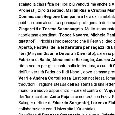
scalato la classifica dei libri più venduti, ma anche a
A
Pronesti, Ciro Sabatino, Martin Rua e Cristina Mar
Commission Regione Campania
a fare da inimitabi
pubblico, con alcuni tra i principali protagonisti dell
Zingaretti
e
Teresa Saponangelo
. Molto importante,
napoletane esordienti (
Fosca Navarra, Michela Panic
quattro!”
, il ricchissimo percorso che il Festival dedic
Aperto, Festiva
l
della letteratura per ragazzi
di Ba
libri
(
Miryam Gison e Deborah Divertito
), saranno 
Fabrizio di Baldo, Alessandro Barbaglia, Andrea Ar
titolo scelto per gli incontri sulla letteratura, a cura di
G
dell’Università Federico II di Napoli, dove saranno pr
Verri e Andrea Cortellessa
. Last but not least, l’o
traduttori – ragione stessa dell’esistenza di una lette
mondi e a nuove esperienze – sarà al centro di
“A qu
dei ‘loro’ scrittori:
Anita Raja
si cimenterà con Franz Ka
Salinger (letture di
Eduardo Sorgente
),
Lorenzo Fla
collaborazione con l’Università L’Orientale).