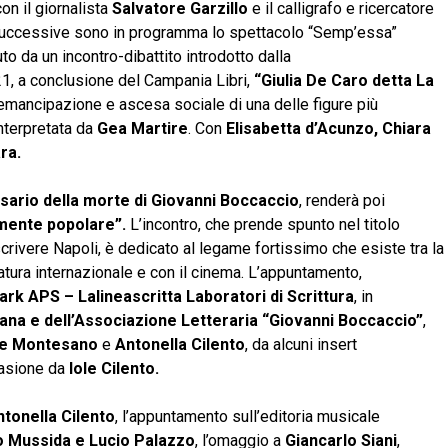
on il giornalista
Salvatore Garzillo
e il calligrafo e ricercatore
 successive sono in programma lo spettacolo “Semp’essa”
o da un incontro-dibattito introdotto dalla
21, a conclusione del Campania Libri,
“Giulia De Caro detta La
i emancipazione e ascesa sociale di una delle figure più
nterpretata da
Gea Martire
. Con
Elisabetta d’Acunzo, Chiara
ra.
ario della morte di Giovanni Boccaccio
, renderà poi
mente
popolare”.
L’incontro, che prende spunto nel titolo
rivere Napoli, è dedicato al legame fortissimo che esiste tra la
tura internazionale e con il cinema. L’appuntamento,
rk APS – Lalineascritta Laboratori di Scrittura
, in
na e dell’Associazione Letteraria “Giovanni Boccaccio”
,
e Montesano
e
Antonella Cilento
, da alcuni insert
casione da
Iole Cilento.
ntonella Cilento
, l’appuntamento sull’editoria musicale
o Mussida e Lucio Palazzo
, l’omaggio a
Giancarlo Siani
,