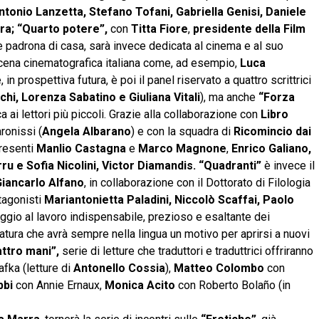
ntonio Lanzetta, Stefano Tofani, Gabriella Genisi, Daniele
ra;
“Quarto potere”,
con
Titta Fiore
,
presidente della Film
le padrona di casa, sarà invece dedicata al cinema e al suo
a scena cinematografica italiana come, ad esempio,
Luca
 in prospettiva futura, è poi il panel riservato a quattro scrittrici
hi, Lorenza Sabatino e Giuliana Vitali
), ma anche
“Forza
a ai lettori più piccoli. Grazie alla collaborazione con
Libro
ronissi (
Angela Albarano
) e con la squadra di
Ricomincio dai
presenti
Manlio Castagna
e
Marco Magnone
,
Enrico Galiano,
ru e Sofia Nicolini, Victor Diamandis. “Quadranti”
è invece il
iancarlo Alfano
, in collaborazione con il Dottorato di Filologia
otagonisti
Mariantonietta Paladini, Niccolò Scaffai, Paolo
maggio al lavoro indispensabile, prezioso e esaltante dei
ratura che avrà sempre nella lingua un motivo per aprirsi a nuovi
attro mani”,
serie di letture che traduttori e traduttrici offriranno
fka (letture di
Antonello Cossia
),
Matteo Colombo
con
bbi
con Annie Ernaux,
Monica Acito
con Roberto Bolaño (in