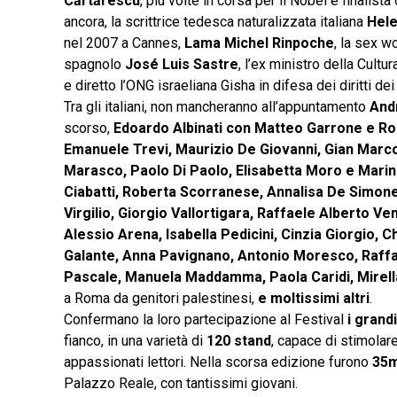
Cărtărescu
, più volte in corsa per il Nobel e finali
ancora, la scrittrice tedesca naturalizzata italiana
Hel
nel 2007 a Cannes,
Lama Michel Rinpoche
, la sex w
spagnolo
José Luis Sastre
, l’ex ministro della Cultu
e diretto l’ONG israeliana Gisha in difesa dei diritti d
Tra gli italiani, non mancheranno all’appuntamento
And
scorso,
Edoardo Albinati con Matteo Garrone e Roc
Emanuele Trevi, Maurizio De
Giovanni, Gian Marco
Marasco, Paolo Di Paolo, Elisabetta Moro e Marino
Ciabatti, Roberta Scorranese, Annalisa De Simone
Virgilio, Giorgio Vallortigara, Raffaele Alberto 
Alessio Arena, Isabella Pedicini, Cinzia Giorgio, 
Galante, Anna Pavignano, Antonio Moresco, Raffa
Pascale, Manuela Maddamma, Paola Caridi, Mirella
a Roma da genitori palestinesi,
e moltissimi altri
.
Confermano la loro partecipazione al Festival
i grandi
fianco, in una varietà di
120 stand
, capace di stimolar
appassionati lettori. Nella scorsa edizione furono
35m
Palazzo Reale, con tantissimi giovani.