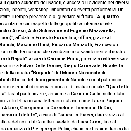
a il quarto scudetto del Napoli, è ancora più evidente nei diversi
ioni, incontri, workshop, laboratori ed eventi performativi. Un
pretare il tempo presente e di guardare al futuro.
“Ai quattro
raccontare alcuni aspetti della geopolitica internazionale
ndro Aresu, Aldo Schiavone ed Eugenio Mazzarella;
e non)”
, affidate a
Ernesto Forcellino
, offrirà, grazie al
 Ronchi, Massimo Donà, Riccardo Manzotti, Francesco
sioni sulle tecnologie che cambiano incessantemente il nostro
ria di Napoli”
, a cura di
Carmine Pinto,
proverà a riattraversare
i insieme a
Fulvio Delle Donne, Diego Carnevale, Nicoletta
one della mostra
“Briganti!
” del
Museo Nazionale di
tuto di Storia del Risorgimento di Napoli
e con il patrocinio
lteriori elementi di ricerca storica e di analisi sociale;
“Quartetti.
ea”
farà il punto invece, assieme a
Carmen Gallo
, sullo stato
utorevoli del panorama letterario italiano come
Laura Pugno e
via Atzori, Giorgiomaria Cornelio e Tommaso Di Dio,
assi nel delitto”
, a cura di
Giancarlo Piacci
, darà spazio al
allo e del noir: dal Camilleri svelato da
Luca Crovi
, fino al
timo romanzo di
Piergiorgio Pulixi
, che in pochissimo tempo ha