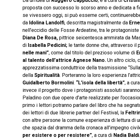
Da un’idea di
Ruggero Cappuccio
, e a cura di
Cristi
proposta con successo lo scorso anno e dedicata a fig
se vivessero oggi, si può esserne certi, continuerebbe
da
Idolina
Landolfi
, descritta magistralmente da
Erne
nell’eccidio delle Fosse Ardeatine, tra le protagoniste
Diana De Rosa,
pittrice seicentesca ammirata da Mass
di
Isabella Pedicini;
le tante donne che, attraverso il
nelle mani”
, come dal titolo del prezioso volume di
E
al talento dell’attrice Agnese Nano.
Un altro ciclo, 
apprezzatissima conduttrice della trasmissione “Sulla
della
Spiritualità
. Porteranno la loro esperienza l’attr
Guidalberto Bormolini
.
“L’isola della libertà”
, a cu
invece il progetto dove i protagonisti assoluti saranno 
Paladino con due opere d’arte realizzate per l’occasion
primo i lettori potranno parlare del libro che ha segnat
dei lettori di due librerie partner del Festival, la
Feltri
con altre persone la comune esperienza di lettura di
che spazia dal dramma della cronaca all’impegno civile 
per esistere o per resistere”
, a cura di
Nadia Baldi