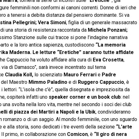
na Marra
, tornerà la serie di incontri sulle
“Eretiche”
, già
ure femminili non conformi ai canoni correnti. Donne di ieri che
ro a tenersi a debita distanza dal pensiero dominante. Si va
stina Pellegrini; Vera Simoni
, figlia di un generale massacrato
 di una storia di resistenza raccontata da
Michela Ponzani;
imo Stanzione sulle cui tracce si pone l’indagine narrativa
 parto e la loro antica sapienza, custodiscono
“La memoria
rika Maderna.
Le letture “Eretiche” saranno tutte affidate
che Cappuccio ha voluto affidare alla cura di
Eva Crosetta
,
 via di Damasco”, sarà invece incentrato sul tema
ice
Claudia Koll,
lo scienziato
Mauro Ferrari
e
Padre
ra del Maestro
Mimmo Paladino
e di
Ruggero Cappuccio
, è
i lettori. “L’isola che c’è”, quella disegnata e impreziosita da
e, ospiterà infatti uno
speaker corner e un book club
: nel
o una svolta nella loro vita, mentre nel secondo i soci dei club
nelli di piazza dei Martiri a Napoli e la Ubik
, condivideranno
 un romanzo o di un saggio. Al mondo femminile, con uno sguardo
e alla storia, sono dedicati i tre eventi della sezione
“L’arte
. Il primo, in collaborazione con
Comicon
, è
“Il giro di nera