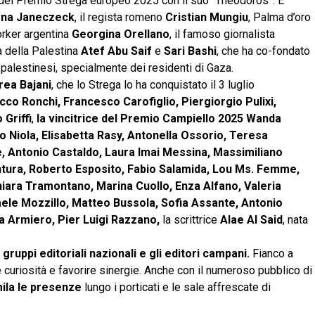
sta del Premio Strega europeo 2025 con il suo “Theodoros”. E
ena Janeczeck
, il regista romeno
Cristian Mungiu
, Palma d’oro
orker argentina
Georgina Orellano
, il famoso giornalista
ra della Palestina
Atef Abu Saif
e
Sari Bashi
, che ha co-fondato
ei palestinesi, specialmente dei residenti di Gaza.
rea Bajani
, che lo Strega lo ha conquistato il 3 luglio
co Ronchi, Francesco Carofiglio, Piergiorgio Pulixi,
 Griffi
,
la vincitrice del Premio Campiello 2025 Wanda
 Niola, Elisabetta Rasy, Antonella Ossorio, Teresa
, Antonio Castaldo, Laura Imai Messina, Massimiliano
Ventura, Roberto Esposito, Fabio Salamida, Lou Ms. Femme,
Chiara Tramontano, Marina Cuollo, Enza Alfano, Valeria
ele Mozzillo, Matteo Bussola, Sofia Assante, Antonio
 Armiero, Pier Luigi Razzano,
la scrittrice
Alae Al Said
, nata
 gruppi editoriali nazionali e gli editori campani.
Fianco a
e curiosità e favorire sinergie. Anche con il numeroso pubblico di
ila le presenze
lungo i porticati e le sale affrescate di