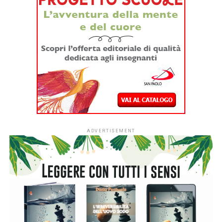
di Anna Garbagna
L’incontro mette in dialogo
due universi creativi
che, pur
esprimendosi attraverso linguaggi differenti, condividono
una profonda affinità. Da un lato il
collage,
fatto di
immagini raccolte, ritagliate e ricomposte; dall’altro
la
moda sostenibile
, che trasforma tessuti, materiali e
spesso avanzi di lavorazione in nuove forme e nuove
possibilità.
Il libro
di Angelica Gerosa
racconta il collage come un
gioco di immaginazione e progettazione: un’arte che nasce
dalla capacità di osservare il mondo, raccogliere
frammenti, immaginare ciò che ancora non esiste e
costruirlo pezzo dopo pezzo. Animali fantastici, volti
inventati, geometrie, manifesti e paesaggi prendono forma
grazie all’incontro tra creatività, sensibilità e attenzione
alla composizione.