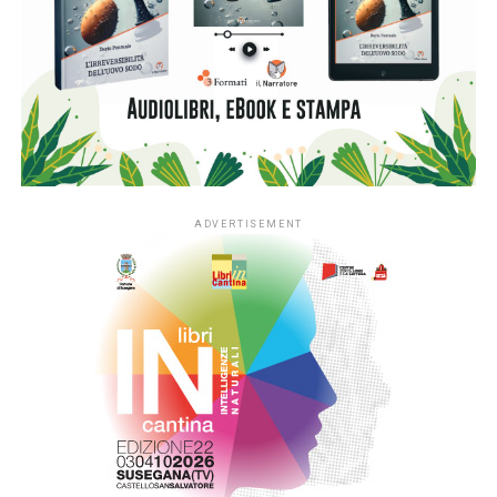
La stessa attitudine attraversa il lavoro di Nicoletta Fasani,
dove ogni abito nasce da un processo di ricerca e
trasformazione. Come nel collage, anche nella creazione di
un capo convivono fantasia e progetto, intuizione e
costruzione. I materiali vengono selezionati, accostati e
ricomposti; gli avanzi non sono scarti ma risorse preziose
da cui possono nascere nuove idee e nuove opere.
Entrambe le pratiche condividono uno sguardo capace di
riconoscere valore nei dettagli e nei frammenti,
trasformando ciò che esiste già in qualcosa di inaspettato.
Un invito a guardare il mondo con curiosità, a non sprecare,
a reinventare e a lasciare spazio alla fantasia.
La presentazione sarà l’occasione per esplorare il
potere
creativo del tagliare, assemblare e reinventare
,
scoprendo come da piccoli pezzi possano nascere storie,
immagini e abiti capaci di raccontare nuovi mondi.