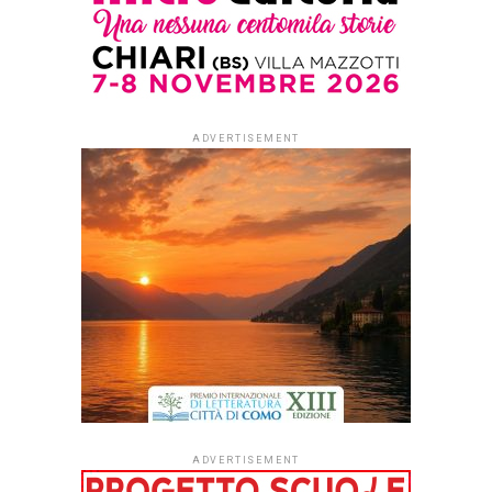
By
Redazione Leggere:tutti
Prosegue in atelier la
serie
dei
Libri green in atelier
,
incontri dedicati a libri che
raccontano pratiche
creative, sostenibili e
capaci di ispirare nuovi
sguardi sul mondo.
Da
Nicoletta Fasani il 24
giugno
alle ore 1800
si
terrà la presentazione
di
Tagli & ritagli. Il grande
libro del collage
della
geniale illustratrice
Angelica Gerosa
,
pubblicato da
Topipittori.