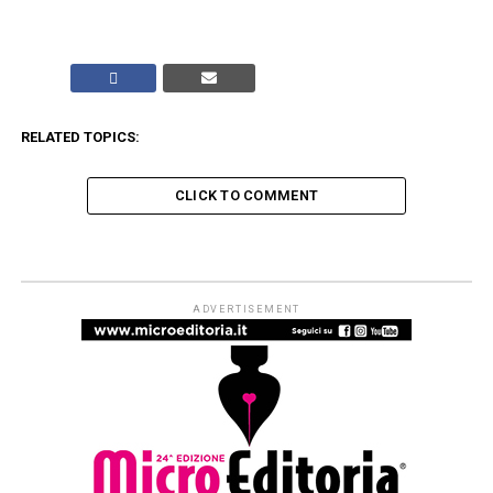
RELATED TOPICS:
CLICK TO COMMENT
JUNIOR
Mercoledì sera 24 giugno alle
18.00 con TAGLI & RITAGLI di
Angelica Gerosa (TOPIPITTORI)
Published
1 mese ago
on
23 Giugno 2026