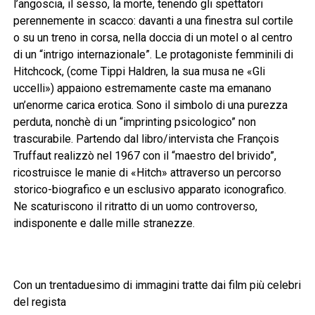
l’angoscia, il sesso, la morte, tenendo gli spettatori
perennemente in scacco: davanti a una finestra sul cortile
o su un treno in corsa, nella doccia di un motel o al centro
di un “intrigo internazionale”. Le protagoniste femminili di
Hitchcock, (come Tippi Haldren, la sua musa ne «Gli
uccelli») appaiono estremamente caste ma emanano
un’enorme carica erotica. Sono il simbolo di una purezza
perduta, nonchè di un “imprinting psicologico” non
trascurabile. Partendo dal libro/intervista che François
Truffaut realizzò nel 1967 con il “maestro del brivido”,
ricostruisce le manie di «Hitch» attraverso un percorso
storico-biografico e un esclusivo apparato iconografico.
Ne scaturiscono il ritratto di un uomo controverso,
indisponente e dalle mille stranezze.
Con un trentaduesimo di immagini tratte dai film più celebri
del regista