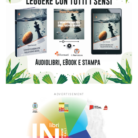
Nelle giornate di sabato 17 e domenica 18 ottobre, a Villa
Bottini, alla presenza degli autori vincitori del premio, sarà
presentata in anteprima la nuova antologia contenente i
racconti selezionati. Il disegno di copertina è stato
realizzato dal celebre vignettista Athos Careghi. La
prefazione è del professor Andrea Maggi, che sarà anche
ospite di LuccAutori.
Il premio Buduàr per il miglior racconto umoristico è stato
assegnato a Fabio Altadonna di Bologna per il racconto
“Bontown”. Altadonna vince anche il premio Fondazione
Aidr (Italian Digital Revolution) riservato allo scrittore più
giovane. Il premio Esplanade per il migliore racconto
di viaggio va a Stefano Tigani di Mirano (Ve) per il
racconto “Corro da lei”, il premio Strada del vino e dell’olio
di Lucca, Montecarlo Versilia, a Marina Grasso di Prato
per “Del vino e della sapienza della terra”.
ELENCO VINCITORI IN ORDINE ALFABETICO – 25°