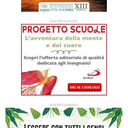
SEZIONE CORTI sarà
comunicato nei prossimi
giorni.
Complimenti ai vincitori da parte del presidente Demetrio
Brandi, della giuria e dello staff di Racconti nella Rete e un
sincero ringraziamento a tutti gli autori che hanno
partecipato con grande entusiasmo a questa
venticinquesima edizione, contribuendo con la qualità
delle loro opere a far crescere ulteriormente il nostro
concorso.
I vincitori del premio, che si conferma il più importante
concorso nazionale per gli autori emergenti, saranno
premiati a Lucca in occasione della 32^ edizione del
festival LuccAutori, in programma dal 3 al 18 ottobre 2026
con eventi organizzati alla Biblioteca civica Agorà,
all’auditorium ISI di Barga con gran finale il 17 e 18
ottobre a Villa Bottini.