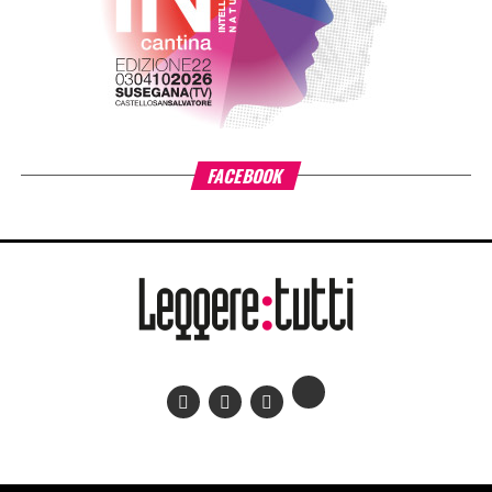
RACCONTI NELLA RETE 2026
1- FABIO ALTADONNA ” Bontown” (BOLOGNA) Premio
BUDUAR – Premio AIDR
2- LUCA BAIADA “Assuntina” (ROMA)
3- DAMIANO BATTISTONI “La scalinata” (LUCCA)
4- ANNA LAURA BIANCHI “La pelle del gatto” (
CARRARA)
5- FABIO CAMPOCCIA “La biblioteca dei capolavori muti”
(PALERMO)
6- GAETANO CERRACCHIO “Anime palindrome in
grassetto” (NAPOLI)
7- TATIANA COLLE “La magica storia dell’eclissi”