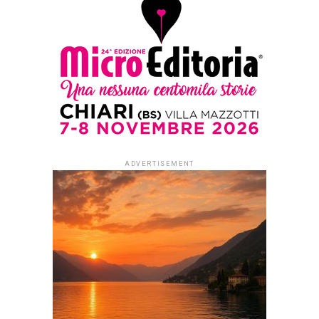
edizione premio Racconti nella
Rete 2026
Published
2 mesi ago
on
25 Giugno 2026
By
Redazione Leggere:tutti
La giuria tecnica della 25^
edizione del premio
letterario “Racconti nella
Rete” ha selezionato i
venticinque racconti che
saranno inseriti nella nuova
antologia del Premio edita
da Castelvecchi.
Il soggetto vincitore della