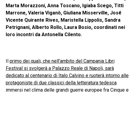
Marta Morazzoni, Anna Toscano, Igiaba Scego, Titti
Marrone, Valeria Viganò, Giuliana Misserville, José
Vicente Quirante Rives, Maristella Lippolis, Sandra
Petrignani, Alberto Rollo, Laura Bosio, coordinati nei
loro incontri da Antonella Cilento.
Il
primo dei quali, che nell’ambito del Campania Libri
Festival si svolgerà a Palazzo Reale di Napoli, sarà
dedicato al centenario di Italo Calvino e ruoterà intorno alle
protagoniste di due classici della letteratura tedesca
immersi nel clima delle grandi guerre europee fra Cinque e
Seicento di Achim von Arnim e Hans Jakob Christoffel von
Grimmelshausen. Due opere scelte per la prestigiosa
collana Cento pagine da un
Italo Calvino che in
quest’occasione osserveremo oltre che come
scrittore anche come lettore ed editore
. All’incontro
parteciperanno
Giuseppe Montesano e Antonio