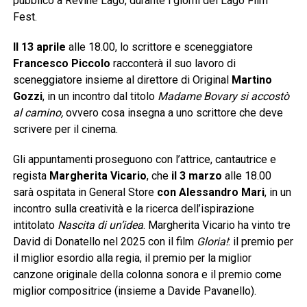
pubblico a Revine Lago, durante i giorni del Lago Film
Fest.
Il 13 aprile
alle 18.00, lo scrittore e sceneggiatore
Francesco Piccolo
racconterà il suo lavoro di
sceneggiatore insieme al direttore di Original
Martino
Gozzi
, in un incontro dal titolo
Madame Bovary si accostò
al camino,
ovvero cosa insegna a uno scrittore che deve
scrivere per il cinema.
Gli appuntamenti proseguono con l’attrice, cantautrice e
regista
Margherita Vicario
, che
il 3 marzo
alle 18.00
sarà ospitata in General Store
con Alessandro Mari
, in un
incontro sulla creatività e la ricerca dell’ispirazione
intitolato
Nascita di un’
idea
. Margherita Vicario ha vinto tre
David di Donatello nel 2025 con il film
Gloria!
: il premio per
il miglior esordio alla regia, il premio per la miglior
canzone originale della colonna sonora e il premio come
miglior compositrice (insieme a Davide Pavanello).