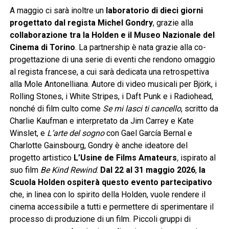
A maggio ci sarà inoltre un
laboratorio di dieci giorni
progettato dal regista Michel Gondry
, grazie alla
collaborazione tra la Holden e il Museo Nazionale del
Cinema di Torino
. La partnership è nata grazie alla co-
progettazione di una serie di eventi che rendono omaggio
al regista francese, a cui sarà dedicata una retrospettiva
alla Mole Antonelliana. Autore di video musicali per Björk, i
Rolling Stones, i White Stripes, i Daft Punk e i Radiohead,
nonché di film culto come
Se mi lasci ti cancello
, scritto da
Charlie Kaufman e interpretato da Jim Carrey e Kate
Winslet, e
L’arte del sogno
con Gael García Bernal e
Charlotte Gainsbourg, Gondry è anche ideatore del
progetto artistico
L’
Usine de Films Amateurs
,
ispirato al
suo film
Be Kind Rewind
.
Dal 22 al 31 maggio 2026
,
la
Scuola Holden ospiterà
questo evento partecipativo
che, in linea con lo spirito della Holden, vuole rendere il
cinema accessibile a tutti e permettere di sperimentare il
processo di produzione di un film. Piccoli gruppi di