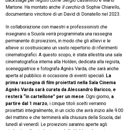
backstage per registi come Sergio Castellitto e Mario
Martone. Ha montato anche
Il cerchio
di Sophie Chiarello,
documentario vincitore di un David di Donatello nel 2023.
In collaborazione con maestri e professionisti che
insegnano a Scuola verrà programmata una rassegna
permanente di proiezioni, in modo che gli allievi e le
allieve si costruiscano un vasto repertorio di riferimenti
cinematografici. A questo scopo, è stata allestita una sala
cinematografica interna alla Holden, dedicata alla regista,
sceneggiatrice e fotografa Agnès Varda, che sarà anche
aperta al pubblico in occasione di eventi speciali.
La
prima rassegna di film proiettati nella Sala Cinema
Agnès Varda sarà curata da Alessandro Baricco
,
e
rester
à “in cartellone” per un mese
. Ogni giorno,
a
partire dal 1 marzo
, i cinque titoli scelti verranno
proiettati integralmente, in un ciclo che avrà inizio alle 9.00
del mattino e che terminerà alla chiusura della Scuola, dal
lunedì al venerdì. Le proiezioni saranno aperte agli