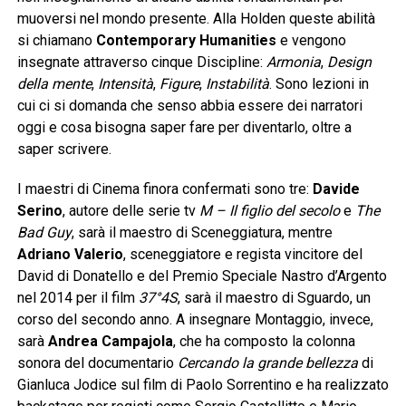
muoversi nel mondo presente. Alla Holden queste abilità
si chiamano
Contemporary Humanities
e vengono
insegnate attraverso cinque Discipline:
Armonia
,
Design
della mente
,
Intensità
,
Figure
,
Instabilità
. Sono lezioni in
cui ci si domanda che senso abbia essere dei narratori
oggi e cosa bisogna saper fare per diventarlo, oltre a
saper scrivere.
I maestri di Cinema finora confermati sono tre:
Davide
Serino
, autore delle serie tv
M – Il figlio del secolo
e
The
Bad Guy
, sarà il maestro di Sceneggiatura, mentre
Adriano Valerio
, sceneggiatore e regista vincitore del
David di Donatello e del Premio Speciale Nastro d’Argento
nel 2014 per il film
37°4S
, sarà il maestro di Sguardo, un
corso del secondo anno. A insegnare Montaggio, invece,
sarà
Andrea Campajola
, che ha composto la colonna
sonora del documentario
Cercando la grande bellezza
di
Gianluca Jodice sul film di Paolo Sorrentino e ha realizzato