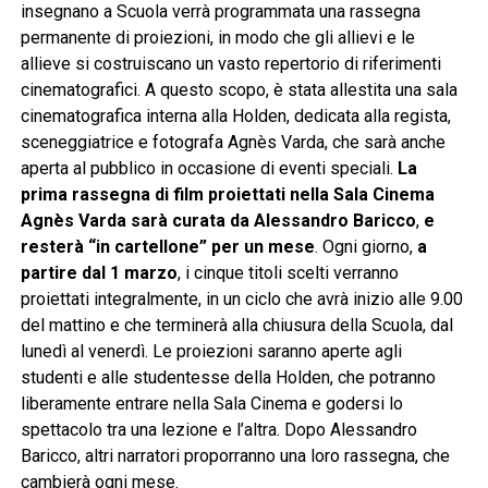
insegnano a Scuola verrà programmata una rassegna
permanente di proiezioni, in modo che gli allievi e le
allieve si costruiscano un vasto repertorio di riferimenti
cinematografici. A questo scopo, è stata allestita una sala
cinematografica interna alla Holden, dedicata alla regista,
sceneggiatrice e fotografa Agnès Varda, che sarà anche
aperta al pubblico in occasione di eventi speciali.
La
prima rassegna di film proiettati nella Sala Cinema
Agnès Varda sarà curata da Alessandro Baricco
,
e
rester
à “in cartellone” per un mese
. Ogni giorno,
a
partire dal 1 marzo
, i cinque titoli scelti verranno
proiettati integralmente, in un ciclo che avrà inizio alle 9.00
del mattino e che terminerà alla chiusura della Scuola, dal
lunedì al venerdì. Le proiezioni saranno aperte agli
studenti e alle studentesse della Holden, che potranno
liberamente entrare nella Sala Cinema e godersi lo
spettacolo tra una lezione e l’altra. Dopo Alessandro
Baricco, altri narratori proporranno una loro rassegna, che
cambierà ogni mese.