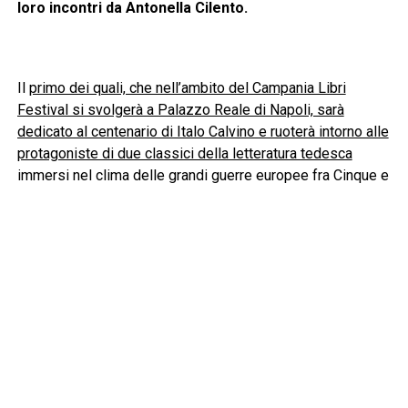
loro incontri da Antonella Cilento.
Il
primo dei quali, che nell’ambito del Campania Libri
Festival si svolgerà a Palazzo Reale di Napoli, sarà
dedicato al centenario di Italo Calvino e ruoterà intorno alle
protagoniste di due classici della letteratura tedesca
immersi nel clima delle grandi guerre europee fra Cinque e
Seicento di Achim von Arnim e Hans Jakob Christoffel von
Grimmelshausen. Due opere scelte per la prestigiosa
collana Cento pagine da un
Italo Calvino che in
quest’occasione osserveremo oltre che come
scrittore anche come lettore ed editore
. All’incontro
parteciperanno
Giuseppe Montesano e Antonio
Franchini
.
Anche in questa
edizione musica e teatro giocano un
importante ruolo accompagnando gli incontri con