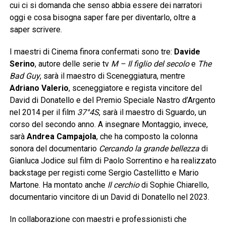
cui ci si domanda che senso abbia essere dei narratori
oggi e cosa bisogna saper fare per diventarlo, oltre a
saper scrivere.
I maestri di Cinema finora confermati sono tre:
Davide
Serino
, autore delle serie tv
M – Il figlio del secolo
e
The
Bad Guy
, sarà il maestro di Sceneggiatura, mentre
Adriano Valerio
, sceneggiatore e regista vincitore del
David di Donatello e del Premio Speciale Nastro d’Argento
nel 2014 per il film
37°4S
, sarà il maestro di Sguardo, un
corso del secondo anno. A insegnare Montaggio, invece,
sarà
Andrea Campajola
, che ha composto la colonna
sonora del documentario
Cercando la grande bellezza
di
Gianluca Jodice sul film di Paolo Sorrentino e ha realizzato
backstage per registi come Sergio Castellitto e Mario
Martone. Ha montato anche
Il cerchio
di Sophie Chiarello,
documentario vincitore di un David di Donatello nel 2023.
In collaborazione con maestri e professionisti che