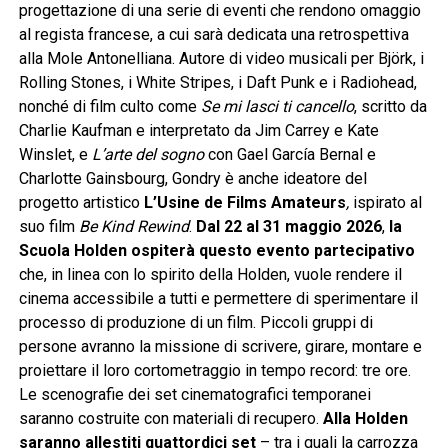
progettazione di una serie di eventi che rendono omaggio
al regista francese, a cui sarà dedicata una retrospettiva
alla Mole Antonelliana. Autore di video musicali per Björk, i
Rolling Stones, i White Stripes, i Daft Punk e i Radiohead,
nonché di film culto come
Se mi lasci ti cancello
, scritto da
Charlie Kaufman e interpretato da Jim Carrey e Kate
Winslet, e
L’arte del sogno
con Gael García Bernal e
Charlotte Gainsbourg, Gondry è anche ideatore del
progetto artistico
L’
Usine de Films Amateurs
,
ispirato al
suo film
Be Kind Rewind
.
Dal 22 al 31 maggio 2026
,
la
Scuola Holden ospiterà
questo evento partecipativo
che, in linea con lo spirito della Holden, vuole rendere il
cinema accessibile a tutti e permettere di sperimentare il
processo di produzione di un film. Piccoli gruppi di
persone avranno la missione di scrivere, girare, montare e
proiettare il loro cortometraggio in tempo record: tre ore.
Le scenografie dei set cinematografici temporanei
saranno costruite con materiali di recupero.
Alla Holden
saranno allestiti quattordici set
– tra i quali la carrozza