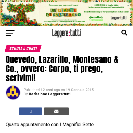
SCUOLE & CORSI
Quevedo, Lazarillo, Montesano &
Co., ovvero: Corpo, ti prego,
scrivimi!
Published
12 anni ago
on
19 Gennaio 2015
By
Redazione Leggere:tutti
Quarto appuntamento con I Magnifici Sette