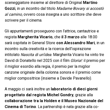
sceneggiatore insieme al direttore di Original
Martino
Gozzi
, in un incontro dal titolo
Madame Bovary si accostò
al camino,
ovvero cosa insegna a uno scrittore che deve
scrivere per il cinema.
Gli appuntamenti proseguono con l’attrice, cantautrice e
regista
Margherita Vicario
, che
il 3 marzo
alle 18.00
sarà ospitata in General Store
con Alessandro Mari
, in un
incontro sulla creatività e la ricerca dell’ispirazione
intitolato
Nascita di un’
idea
. Margherita Vicario ha vinto tre
David di Donatello nel 2025 con il film
Gloria!
: il premio per
il miglior esordio alla regia, il premio per la miglior
canzone originale della colonna sonora e il premio come
miglior compositrice (insieme a Davide Pavanello).
A maggio ci sarà inoltre un
laboratorio di dieci giorni
progettato dal regista Michel Gondry
, grazie alla
collaborazione tra la Holden e il Museo Nazionale del
Cinema di Torino
. La partnership è nata grazie alla co-