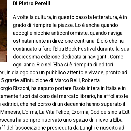
Di Pietro Perelli
A volte la cultura, in questo caso la letteratura, è in
grado di riempire le piazze. Lo è anche quando
accoglie nicchie anticonformiste, quando naviga
ostinatamente in direzione contraria. È ciò che ha
continuato a fare l’Elba Book Festival durante la sua
dodicesima edizione dedicata ai naviganti. Come
ogni anno, Rio nell’Elba si è riempita di editori
uttori, in dialogo con un pubblico attento e vivace, pronto ad
5 grazie all’intuizione di Marco Belli, Roberta
io Rizzoni, ha saputo portare l’isola intera in Italia e in
mente fuori dal coro del mercato librario, ha affollato le
 editrici, che nel corso di un decennio hanno superato il
Mimesis, L’orma, La Vita Felice, Exòrma, Codice sino a Edt
Toscana ha sempre riservato uno spazio di rilievo a Elba
taff dell’associazione presieduta da Lunghi è riuscito ad