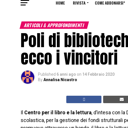
HOME
RIVISTA
COME ABBONARSI*
ARTICOLI & APPROFONDIMENTI
Poli di bibliotec
ecco i vincitori
Published
6 anni ago
on
14 Febbraio 2020
By
Annalisa Nicastro
Il
Centro per il libro e la lettura
, d’intesa con la
scolastica, per la gestione dei fondi strutturali p