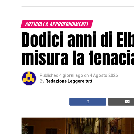
ARTICOLI & APPROFONDIMENTI
Dodici anni di El
misura la tenacia
Published
4 giorni ago
on
4 Agosto 2026
By
Redazione Leggere:tutti