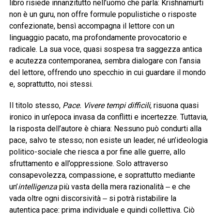
libro risiede innanzitutto nell’uomo che parla: Krishnamurti
non è un guru, non offre formule populistiche o risposte
confezionate, bensì accompagna il lettore con un
linguaggio pacato, ma profondamente provocatorio e
radicale. La sua voce, quasi sospesa tra saggezza antica
e acutezza contemporanea, sembra dialogare con l’ansia
del lettore, offrendo uno specchio in cui guardare il mondo
e, soprattutto, noi stessi.
Il titolo stesso,
Pace. Vivere tempi difficili
, risuona quasi
ironico in un’epoca invasa da conflitti e incertezze. Tuttavia,
la risposta dell’autore è chiara: Nessuno può condurti alla
pace, salvo te stesso; non esiste un leader, né un’ideologia
politico-sociale che riesca a por fine alle guerre, allo
sfruttamento e all’oppressione. Solo attraverso
consapevolezza, compassione, e soprattutto mediante
un’
intelligenza
più vasta della mera razionalità ‒ e che
vada oltre ogni discorsività ‒ si potrà ristabilire la
autentica pace: prima individuale e quindi collettiva. Ciò