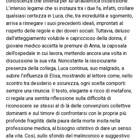
conoscenza che diventa per lui un’autentica ossessione.
L’intenso legame che si instaura tra i due fa, infatti, crollare
qualsiasi certezza in Luca, che, tra incredulità e sgomento,
arriva a rinnegare i suoi precedenti ideali, improntati al
rispetto delle regole e dei doveri sociali. Tuttavia, deluso
dall’atteggiamento volubile e capriccioso della donna, il
giovane medico accetta le premure di Anna, la caposala
dell’ospedale in cui lavora, mettendo ancora una volta in
discussione la sua vita. Nonostante la rassicurante
presenza della collega, Luca continua, suo malgrado, a
subire l’influenza di Elisa, mostrando al lettore come, nello
scontro tra desiderio e sicurezza, ogni scelta comporti
sempre una rinuncia. Il testo, elegante e ricco di metafore,
ci regala una sentita riflessione sulla difficoltà di
riconoscere se stessi al di là delle convenzioni collettive
dominanti e sul timore di confrontarsi con le proprie più
profonde fragilità: dalla paura della morte insita nella
professione medica, al bisogno istintivo di dare un senso
alla vita. Così, sullo sfondo del malinconico e suggestivo