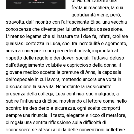
di Norcia. Durante una
festa in maschera, la sua
quotidianità viene, però,
stravolta, dall’incontro con l’affascinante Elisa: una vecchia
conoscenza che diventa per lui un’autentica ossessione.
L’intenso legame che si instaura tra i due fa, infatti, crollare
qualsiasi certezza in Luca, che, tra incredulità e sgomento,
arriva a rinnegare i suoi precedenti ideali, improntati al
rispetto delle regole e dei doveri sociali. Tuttavia, deluso
dall’atteggiamento volubile e capriccioso della donna, il
giovane medico accetta le premure di Anna, la caposala
dell’ospedale in cui lavora, mettendo ancora una volta in
discussione la sua vita. Nonostante la rassicurante
presenza della collega, Luca continua, suo malgrado, a
subire l’influenza di Elisa, mostrando al lettore come, nello
scontro tra desiderio e sicurezza, ogni scelta comporti
sempre una rinuncia. Il testo, elegante e ricco di metafore,
ci regala una sentita riflessione sulla difficoltà di
riconoscere se stessi al di là delle convenzioni collettive