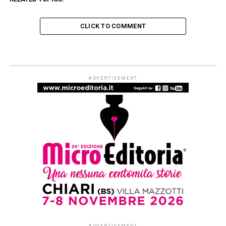
CLICK TO COMMENT
LO ZIBALDONE - RECENSIONI
’70 profumi
Published
5 giorni ago
on
3 Agosto 2026
By
Redazione Leggere:tutti
Ogni odore una storia:
giochi, musica, sport, tv,
cinema degli anni più felici
in settanta racconti