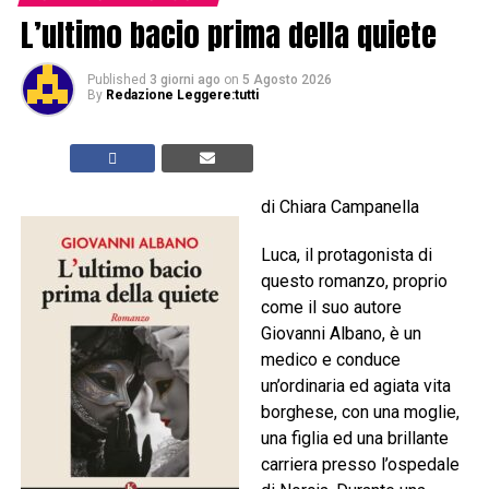
L’ultimo bacio prima della quiete
Published
3 giorni ago
on
5 Agosto 2026
By
Redazione Leggere:tutti
di Chiara Campanella
Luca, il protagonista di
questo romanzo, proprio
come il suo autore
Giovanni Albano, è un
medico e conduce
un’ordinaria ed agiata vita
borghese, con una moglie,
una figlia ed una brillante
carriera presso l’ospedale