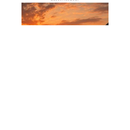
di Giorgio Billeri
(prefazioni di Carlo Conti e
Luca Salvetti)
Settanta racconti per
rivivere gli anni Settanta
attraverso i sentimenti, gli
odori, i profumi che danno
il titolo al libro di Giorgio
Billeri, livornese, al suo
debutto nella narrativa dopo un grande passato da cronista
al quotidiano “Il Tirreno” e un presente fatto di
collaborazioni di prestigio, come quella con il settimanale
“Autosprint”. Giorgio è riuscito a mettere insieme settanta
ricordi, settanta odori in queste storie che potrebbero
avere come incipit “C’erano una volta gli anni Settanta, e
poi gli Ottanta che entravano a gamba tesa”. In questo libro
ogni profumo spalanca le porte a un ricordo, a una storia, a
una canzone, a un personaggio che la storia non scolora.