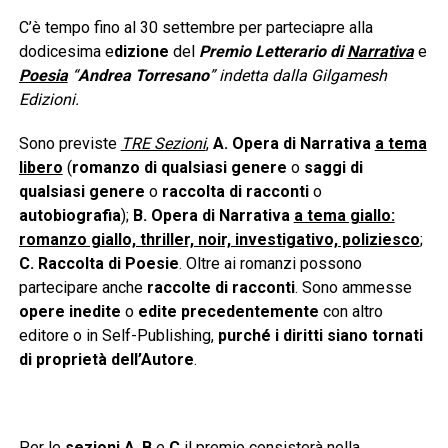
C’è tempo fino al 30 settembre per parteciapre alla
dodicesima e
dizione
del
Premio Letterario di
Narrativa
e
Poesia
“
Andrea Torresano
” indetta dalla Gilgamesh
Edizioni.
Sono previste
TRE Sezioni
,
A.
Opera di Narrativa
a tema
libero
(
romanzo di qualsiasi genere
o
saggi di
qualsiasi genere
o
raccolta di racconti
o
autobiografia
);
B. Opera di Narrativa
a tema giallo:
romanzo giallo, thriller, noir, investigativo, poliziesco
;
C. Raccolta di Poesie
. Oltre ai romanzi possono
partecipare anche
raccolte di racconti
. Sono ammesse
opere inedite
o
edite precedentemente
con altro
editore o in Self-Publishing,
purché i diritti siano tornati
di proprietà dell’Autore
.
Per le
sezioni A
,
B
e
C
il premio consisterà nella