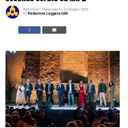
Published
1 mese ago
on
22 Giugno 2026
By
Redazione Leggere:tutti