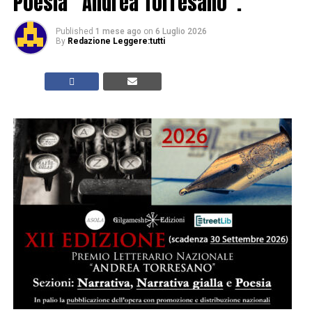
Poesia “Andrea Torresano”.
Published
1 mese ago
on
6 Luglio 2026
By
Redazione Leggere:tutti