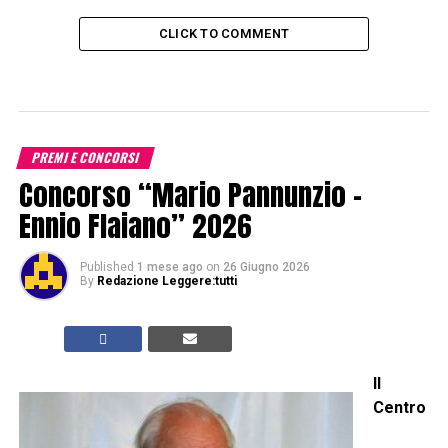
CLICK TO COMMENT
PREMI E CONCORSI
Concorso “Mario Pannunzio –
Ennio Flaiano” 2026
Published
1 mese ago
on
26 Giugno 2026
By
Redazione Leggere:tutti
Il
Centro