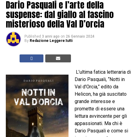
Dario Pasquali e l’arte della
suspense: dal giallo al fascino
misterioso della Val D’orcia
Published
3 anni ago
on
26 Gennaio 2024
By
Redazione Leggere:tutti
L’ultima fatica letteraria di
Dario Pasquali, “Notti in
Val d’Orcia,” edito da
Helicon, ha già suscitato
grande interesse e
promette di essere una
lettura avvincente per gli
appassionati. Ma chi è
Dario Pasquali e come si