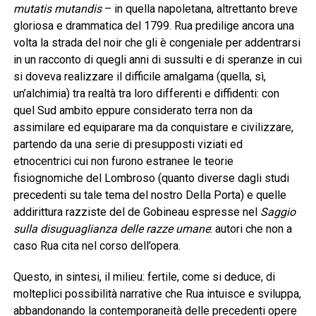
mutatis mutandis
– in quella napoletana, altrettanto breve
gloriosa e drammatica del 1799. Rua predilige ancora una
volta la strada del noir che gli è congeniale per addentrarsi
in un racconto di quegli anni di sussulti e di speranze in cui
si doveva realizzare il difficile amalgama (quella, sì,
un’alchimia) tra realtà tra loro differenti e diffidenti: con
quel Sud ambito eppure considerato terra non da
assimilare ed equiparare ma da conquistare e civilizzare,
partendo da una serie di presupposti viziati ed
etnocentrici cui non furono estranee le teorie
fisiognomiche del Lombroso (quanto diverse dagli studi
precedenti su tale tema del nostro Della Porta) e quelle
addirittura razziste del de Gobineau espresse nel
Saggio
sulla disuguaglianza delle razze umane
: autori che non a
caso Rua cita nel corso dell’opera.
Questo, in sintesi, il milieu: fertile, come si deduce, di
molteplici possibilità narrative che Rua intuisce e sviluppa,
abbandonando la contemporaneità delle precedenti opere