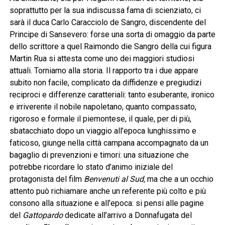
soprattutto per la sua indiscussa fama di scienziato, ci
sarà il duca Carlo Caracciolo de Sangro, discendente del
Principe di Sansevero: forse una sorta di omaggio da parte
dello scrittore a quel Raimondo die Sangro della cui figura
Martin Rua si attesta come uno dei maggiori studiosi
attuali. Torniamo alla storia. Il rapporto tra i due appare
subito non facile, complicato da diffidenze e pregiudizi
reciproci e differenze caratteriali: tanto esuberante, ironico
e irriverente il nobile napoletano, quanto compassato,
rigoroso e formale il piemontese, il quale, per di più,
sbatacchiato dopo un viaggio all’epoca lunghissimo e
faticoso, giunge nella città campana accompagnato da un
bagaglio di prevenzioni e timori: una situazione che
potrebbe ricordare lo stato d’animo iniziale del
protagonista del film
Benvenuti al Sud,
ma che a un occhio
attento può richiamare anche un referente più colto e più
consono alla situazione e all’epoca: si pensi alle pagine
del
Gattopardo
dedicate all’arrivo a Donnafugata del