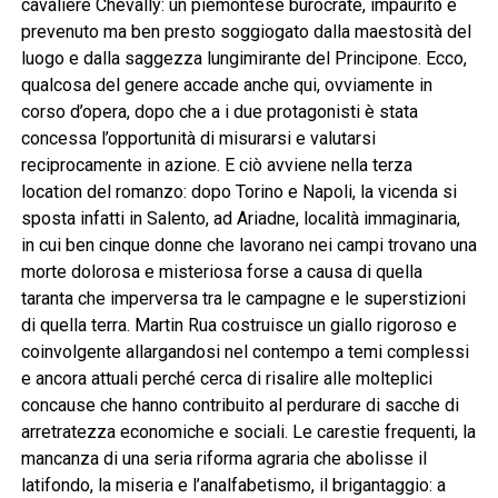
cavaliere Chevally: un piemontese burocrate, impaurito e
prevenuto ma ben presto soggiogato dalla maestosità del
luogo e dalla saggezza lungimirante del Principone. Ecco,
qualcosa del genere accade anche qui, ovviamente in
corso d’opera, dopo che a i due protagonisti è stata
concessa l’opportunità di misurarsi e valutarsi
reciprocamente in azione. E ciò avviene nella terza
location del romanzo: dopo Torino e Napoli, la vicenda si
sposta infatti in Salento, ad Ariadne, località immaginaria,
in cui ben cinque donne che lavorano nei campi trovano una
morte dolorosa e misteriosa forse a causa di quella
taranta che imperversa tra le campagne e le superstizioni
di quella terra. Martin Rua costruisce un giallo rigoroso e
coinvolgente allargandosi nel contempo a temi complessi
e ancora attuali perché cerca di risalire alle molteplici
concause che hanno contribuito al perdurare di sacche di
arretratezza economiche e sociali. Le carestie frequenti, la
mancanza di una seria riforma agraria che abolisse il
latifondo, la miseria e l’analfabetismo, il brigantaggio: a