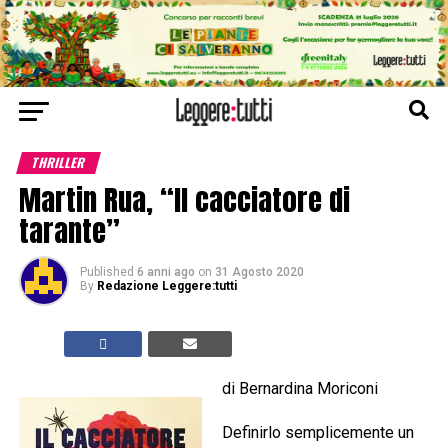
THRILLER
Martin Rua, “Il cacciatore di
tarante”
Published
6 anni ago
on
31 Agosto 2020
By
Redazione Leggere:tutti
di Bernardina Moriconi
Definirlo semplicemente un