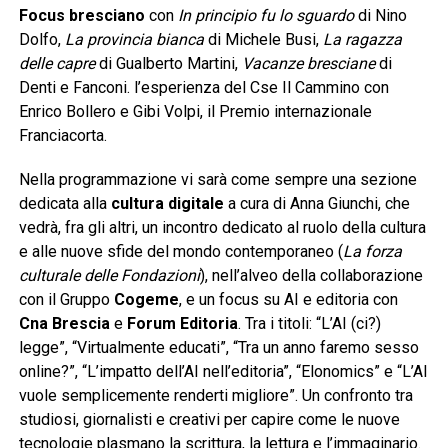
Focus bresciano
con
In principio fu lo sguardo
di Nino
Dolfo,
La provincia bianca
di Michele Busi,
La ragazza
delle capre
di Gualberto Martini,
Vacanze bresciane
di
Denti e Fanconi. l’esperienza del Cse Il Cammino con
Enrico Bollero e Gibi Volpi, il Premio internazionale
Franciacorta.
Nella programmazione vi sarà come sempre una sezione
dedicata alla
cultura digitale
a cura di Anna Giunchi, che
vedrà, fra gli altri, un incontro dedicato al ruolo della cultura
e alle nuove sfide del mondo contemporaneo (
La forza
culturale delle Fondazioni
), nell’alveo della collaborazione
con il Gruppo
Cogeme
, e un focus su AI e editoria con
Cna Brescia
e
Forum Editoria
. Tra i titoli: “L’AI (ci?)
legge”, “Virtualmente educati”, “Tra un anno faremo sesso
online?”, “L’impatto dell’AI nell’editoria”, “Elonomics” e “L’AI
vuole semplicemente renderti migliore”. Un confronto tra
studiosi, giornalisti e creativi per capire come le nuove
tecnologie plasmano la scrittura, la lettura e l’immaginario.