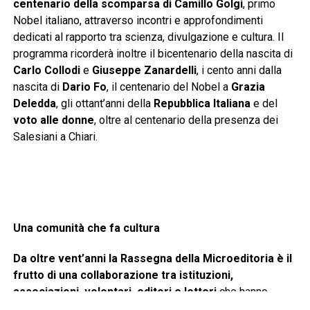
centenario della scomparsa di Camillo Golgi
, primo
Nobel italiano, attraverso incontri e approfondimenti
dedicati al rapporto tra scienza, divulgazione e cultura. Il
programma ricorderà inoltre il bicentenario della nascita di
Carlo Collodi
e
Giuseppe Zanardelli
, i cento anni dalla
nascita di
Dario Fo
, il centenario del Nobel a
Grazia
Deledda
, gli ottant’anni della
Repubblica Italiana
e del
voto alle donne
, oltre al centenario della presenza dei
Salesiani a Chiari.
Una comunità che fa cultura
Da oltre vent’anni la Rassegna della Microeditoria è il
frutto di una collaborazione tra istituzioni,
associazioni, volontari, editori e lettori
che hanno
scelto di fare della cultura uno strumento di crescita,