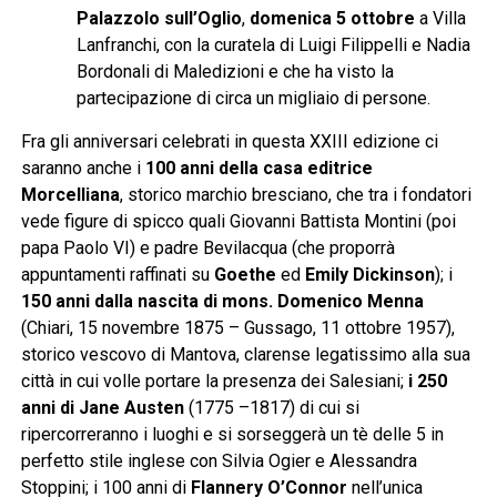
Palazzolo sull’Oglio
,
domenica 5 ottobre
a Villa
Lanfranchi, con la curatela di Luigi Filippelli e Nadia
Bordonali di Maledizioni e che ha visto la
partecipazione di circa un migliaio di persone.
Fra gli anniversari celebrati in questa XXIII edizione ci
saranno anche i
100 anni della casa editrice
Morcelliana
, storico marchio bresciano, che tra i fondatori
vede figure di spicco quali Giovanni Battista Montini (poi
papa Paolo VI) e padre Bevilacqua (che proporrà
appuntamenti raffinati su
Goethe
ed
Emily Dickinson
); i
150 anni dalla nascita di mons. Domenico Menna
(Chiari, 15 novembre 1875 – Gussago, 11 ottobre 1957),
storico vescovo di Mantova, clarense legatissimo alla sua
città in cui volle portare la presenza dei Salesiani;
i 250
anni di
Jane Austen
(1775 –1817) di cui si
ripercorreranno i luoghi e si sorseggerà un tè delle 5 in
perfetto stile inglese con Silvia Ogier e Alessandra
Stoppini; i 100 anni di
Flannery O’Connor
nell’unica