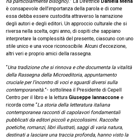
ha particolarmente bisogno).
” La Direttrice
Daniela Mena
è consapevole dell’importanza della parola e di come
essa debba essere custodita attraverso la narrazione
degli autori e degli editori
.
Un approccio culturale che si
riversa nella scelta, ogni anno, di ospiti che sappiano
interpretare la complessità del presente, ciascuno con uno
stile unico e una voce riconoscibile. Alcuni d’eccezione,
altri veri e proprio amici della rassegna.
“
Una tradizione che si rinnova e che documenta la vitalità
della Rassegna della Microeditoria, appuntamento
cruciale per l’incontro di voci e sguardi diversi sulla
contemporaneità.
”- sottolinea il Presidente di Cepell
Centro per il libro e la lettura
Giuseppe Iannaccone
e
ricorda come “
La storia della letteratura italiana
contemporanea racconti di capolavori fondamentali
pubblicati da editori piccoli e piccolissimi. Raccolte
poetiche, romanzi, libri illustrati, saggi di varia natura,
destinati a lasciare una traccia profonda, hanno visto la