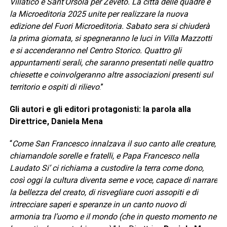
Villatico e Sant’Orsola per Zeveto. La città delle quadre e
la Microeditoria 2025 unite per realizzare la nuova
edizione del Fuori Microeditoria. Sabato sera si chiuderà
la prima giornata, si spegneranno le luci in Villa Mazzotti
e si accenderanno nel Centro Storico. Quattro gli
appuntamenti serali, che saranno presentati nelle quattro
chiesette e coinvolgeranno altre associazioni presenti sul
territorio e ospiti di rilievo
.”
Gli autori e gli editori protagonisti: la parola alla
Direttrice, Daniela Mena
“
Come San Francesco innalzava il suo canto alle creature,
chiamandole sorelle e fratelli, e Papa Francesco nella
Laudato Si’ ci richiama a custodire la terra come dono,
così oggi la cultura diventa seme e voce, capace di narrare
la bellezza del creato, di risvegliare cuori assopiti e di
intrecciare saperi e speranze in un canto nuovo di
armonia tra l’uomo e il mondo (che in questo momento ne