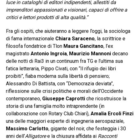
luce in cataloghi di editori indipendenti, allestiti da
imprenditori appassionati e visionari, capaci di offrire a
critici e lettori prodotti di alta qualità.”
Fra gli ospiti, che aiuteranno a leggere l’oggi, la sociologa
di fama internazionale
Chiara Saraceno
, la scrittrice e
filosofa fondatrice di Tlon
Maura Gancitano
, l’ex
magistrato
Antonio Ingroia
,
Maurizio Mannoni
decano
delle notti di Rai3 in un continuum fra TG e l’ultima sua
fatica letteraria, Pippo Civati, con “Il rifugio dei libri
proibiti”, fiaba moderna sulla libertà di pensiero;
Alessandro Di Battista, con “Democrazia deviata”,
riflessione sulle crisi politiche e morali dell’Occidente
contemporaneo,
Giuseppe Caprotti
che ricostruisce la
storia di una famiglia molto intraprendente (in
collaborazione con Rotary Club Chiari),
Amalia Ercoli Finzi
una delle maggiori esperte di ingegneria aerospaziale,
Massimo Carlotto
, gigante del noir, che festeggia i 30
anni dell’
Alligatore
e la chiusura affidata ai
Racconti