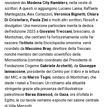
resistenti
dei
Modena City Ramblers
, nella veste di
scrittori. A questi si aggiungono Luciano Lanna, Raffaele
Mantegazza, Alex Corlazzoli,
Veronica Bignetti
,
Chiara
Di Cristofaro,
Paola Zini
e molti altri scrittori, filosofi e
divulgatori. Una menzione particolare merita la dedica
dell’edizione 2025 a
Giovanni Treccani
, bresciano, di
Montichiari, che cent’anni fa fortissimamente volle far
nascere l’
Istituto
della Enciclopedia omonima: verrà
ricordato da
Massimo Bray
, direttore della Treccani
nonché membro del comitato scientifico della
Microeditoria (comitato coordinato dal Presidente di
Fondazione Cogeme
Gabriele Archetti
), da
Giuseppe
Iannaccone
, presidente del Centro per il libro e la lettura
del MIC, e da
Marco Togni
, sindaco di Montichiari, che
diede i natali a Treccani. Un richiamo alla attualità
stringente grazie alla presenza dell’illustratrice
palestinese
Baraa Alawood,
da
Gaza
, ora sfollata in
Egitto, le cui tavole verranno esposte nel salone centrale
di Villa Mazzotti.