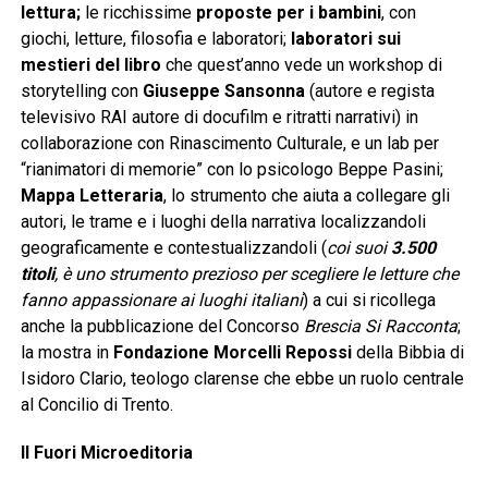
lettura;
le ricchissime
proposte per i bambini
, con
giochi, letture, filosofia e laboratori;
laboratori sui
mestieri del libro
che quest’anno vede un workshop di
storytelling con
Giuseppe Sansonna
(autore e regista
televisivo RAI autore di docufilm e ritratti narrativi) in
collaborazione con Rinascimento Culturale, e un lab per
“rianimatori di memorie” con lo psicologo Beppe Pasini;
Mappa Letteraria
, lo strumento che aiuta a collegare gli
autori, le trame e i luoghi della narrativa localizzandoli
geograficamente e contestualizzandoli (
coi suoi
3.500
titoli
, è uno strumento prezioso per scegliere le letture che
fanno appassionare ai luoghi italiani
) a cui si ricollega
anche la pubblicazione del Concorso
Brescia Si Racconta
;
la mostra in
Fondazione Morcelli Repossi
della Bibbia di
Isidoro Clario, teologo clarense che ebbe un ruolo centrale
al Concilio di Trento.
Il Fuori Microeditoria