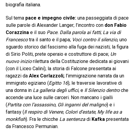
biografia italiana.
Sul tema
pace e impegno civile:
una passeggiata di pace
sulle parole di Alexander Langer; l’incontro con
don Fabio
Corazzina
e il suo
Pace. Dalla parola ai fatti
;
La via di
Francesco
tra il santo e il papa;
Voci contro il silenzio
, uno
sguardo storico dal fascismo alla fuga dei nazisti; la figura
di Sirio Politi, prete operaio e costruttore di pace;
Un
nuovo inizio
rilettura della Costituzione dedicata ai giovani
(con il Liceo Calini); la storia di Falcone presentata ai
ragazzi da
Alex Corlazzoli;
l’immigrazione narrata da un
immigrato egiziano (
Egitto 16
); le traversie lavorative di
una donna in
La galleria degli uffici
, e
Il Silenzio dentro
che
accende una luce sulle carceri. Non mancano i gialli
(
Partita con l’assassino
,
Gli inganni del maligno
) e i
fantasy (
Il respiro di Venere, Colori d’estate, My life as a
monkfish
). Fra le chicche
La sentenza
di
Kafka
presentata
da Francesco Permunian.