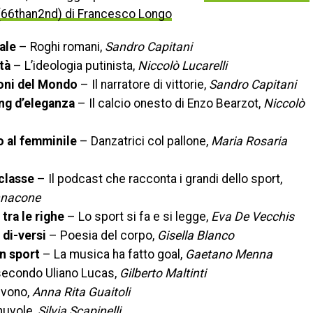
(66than2nd) di Francesco Longo
ale
– Roghi romani,
Sandro Capitani
tà
– L’ideologia putinista,
Niccolò Lucarelli
oni del Mondo
– Il narratore di vittorie,
Sandro Capitani
ing d’eleganza
– Il calcio onesto di Enzo Bearzot,
Niccolò
o al femminile
– Danzatrici col pallone,
Maria Rosaria
classe
– Il podcast che racconta i grandi dello sport,
nnacone
 tra le righe
– Lo sport si fa e si legge,
Eva De Vecchis
 di-versi
– Poesia del corpo,
Gisella Blanco
n sport
– La musica ha fatto goal,
Gaetano Menna
i secondo Uliano Lucas,
Gilberto Maltinti
rivono,
Anna Rita Guaitoli
nuvole,
Silvia Scapinelli