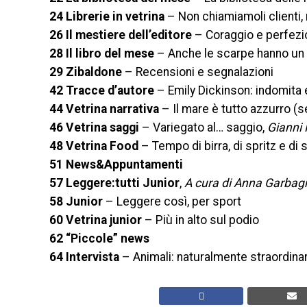
24 Librerie in vetrina
– Non chiamiamoli clienti, 
26 Il mestiere dell’editore
– Coraggio e perfezi
28 Il libro del mese
– Anche le scarpe hanno un
29 Zibaldone
– Recensioni e segnalazioni
42 Tracce d’autore
– Emily Dickinson: indomita 
44 Vetrina narrativa
– Il mare è tutto azzurro (se
46 Vetrina saggi
– Variegato al… saggio,
Gianni 
48 Vetrina Food
– Tempo di birra, di spritz e di 
51 News&Appuntamenti
57 Leggere:tutti Junior
,
A cura di Anna Garbag
58 Junior
– Leggere così, per sport
60 Vetrina junior
– Più in alto sul podio
62 “Piccole” news
64 Intervista
– Animali: naturalmente straordinar