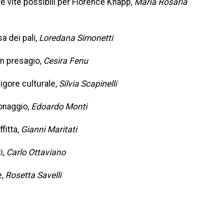
re vite possibili per Florence Knapp,
Maria Rosaria
a dei pali,
Loredana Simonetti
un presagio,
Cesira Fenu
igore culturale,
Silvia Scapinelli
onaggio,
Edoardo Monti
fitta,
Gianni Maritati
i,
Carlo Ottaviano
e,
Rosetta Savelli