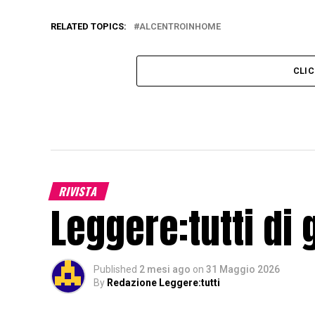
RELATED TOPICS:
ALCENTROINHOME
CLI
RIVISTA
Leggere:tutti di 
Published
2 mesi ago
on
31 Maggio 2026
By
Redazione Leggere:tutti