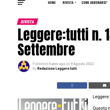
HOME
RIVISTA
COME ABBONARSI*
RIVISTA
Leggere:tutti n. 
Settembre
Published
4 anni ago
on
9 Agosto 2022
By
Redazione Leggere:tutti
Leggere:
Questo m