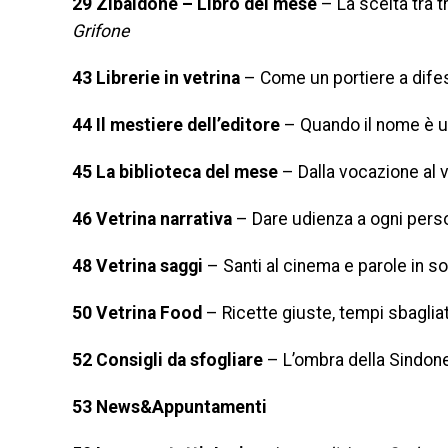
29 Zibaldone – Libro del mese
– La scelta tra t
Grifone
43 Librerie in vetrina
– Come un portiere a difes
44 Il mestiere dell’editore
– Quando il nome è 
45 La biblioteca del mese
– Dalla vocazione al v
46 Vetrina narrativa
– Dare udienza a ogni pers
48 Vetrina saggi
– Santi al cinema e parole in sof
50 Vetrina Food
– Ricette giuste, tempi sbagliat
52 Consigli da sfogliare
– L’ombra della Sindon
53 News&Appuntamenti