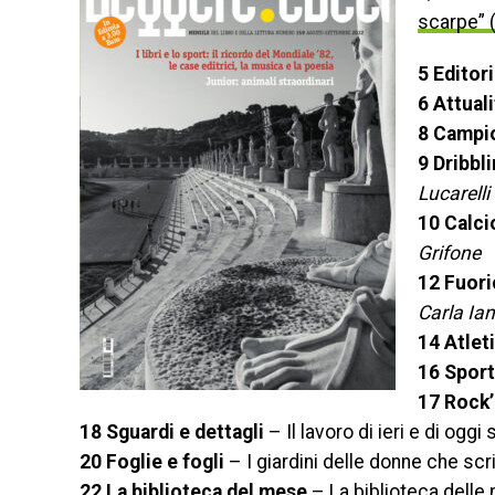
scarpe” 
5 Editori
6 Attuali
8 Campi
9 Dribbl
Lucarelli
10 Calci
Grifone
12 Fuori
Carla Ia
14 Atleti
16 Sport
17 Rock’
18 Sguardi e dettagli
– Il lavoro di ieri e di ogg
20 Foglie e fogli
– I giardini delle donne che sc
22 La biblioteca del mese
– La biblioteca delle 