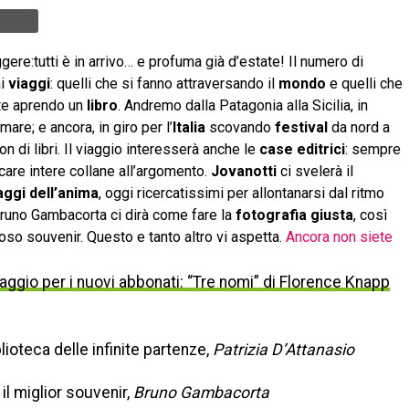
ere:tutti è in arrivo… e profuma già d’estate! Il numero di
ai
viaggi
: quelli che si fanno attraversando il
mondo
e quelli che
te aprendo un
libro
. Andremo dalla Patagonia alla Sicilia, in
 mare; e ancora, in giro per l’
Italia
scovando
festival
da nord a
on di libri. Il viaggio interesserà anche le
case editrici
: sempre
are intere collane all’argomento.
Jovanotti
ci svelerà il
aggi dell’anima
, oggi ricercatissimi per allontanarsi dal ritmo
 Bruno Gambacorta ci dirà come fare la
fotografia giusta
, così
ioso souvenir. Questo e tanto altro vi aspetta.
Ancora non siete
ggio per i nuovi abbonati: “Tre nomi” di Florence Knapp
lioteca delle infinite partenze,
Patrizia D’Attanasio
il miglior souvenir,
Bruno Gambacorta