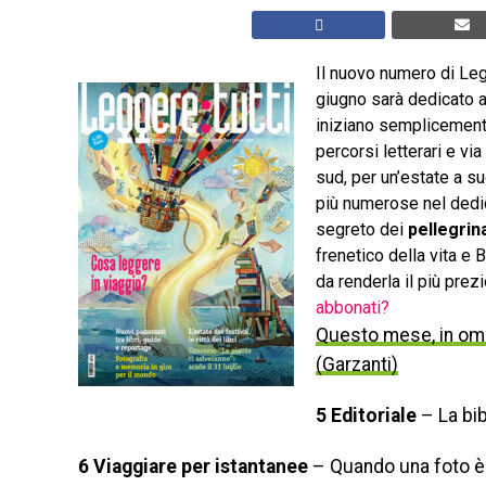
Il nuovo numero di Legg
giugno sarà dedicato 
iniziano semplicemen
percorsi letterari e via
sud, per un’estate a su
più numerose nel dedic
segreto dei
pellegrin
frenetico della vita e
da renderla il più prez
abbonati?
Questo mese, in oma
(Garzanti)
5 Editoriale
– La bib
6 Viaggiare per istantanee
– Quando una foto è 