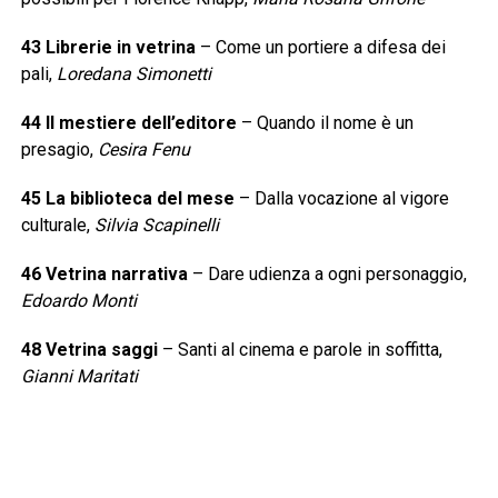
43 Librerie in vetrina
– Come un portiere a difesa dei
pali,
Loredana Simonetti
44 Il mestiere dell’editore
– Quando il nome è un
presagio,
Cesira Fenu
45 La biblioteca del mese
– Dalla vocazione al vigore
culturale,
Silvia Scapinelli
46 Vetrina narrativa
– Dare udienza a ogni personaggio,
Edoardo Monti
48 Vetrina saggi
– Santi al cinema e parole in soffitta,
Gianni Maritati
50 Vetrina Food
– Ricette giuste, tempi sbagliati,
Carlo
Ottaviano