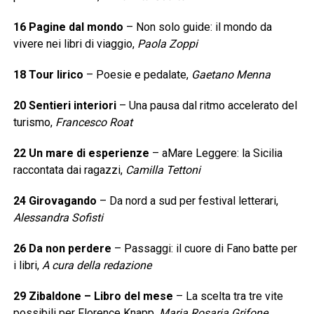
16 Pagine dal mondo
– Non solo guide: il mondo da
vivere nei libri di viaggio,
Paola Zoppi
18 Tour lirico
– Poesie e pedalate,
Gaetano Menna
20 Sentieri interiori
– Una pausa dal ritmo accelerato del
turismo,
Francesco Roat
22 Un mare di esperienze
– aMare Leggere: la Sicilia
raccontata dai ragazzi,
Camilla Tettoni
24 Girovagando
– Da nord a sud per festival letterari,
Alessandra Sofisti
26 Da non perdere
– Passaggi: il cuore di Fano batte per
i libri,
A cura della redazione
29 Zibaldone – Libro del mese
– La scelta tra tre vite
possibili per Florence Knapp,
Maria Rosaria Grifone