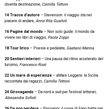
diventa destinazione,
Camilla Tettoni
14 Tracce d’autore
– Stevenson: il viaggio sta nel
piacere di andare,
Anna Rita Guaitoli
16 Pagine dal mondo
– Non solo guide: il mondo da
vivere nei libri di viaggio,
Paola Zoppi
18 Tour lirico
– Poesie e pedalate,
Gaetano Menna
20 Sentieri interiori
– Una pausa dal ritmo accelerato del
turismo,
Francesco Roat
22 Un mare di esperienze
– aMare Leggere: la Sicilia
raccontata dai ragazzi,
Camilla Tettoni
24 Girovagando
– Da nord a sud per festival letterari,
Alessandra Sofisti
26 Da non perdere
– Passaggi: il cuore di Fano batte per