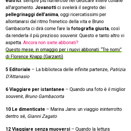
editrici
: sempre più numerose nel dedicare intere collane
all’argomento.
Jovanotti
ci svelerà il segreto dei
pellegrinaggi dell’anima
, oggi ricercatissimi per
allontanarsi dal ritmo frenetico della vita e Bruno
Gambacorta ci dirà come fare la
fotografia giusta
, così
da renderla il più prezioso souvenir. Questo e tanto altro vi
aspetta.
Ancora non siete abbonati?
Questo mese, in omaggio per i nuovi abbonati: “Tre nomi”
di Florence Knapp (Garzanti)
5 Editoriale
– La biblioteca delle infinite partenze,
Patrizia
D’Attanasio
6 Viaggiare per istantanee
– Quando una foto è il miglior
souvenir,
Bruno Gambacorta
10 Le dimenticate
– Marina Jarre: un viaggio ininterrotto
dentro sé,
Gianni Zagato
12 Viaggiare senza muoversi
– Quando la lettura