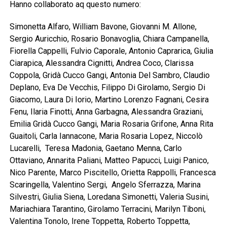
Hanno collaborato aq questo numero:
Simonetta Alfaro, William Bavone, Giovanni M. Allone,
Sergio Auricchio, Rosario Bonavoglia, Chiara Campanella,
Fiorella Cappelli, Fulvio Caporale, Antonio Caprarica, Giulia
Ciarapica, Alessandra Cignitti, Andrea Coco, Clarissa
Coppola, Gridà Cucco Gangi, Antonia Del Sambro, Claudio
Deplano, Eva De Vecchis, Filippo Di Girolamo, Sergio Di
Giacomo, Laura Di Iorio, Martino Lorenzo Fagnani, Cesira
Fenu, Ilaria Finotti, Anna Garbagna, Alessandra Graziani,
Emilia Gridà Cucco Gangi, Maria Rosaria Grifone, Anna Rita
Guaitoli, Carla Iannacone, Maria Rosaria Lopez, Niccolò
Lucarelli, Teresa Madonia, Gaetano Menna, Carlo
Ottaviano, Annarita Paliani, Matteo Papucci, Luigi Panico,
Nico Parente, Marco Piscitello, Orietta Rappolli, Francesca
Scaringella, Valentino Sergi, Angelo Sferrazza, Marina
Silvestri, Giulia Siena, Loredana Simonetti, Valeria Susini,
Mariachiara Tarantino, Girolamo Terracini, Marilyn Tiboni,
Valentina Tonolo, Irene Toppetta, Roberto Toppetta,