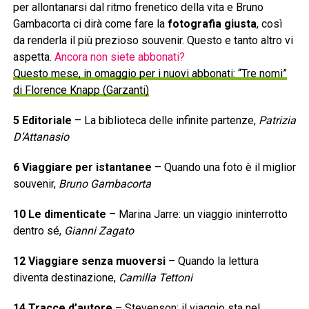
per allontanarsi dal ritmo frenetico della vita e Bruno
Gambacorta ci dirà come fare la
fotografia giusta
, così
da renderla il più prezioso souvenir. Questo e tanto altro vi
aspetta.
Ancora non siete abbonati?
Questo mese, in omaggio per i nuovi abbonati: “Tre nomi”
di Florence Knapp (Garzanti)
5 Editoriale
– La biblioteca delle infinite partenze,
Patrizia
D’Attanasio
6 Viaggiare per istantanee
– Quando una foto è il miglior
souvenir,
Bruno Gambacorta
10 Le dimenticate
– Marina Jarre: un viaggio ininterrotto
dentro sé,
Gianni Zagato
12 Viaggiare senza muoversi
– Quando la lettura
diventa destinazione,
Camilla Tettoni
14 Tracce d’autore
– Stevenson: il viaggio sta nel