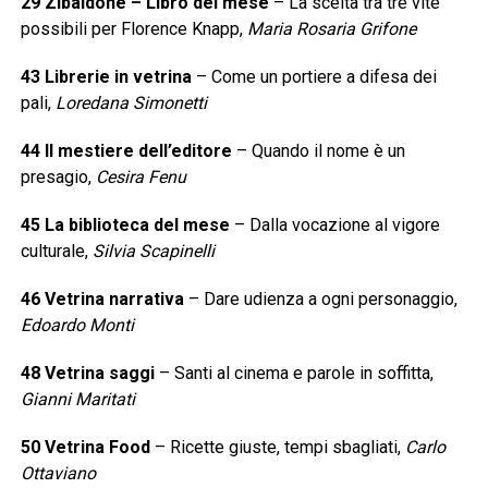
29 Zibaldone – Libro del mese
– La scelta tra tre vite
possibili per Florence Knapp,
Maria Rosaria Grifone
43 Librerie in vetrina
– Come un portiere a difesa dei
pali,
Loredana Simonetti
44 Il mestiere dell’editore
– Quando il nome è un
presagio,
Cesira Fenu
45 La biblioteca del mese
– Dalla vocazione al vigore
culturale,
Silvia Scapinelli
46 Vetrina narrativa
– Dare udienza a ogni personaggio,
Edoardo Monti
48 Vetrina saggi
– Santi al cinema e parole in soffitta,
Gianni Maritati
50 Vetrina Food
– Ricette giuste, tempi sbagliati,
Carlo
Ottaviano