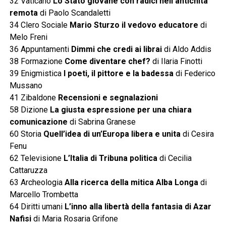
32 Vaticano
Lo Stato giovane con radici nell’antichità
remota
di Paolo Scandaletti
34 Clero Sociale
Mario Sturzo il vedovo educatore
di
Melo Freni
36 Appuntamenti
Dimmi che credi ai librai
di Aldo Addis
38 Formazione
Come diventare chef?
di Ilaria Finotti
39 Enigmistica
I poeti, il pittore e la badessa
di Federico
Mussano
41 Zibaldone
Recensioni e segnalazioni
58 Dizione
La giusta espressione per una chiara
comunicazione
di Sabrina Granese
60 Storia
Quell’idea di un’Europa libera e unita
di Cesira
Fenu
62 Televisione
L’Italia di Tribuna politica
di Cecilia
Cattaruzza
63 Archeologia
Alla ricerca della mitica Alba Longa
di
Marcello Trombetta
64 Diritti umani
L’inno alla libertà della fantasia di Azar
Nafisi
di Maria Rosaria Grifone