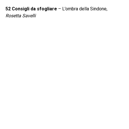
52 Consigli da sfogliare
– L’ombra della Sindone,
Rosetta Savelli
53 News&Appuntamenti
59 Leggere:tutti Junior
,
A cura di Anna Garbagna
60 Junior
– Cruciverba e rebus: ogni scusa è buona per
allenare la mente,
Anna Garbagna
62 Piccole grandi interviste
– Bullismo: l’importanza di
parlarne sempre,
Anna Garbagna
63 Anniversari
– Gribaudo taglia il traguardo dei 50 anni,
Anna Garbagna
64 Piccole grandi news