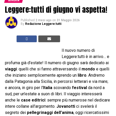
Leggere:tutti di giugno vi aspetta!
Published
2 mesi ago
on
31 Maggio 2026
By
Redazione Leggere:tutti
Il nuovo numero di
Leggere:tutti è in arrivo… e
profuma già d’estate! Il numero di giugno sarà dedicato ai
viaggi
: quelli che si fanno attraversando il
mondo
e quelli
che iniziano semplicemente aprendo un
libro
. Andremo
dalla Patagonia alla Sicilia, in percorsi letterari e via mare;
e ancora, in giro per l’
Italia
scovando
festival
da nord a
sud, per un’estate a suon di libri. Il viaggio interesserà
anche le
case editrici
: sempre più numerose nel dedicare
intere collane all’argomento.
Jovanotti
ci svelerà il
segreto dei
pellegrinaggi dell’anima
, oggi ricercatissimi