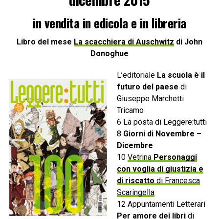
in vendita in edicola e in libreria
Libro del mese
La scacchiera di Auschwitz
di John
Donoghue
L’editoriale
La scuola è il
futuro del paese
di
Giuseppe Marchetti
Tricamo
6 La posta di Leggere:tutti
8
Giorni di Novembre –
Dicembre
10
Vetrina
Personaggi
con voglia di giustizia e
di riscatto
di Francesca
Scaringella
12 Appuntamenti Letterari
Per amore dei libri
di