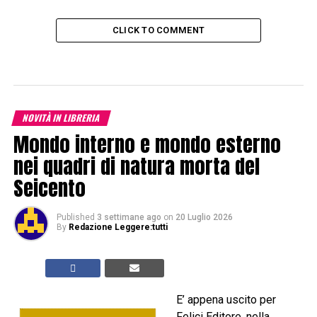
CLICK TO COMMENT
NOVITÀ IN LIBRERIA
Mondo interno e mondo esterno
nei quadri di natura morta del
Seicento
Published
3 settimane ago
on
20 Luglio 2026
By
Redazione Leggere:tutti
E’ appena uscito per
Felici Editore, nella