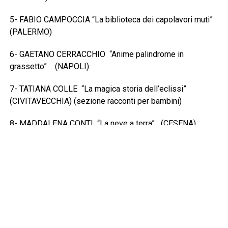
5- FABIO CAMPOCCIA “La biblioteca dei capolavori muti”
(PALERMO)
6- GAETANO CERRACCHIO “Anime palindrome in
grassetto” (NAPOLI)
7- TATIANA COLLE “La magica storia dell’eclissi”
(CIVITAVECCHIA) (sezione racconti per bambini)
8- MADDALENA CONTI “La neve a terra” (CESENA)
9-PATRIZIA DI FORTE “Pomodori verdi” (CHIAVARI)
10- SIMONE DI GIOVANNI “Il tempo non impara mai”
(FOSSOMBRONE – PESARO/URBINO)
11- ALESSANDRA GAGLIARDI “Un’avventura andata
altrove” (FIRENZE)