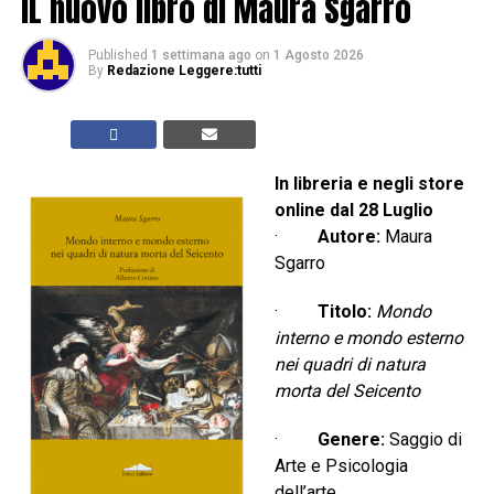
IL nuovo libro di Maura Sgarro
Published
1 settimana ago
on
1 Agosto 2026
By
Redazione Leggere:tutti
In libreria e negli store
online dal 28 Luglio
·
Autore:
Maura
Sgarro
·
Titolo:
Mondo
interno e mondo esterno
nei quadri di natura
morta del Seicento
·
Genere:
Saggio di
Arte e Psicologia
dell’arte