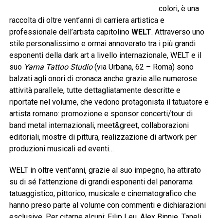
colori, è una
raccolta di oltre vent’anni di carriera artistica e
professionale dell’artista capitolino
WELT
. Attraverso uno
stile personalissimo e ormai annoverato tra i più grandi
esponenti della dark art a livello internazionale, WELT e il
suo
Yama Tattoo Studio
(via Urbana, 62 – Roma) sono
balzati agli onori di cronaca anche grazie alle numerose
attività parallele, tutte dettagliatamente descritte e
riportate nel volume, che vedono protagonista il tatuatore e
artista romano: promozione e sponsor concerti/tour di
band metal internazionali, meet&greet, collaborazioni
editoriali, mostre di pittura, realizzazione di artwork per
produzioni musicali ed eventi…
WELT in oltre vent’anni, grazie al suo impegno, ha attirato
su di sé l’attenzione di grandi esponenti del panorama
tatuaggistico, pittorico, musicale e cinematografico che
hanno preso parte al volume con commenti e dichiarazioni
esclusive. Per citarne alcuni: Filip Leu, Alex Binnie, Taneli