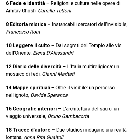
6
Fede e identità
–
Religioni e culture nelle opere di
Amitav Ghosh,
Camilla Tettoni
8
Editoria mistica
–
Instancabili cercatori dell’invisibile,
Francesco Roat
10
Leggere il culto
–
Dai segreti del Tempio alle vie
dell’Oriente,
Elena D’Alessandri
12
Diario delle diversità
–
L’Italia multireligiosa: un
mosaico di fedi,
Gianni Maritati
14
Mappe spirituali
–
Oltre il visibile: un percorso
nell’ignoto,
Davide Speranza
16
Geografie interiori
–
L’architettura del sacro: un
viaggio universale,
Bruno Gambacorta
18
Tracce d’autore
–
Due studiosi indagano una realtà
lontana,
Anna Rita Guaitoli