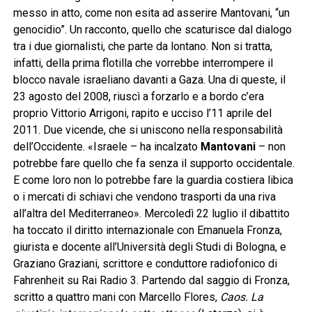
messo in atto, come non esita ad asserire Mantovani, “un
genocidio”. Un racconto, quello che scaturisce dal dialogo
tra i due giornalisti, che parte da lontano. Non si tratta,
infatti, della prima flotilla che vorrebbe interrompere il
blocco navale israeliano davanti a Gaza. Una di queste, il
23 agosto del 2008, riuscì a forzarlo e a bordo c’era
proprio Vittorio Arrigoni, rapito e ucciso l’11 aprile del
2011. Due vicende, che si uniscono nella responsabilità
dell’Occidente. «Israele – ha incalzato
Mantovani
– non
potrebbe fare quello che fa senza il supporto occidentale.
E come loro non lo potrebbe fare la guardia costiera libica
o i mercati di schiavi che vendono trasporti da una riva
all’altra del Mediterraneo». Mercoledì 22 luglio il dibattito
ha toccato il diritto internazionale con Emanuela Fronza,
giurista e docente all’Università degli Studi di Bologna, e
Graziano Graziani, scrittore e conduttore radiofonico di
Fahrenheit su Rai Radio 3. Partendo dal saggio di Fronza,
scritto a quattro mani con Marcello Flores,
Caos. La