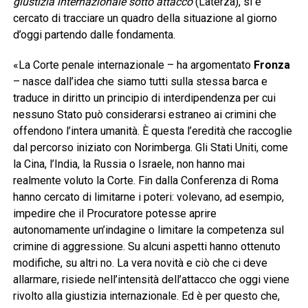
giustizia internazionale sotto attacco
(Laterza), si è
cercato di tracciare un quadro della situazione al giorno
d’oggi partendo dalle fondamenta.
«La Corte penale internazionale – ha argomentato
Fronza
– nasce dall’idea che siamo tutti sulla stessa barca e
traduce in diritto un principio di interdipendenza per cui
nessuno Stato può considerarsi estraneo ai crimini che
offendono l’intera umanità. È questa l’eredità che raccoglie
dal percorso iniziato con Norimberga. Gli Stati Uniti, come
la Cina, l’India, la Russia o Israele, non hanno mai
realmente voluto la Corte. Fin dalla Conferenza di Roma
hanno cercato di limitarne i poteri: volevano, ad esempio,
impedire che il Procuratore potesse aprire
autonomamente un’indagine o limitare la competenza sul
crimine di aggressione. Su alcuni aspetti hanno ottenuto
modifiche, su altri no. La vera novità e ciò che ci deve
allarmare, risiede nell’intensità dell’attacco che oggi viene
rivolto alla giustizia internazionale. Ed è per questo che,