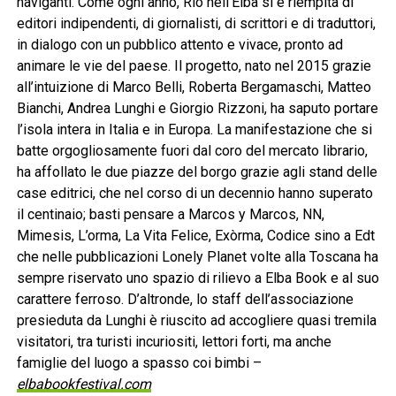
naviganti. Come ogni anno, Rio nell’Elba si è riempita di
editori indipendenti, di giornalisti, di scrittori e di traduttori,
in dialogo con un pubblico attento e vivace, pronto ad
animare le vie del paese. Il progetto, nato nel 2015 grazie
all’intuizione di Marco Belli, Roberta Bergamaschi, Matteo
Bianchi, Andrea Lunghi e Giorgio Rizzoni, ha saputo portare
l’isola intera in Italia e in Europa. La manifestazione che si
batte orgogliosamente fuori dal coro del mercato librario,
ha affollato le due piazze del borgo grazie agli stand delle
case editrici, che nel corso di un decennio hanno superato
il centinaio; basti pensare a Marcos y Marcos, NN,
Mimesis, L’orma, La Vita Felice, Exòrma, Codice sino a Edt
che nelle pubblicazioni Lonely Planet volte alla Toscana ha
sempre riservato uno spazio di rilievo a Elba Book e al suo
carattere ferroso. D’altronde, lo staff dell’associazione
presieduta da Lunghi è riuscito ad accogliere quasi tremila
visitatori, tra turisti incuriositi, lettori forti, ma anche
famiglie del luogo a spasso coi bimbi –
elbabookfestival.com