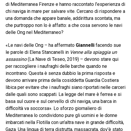
di Mediterranea Firenze e hanno raccontato l’esperienza di
chi naviga in mare per salvare vite. Cercano di rispondere a
una domanda che appare banale, addirittura scontata, ma
che purtroppo non lo è affatto: a che cosa servono le navi
delle Ong nel Mediterraneo?
«Le navi delle Ong – ha affermato
Giannelli
facendo sue
le parole di Elena Stancanelli in
Venne alla spiaggia un
assassino
(La Nave di Teseo, 2019) – devono stare qui
per raccogliere i naufraghi delle barche quando ne
incontrano. Questa è senza dubbio la prima risposta e
devono arrivare prima della cosiddetta Guardia Costiera
libica per evitare che i naufraghi siano riportati nelle carceri
dalle quali sono scappati. La legge del mare è ferrea e si
basa sul cuore e sul cervello di chi naviga, una barca in
difficoltà va soccorsa». Lo sforzo giornaliero di
Mediterranea lo condividono pure gli uomini e le donne
imbarcati nella Flotilla con un’altra nave in grande difficoltà,
Gaza. Una lingua di terra distrutta, massacrata, dov’è stato