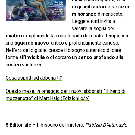
di
grandi autori
e storie di
minoranze
dimenticate,
Leggere:tutti invita a
varcare la soglia del
mistero
, esplorando la complessità del nostro tempo con
uno
sguardo nuovo
, critico e profondamente curioso.
Nell’era del digitale, cresce il bisogno autentico di dare
forma all’
invisibile
e di cercare un
senso profondo
alla
nostra esistenza.
Cosa aspetti ad abbonarti?
Questo mese, in omaggio per i nuovi abbonati: “Il treno di
mezzanotte” di Matt Haig (Edizioni e/o)
5
Editoriale
–
Il bisogno del mistero,
Patrizia D’Attanasio