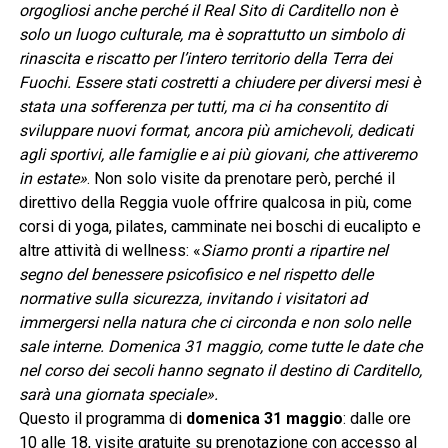
orgogliosi anche perché il Real Sito di Carditello non è
solo un luogo culturale, ma è soprattutto un simbolo di
rinascita e riscatto per l’intero territorio della Terra dei
Fuochi. Essere stati costretti a chiudere per diversi mesi è
stata una sofferenza per tutti, ma ci ha consentito di
sviluppare nuovi format, ancora più amichevoli, dedicati
agli sportivi, alle famiglie e ai più giovani, che attiveremo
in estate»
. Non solo visite da prenotare però, perché il
direttivo della Reggia vuole offrire qualcosa in più, come
corsi di yoga, pilates, camminate nei boschi di eucalipto e
altre attività di wellness: «
Siamo pronti a ripartire nel
segno del benessere psicofisico e nel rispetto delle
normative sulla sicurezza, invitando i visitatori ad
immergersi nella natura che ci circonda e non solo nelle
sale interne. Domenica 31 maggio, come tutte le date che
nel corso dei secoli hanno segnato il destino di Carditello,
sarà una giornata speciale».
Questo il programma di
domenica 31 maggio
: dalle ore
10 alle 18, visite gratuite su prenotazione con accesso al