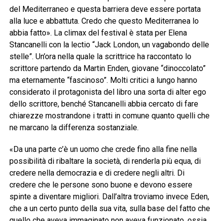
del Mediterraneo e questa barriera deve essere portata
alla luce e abbattuta. Credo che questo Mediterranea lo
abbia fatto». La climax del festival è stata per Elena
Stancanelli con la lectio “Jack London, un vagabondo delle
stelle”. Un’ora nella quale la scrittrice ha raccontato lo
scrittore partendo da Martin Enden, giovane “dinoccolato”
ma eternamente “fascinoso”. Molti critici a lungo hanno
considerato il protagonista del libro una sorta di alter ego
dello scrittore, benché Stancanelli abbia cercato di fare
chiarezze mostrandone i tratti in comune quanto quelli che
ne marcano la differenza sostanziale.
«Da una parte c’è un uomo che crede fino alla fine nella
possibilità di ribaltare la società, di renderla più equa, di
credere nella democrazia e di credere negli altri. Di
credere che le persone sono buone e devono essere
spinte a diventare migliori. Dall’altra troviamo invece Eden,
che a un certo punto della sua vita, sulla base del fatto che
quello che aveva immaginato non aveva funzionato, ossia