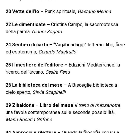
20
Vette dell’io
–
Punk spirituale,
Gaetano Menna
22
Le dimenticate
–
Cristina Campo, la sacerdotessa
della parola,
Gianni Zagato
24
Sentieri di carta
–
“Vagabondaggi” letterari: libri, fiere
ed esoterismo,
Gerardo Mastrullo
25
Il mestiere dell’editore
–
Edizioni Mediterranee: la
ricerca dell’arcano,
Cesira Fenu
26
La biblioteca del mese
–
A Bisceglie biblioteca a
cielo aperto,
Silvia Scapinelli
29
Zibaldone – Libro del mese
Il treno di mezzanotte
,
una favola contemporanea sulle seconde possibilità,
Maria Rosaria Grifone
44
Approcci e riletture
–
Quando la filosofia impara a