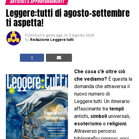
ARTICOLI & APPROFONDIMENTI
Leggere:tutti di agosto-settembre
ti aspetta!
Published
6 giorni ago
on
3 Agosto 2026
By
Redazione Leggere:tutti
Che cosa c’è oltre ciò
che vediamo?
È questa la
domanda che attraversa il
nuovo numero di
Leggere:tutti. Un itinerario
affascinante tra
templi
antichi,
simboli
universali,
esoterismo
e
religioni
.
Attraverso percorsi
bibliografici rigorosi, voci