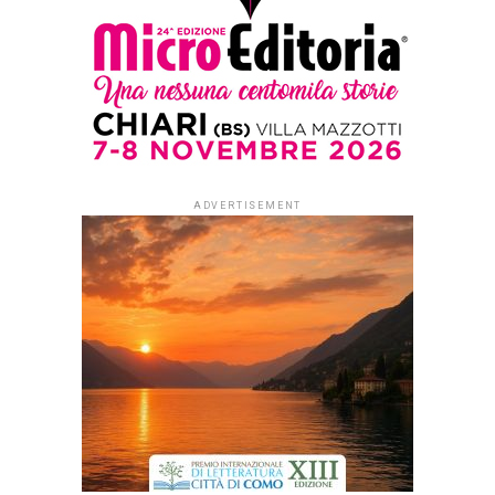
Published
3 giorni ago
on
3 Agosto 2026
By
Redazione Leggere:tutti
di Elena D’Alessandri
Per generazioni di italiani
Cino Tortorella è stato
Mago Zurlì, un’icona felice
della prima televisione
custodita nella memoria
collettiva, tra calzamaglie
lucide, brillantini e lo
Zecchino d’Oro dei primi
anni. Per suo figlio Guido
era semplicemente un
padre, da condividere con
milioni di bambini a bocca