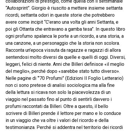
collaborazioni di prestigio, come quella con il settimanale
“Autosprint”. Giorgio è riuscito a mettere insieme settanta
ricordi, settanta odori in queste storie che potrebbero
avere come incipit “C’erano una volta gli anni Settanta, e
poi gli Ottanta che entravano a gamba tesa”. In questo libro
ogni profumo spalanca le porte a un ricordo, a una storia, a
una canzone, a un personaggio che la storia non scolora.
Racconta un’epoca vissuta da ragazze e ragazzi di allora
sentendosi molto diversi da quelle e quelli di oggi. Diversi,
leggeri, felici di niente. Anni che Billeri definisce «il meglio
del meglio», perché dopo «sarebbe stato tutto diverso».
Nelle pagine di “’70 Profumi” (Edizioni Il Foglio Letterario)
non ci sono pretese di analisi sociologica ma alla fine
della lettura si ricava non solo la piacevolezza di un
viaggio nel passato fino al punto di sentirli davvero i
profumi raccontati da Billeri. Oltre a questo, il bello
scrivere di Billeri prende il lettore per mano e lo conduce
in un viaggio che va oltre i valori del ricordo e della
testimonianza. Perché si addentra nel territorio dei ricordi