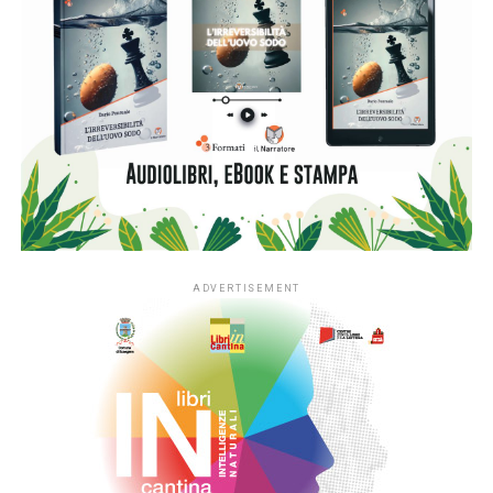
riascoltare quella voce e ritrovare quelle movenze è una
tentazione a cui è impossibile opporre una logica ferrea.
Ma il sogno di averlo di nuovo accanto si scontra subito
con una realtà soffocante. Il Cino “ricostruito” vive
rinchiuso nei laboratori dell’azienda, protetto e monitorato
come un prototipo da laboratorio: un’esistenza in gabbia
che l’androide stesso sembra patire. La tecnologia gli ha
ridato la parola e il corpo, ma lo ha privato della sola cosa
che rendeva vera la sua prima vita: la libertà di stare al
mondo. È qui che il romanzo scarta dalla fantascienza per
diventare un road movie intimo e surreale. Diego non ci sta
a vederlo prigioniero: decide di far evadere il padre
artificiale, mettendosi in viaggio con lui per strappare al
tempo un’ultima, imprevedibile occasione di confronto.
L’autore usa l’espediente dell’intelligenza artificiale come
una lente d’ingrandimento sui diari e sulla vita vera del
padre. Non c’è nulla di freddo o di tecnologico nel modo in
cui racconta questa fuga: c’è invece la fame di un figlio che
vuole scoprire l’uomo dietro il personaggio, l’ansia di dirsi