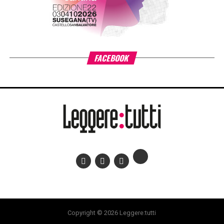
le cose ultime e la scoperta amara che nemmeno la
macchina più sofisticata del mondo può risparmiarci il
lavoro sporco di elaborare un lutto.
La forza del romanzo sta tutta in questo corto circuito tra
finzione e verità. Tra le pagine si avverte un bisogno
catartico, quasi fisico, di fare i conti con la perdita.
Artificiale funziona perché non cerca di consolarci con un
lieto fine, ma ci mette di fronte a una certezza spietata e
bellissima: le macchine possono scimmiottare i gesti e la
voce di chi abbiamo perso, ma la magia di un legame —
quella vera — resta un fatto irripetibile, consegnato
interamente a chi resta.
RELATED TOPICS: