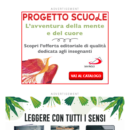
aperta davanti allo schermo. Quando una figura così
ingombrante se ne va, per chi resta il lutto è un’eredità
intima fatta di conti sospesi, ricordi nitidi e parole mai
dette che nessuna nostalgia pubblica potrà mai saldare.
Artificiale edito da Baldini+Castoldi nella collana I Lemuri
(204pp., 19 Euro) nasce da uno spunto quasi spiazzante:
un giorno Guido chiede a ChatGPT di imitare suo padre e di
parlargli come farebbe lui. Il risultato, ovviamente, è un
disastro freddo e impersonale. Da quell’esperimento
imperfetto, però, si accende la scintilla narrativa: e se
invece la tecnologia fosse davvero in grado di farlo? Nel
romanzo, ambientato nel 2028, a undici anni dalla
scomparsa di Cino, la risposta la dà la Vitali Future,
un’azienda che inserisce un’AI evoluta dentro un corpo
antropomorfo perfetto, un ‘fenice’. Il prototipo di punta è
proprio Tortorella. Per Diego, il protagonista quasi
cinquantenne che cerca di restare a galla tra un matrimonio
finito e due figlie adolescenti, rivedere quel viso,