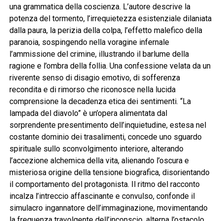
una grammatica della coscienza. L’autore descrive la
potenza del tormento, l’irrequietezza esistenziale dilaniata
dalla paura, la perizia della colpa, l’effetto malefico della
paranoia, sospingendo nella voragine infernale
l’ammissione del crimine, illustrando il barlume della
ragione e l’ombra della follia. Una confessione velata da un
riverente senso di disagio emotivo, di sofferenza
recondita e di rimorso che riconosce nella lucida
comprensione la decadenza etica dei sentimenti. “La
lampada del diavolo” è un’opera alimentata dal
sorprendente presentimento dell’inquietudine, estesa nel
costante dominio dei trasalimenti, concede uno sguardo
spirituale sullo sconvolgimento interiore, alterando
l’accezione alchemica della vita, alienando l’oscura e
misteriosa origine della tensione biografica, disorientando
il comportamento del protagonista. Il ritmo del racconto
incalza l’intreccio affascinante e convulso, confonde il
simulacro ingannatore dell’immaginazione, movimentando
la frequenza travolgente dell’inconscio, alterna l’ostacolo