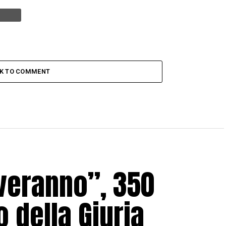
CK TO COMMENT
lveranno”, 350
o della Giuria