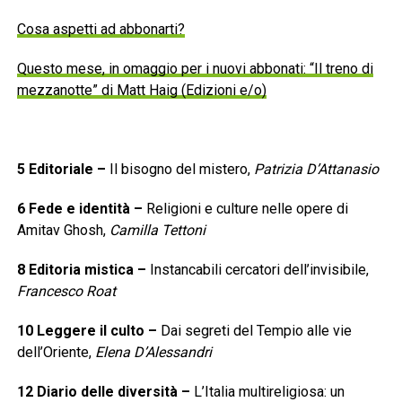
Cosa aspetti ad abbonarti?
Questo mese, in omaggio per i nuovi abbonati: “Il treno di
mezzanotte” di Matt Haig (Edizioni e/o)
5
Editoriale
–
Il bisogno del mistero,
Patrizia D’Attanasio
6
Fede e identità
–
Religioni e culture nelle opere di
Amitav Ghosh,
Camilla Tettoni
8
Editoria mistica
–
Instancabili cercatori dell’invisibile,
Francesco Roat
10
Leggere il culto
–
Dai segreti del Tempio alle vie
dell’Oriente,
Elena D’Alessandri
12
Diario delle diversità
–
L’Italia multireligiosa: un