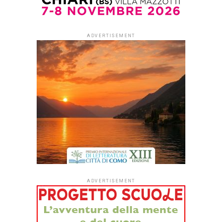
Published
1 settimana ago
on
29 Luglio 2026
By
Redazione Leggere:tutti
Dopo quattro anni di sperimentazione,
#ioleggoperché