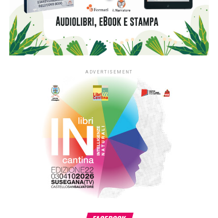
sperimentale dedicato ai nidi realizzato in Lombardia e
nelle province di Novara e Verbano-Cusio-Ossola,
territorio di riferimento della Fondazione. In quattro anni la
sperimentazione ha coinvolto fino a 350 asili nido situati
nei contesti più fragili di queste aree, contribuendo ad
arricchirne le biblioteche e a consolidare la presenza dei
libri nella quotidianità educativa. L’estensione del progetto
si inserisce nella cornice della sfida di mandato Anita –
L’infanzia prima di Fondazione Cariplo, che sostiene il
benessere dei bambini e delle bambine tra 0 e 6 anni, con
particolare attenzione alle situazioni di povertà e fragilità
sociale ed economica, promuovendo percorsi di crescita
individuale e lo sviluppo delle comunità educanti.
«L’estensione di #ioleggoperché a tutti gli asili nido
italiani è il risultato di un percorso costruito insieme ad AIE
– ha detto
Giovanni Azzone, presidente Fondazione