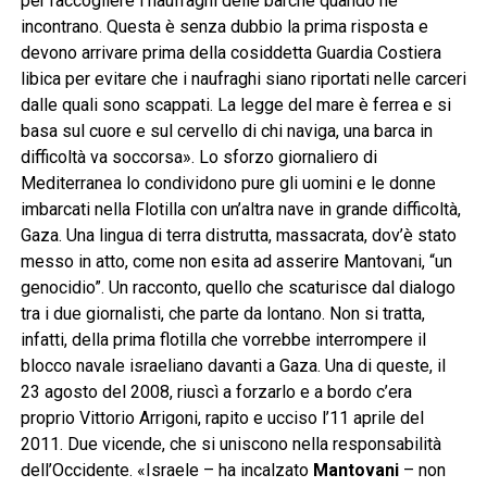
per raccogliere i naufraghi delle barche quando ne
incontrano. Questa è senza dubbio la prima risposta e
devono arrivare prima della cosiddetta Guardia Costiera
libica per evitare che i naufraghi siano riportati nelle carceri
dalle quali sono scappati. La legge del mare è ferrea e si
basa sul cuore e sul cervello di chi naviga, una barca in
difficoltà va soccorsa». Lo sforzo giornaliero di
Mediterranea lo condividono pure gli uomini e le donne
imbarcati nella Flotilla con un’altra nave in grande difficoltà,
Gaza. Una lingua di terra distrutta, massacrata, dov’è stato
messo in atto, come non esita ad asserire Mantovani, “un
genocidio”. Un racconto, quello che scaturisce dal dialogo
tra i due giornalisti, che parte da lontano. Non si tratta,
infatti, della prima flotilla che vorrebbe interrompere il
blocco navale israeliano davanti a Gaza. Una di queste, il
23 agosto del 2008, riuscì a forzarlo e a bordo c’era
proprio Vittorio Arrigoni, rapito e ucciso l’11 aprile del
2011. Due vicende, che si uniscono nella responsabilità
dell’Occidente. «Israele – ha incalzato
Mantovani
– non