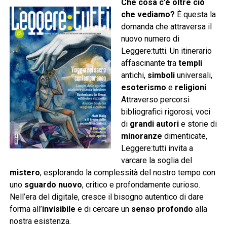
Che cosa c’è oltre ciò
che vediamo?
È questa la
domanda che attraversa il
nuovo numero di
Leggere:tutti. Un itinerario
affascinante tra
templi
antichi,
simboli
universali,
esoterismo
e
religioni
.
Attraverso percorsi
bibliografici rigorosi, voci
di
grandi autori
e storie di
minoranze
dimenticate,
Leggere:tutti invita a
varcare la soglia del
mistero
, esplorando la complessità del nostro tempo con
uno
sguardo nuovo
, critico e profondamente curioso.
Nell’era del digitale, cresce il bisogno autentico di dare
forma all’
invisibile
e di cercare un
senso profondo
alla
nostra esistenza.