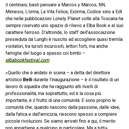
il centinaio; basti pensare a Marcos y Marcos, NN,
Mimesis, L’orma, La Vita Felice, Exòrma, Codice sino a Edt
che nelle pubblicazioni Lonely Planet volte alla Toscana ha
sempre riservato uno spazio di rilievo a Elba Book e al suo
carattere ferroso. D’altronde, lo staff dell’associazione
presieduta da Lunghi è riuscito ad accogliere quasi tremila
visitatori, tra turisti incuriositi, lettori forti, ma anche
famiglie del luogo a spasso coi bimbi –
elbabookfestival.com
«Quello che è andato in scena – a detta del direttore
artistico
Belli
durante l’inaugurazione – è il risultato di un
lavoro di squadra che ha raggiunto alti livelli di
professionalità; ma soprattutto, ed è la cosa più
importante, è il frutto di una comunità. E sono proprio le
comunità che, quando nascono dalla passione, dalle idee,
dalla fatica e dall’amicizia, riescono spesso a compiere
piccole rivoluzioni. Se siamo arrivati fino a qui, il merito
non appartiene a qualcuno in particolare. Ma a tutti».