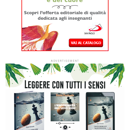
apre per la prima volta le iscrizioni a tutti gli asili nido
italiani.
Dal
1° settembre
le strutture educative per la
fascia 0-3 anni di tutto il Paese potranno aderire
all’iniziativa sociale dell’Associazione Italiana Editori (AIE)
a favore delle biblioteche scolastiche e partecipare alla
campagna nazionale di donazione di libri in programma dal
7 al 15 novembre 2026.
L’ingresso di tutti i nidi italiani segna una
nuova fase per
#ioleggoperché
che, dopo dieci anni al fianco delle
scuole, amplia il proprio raggio d’azione includendo anche i
servizi educativi per la primissima infanzia.
L’apertura nazionale è resa possibile grazie al
sostegno
di Fondazione Cariplo
, che dal 2022 ha accompagnato lo
sviluppo di #ioleggoperchéLAB-NIDI, il progetto