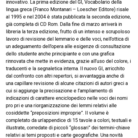
innovativo. La prima edizione del GI, Vocabolario della
lingua greca (Franco Montanari – Loescher Editore) risale
al 1995 e nel 2004 è stata pubblicata la seconda edizione,
già completa di CD Rom. Dalla fine di marzo arriverà in
libreria la terza edizione, frutto di un intenso e scrupoloso
lavoro di revisione del lemmario e delle voci, nell’ottica di
un adeguamento dell’opera alle esigenze di consultazione
dello studente anche principiante e con una grafica
rinnovata che mette in evidenza, grazie all’uso del colore, i
traducenti e la segnaletica interna. Il nuovo GI, arricchito
dal confronto con altri repertori, si avvantaggia anche di
una capillare revisione di alcune citazioni di autori greci a
cui si aggiunge la precisazione e l’ampliamento di
indicazioni di carattere enciclopedico nelle voci dei nomi
pro pri e una riorganizzazione dei lemmi relativi alle
cosiddette “preposizioni improprie”. Il volume è
completato da un’appendice di 15 tavole a colori, testuali e
illustrate, corredate di piccoli “glossari” dei termini-chiave
relativi ai temi proposti e carte geografiche. Una novità