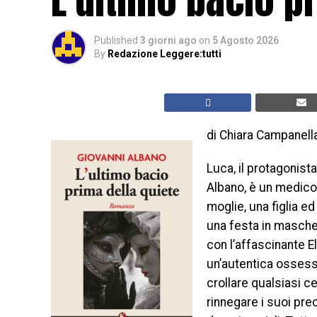
Published
3 giorni ago
on
5 Agosto 2026
By
Redazione Leggere:tutti
di Chiara Campanell
Luca, il protagonist
Albano, è un medico
moglie, una figlia ed
una festa in maschera
con l’affascinante E
un’autentica ossessio
crollare qualsiasi ce
rinnegare i suoi prec