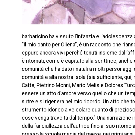
barbaricino ha vissuto l’infanzia e l’adolescenza
“Il mio canto per Oliena”, è un racconto che riann
eppure ancora vivi perché tenuti insieme dall’affet
è ritornati, come è capitato alla scrittrice, anch
comunità che ha dato i natali a molti personaggi d
comunità e alla nostra isola (sia sufficiente, qui,
Catte, Pietrino Monni, Mario Melis e Dolores Turchi
essere un atto d’amore verso quello che un temp
nutre e si rigenera nel mio ricordo. Un atto che t
strumento idoneo a veicolare quanto di prezioso 
cose venga travolta dal tempo.” Una narrazione in
della fanciullezza dell’autrice fino al suo ritorn
presso la scuola media del paese, nei primi anni o