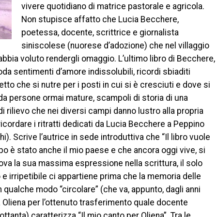
vivere quotidiano di matrice pastorale e agricola.
Non stupisce affatto che Lucia Becchere,
poetessa, docente, scrittrice e giornalista
siniscolese (nuorese d’adozione) che nel villaggio
 abbia voluto rendergli omaggio. L’ultimo libro di Becchere,
oda sentimenti d’amore indissolubili, ricordi sbiaditi
to che si nutre per i posti in cui si è cresciuti e dove si
e da persone ormai mature, scampoli di storia di una
i rilievo che nei diversi campi danno lustro alla propria
 ricordare i ritratti dedicati da Lucia Becchere a Peppino
). Scrive l’autrice in sede introduttiva che “Il libro vuole
o è stato anche il mio paese e che ancora oggi vive, si
rova la sua massima espressione nella scrittura, il solo
e irripetibile ci appartiene prima che la memoria delle
 qualche modo “circolare” (che va, appunto, dagli anni
o a Oliena per l’ottenuto trasferimento quale docente
ttanta) caratterizza “Il mio canto per Oliena”. Tra le