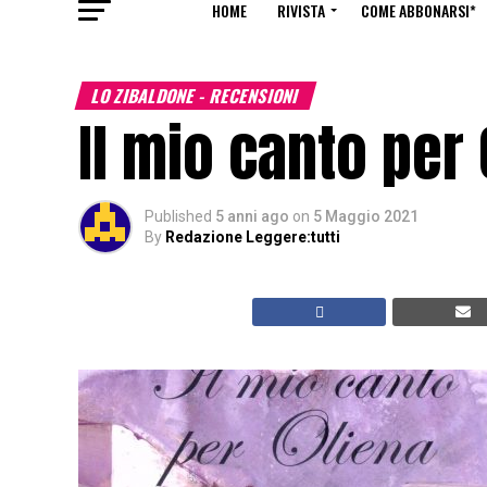
HOME
RIVISTA
COME ABBONARSI*
LO ZIBALDONE - RECENSIONI
Il mio canto per 
Published
5 anni ago
on
5 Maggio 2021
By
Redazione Leggere:tutti