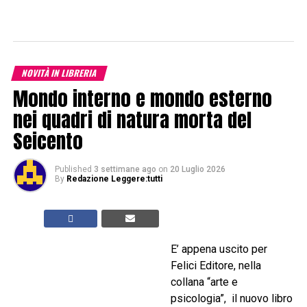
NOVITÀ IN LIBRERIA
Mondo interno e mondo esterno
nei quadri di natura morta del
Seicento
Published
3 settimane ago
on
20 Luglio 2026
By
Redazione Leggere:tutti
E’ appena uscito per
Felici Editore, nella
collana “arte e
psicologia”, il nuovo libro