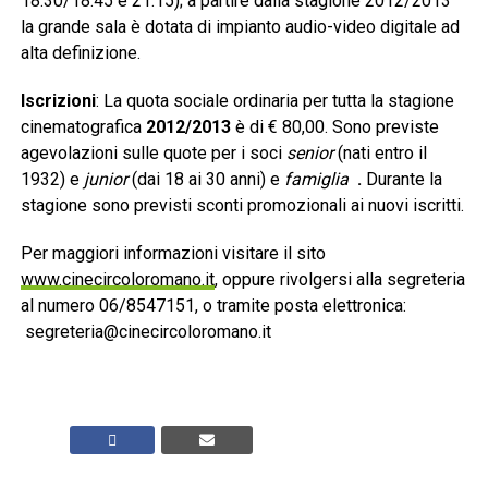
18.30/18.45 e 21.15);
a partire dalla stagione 2012/2013
la grande sala è dotata di impianto audio-video digitale ad
alta definizione.
Iscrizioni
: La quota sociale ordinaria per tutta la stagione
cinematografica
2012/2013
è di € 80,00.
Sono previste
agevolazioni sulle quote per i soci
senior
(nati entro il
1932) e
junior
(dai 18 ai 30 anni)
e
famiglia
.
Durante la
stagione sono previsti sconti promozionali ai nuovi iscritti.
Per maggiori informazioni visitare il sito
www.cinecircoloromano.it
, oppure rivolgersi alla segreteria
al numero 06/8547151, o tramite posta elettronica:
segreteria@cinecircoloromano.it