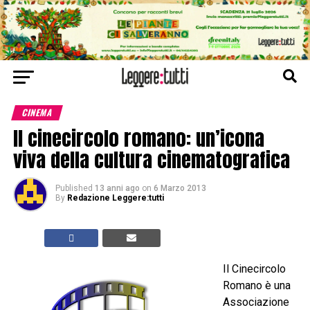
CINEMA
Il cinecircolo romano: un’icona
viva della cultura cinematografica
Published
13 anni ago
on
6 Marzo 2013
By
Redazione Leggere:tutti
Il Cinecircolo
Romano è una
Associazione