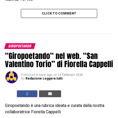
CLICK TO COMMENT
GIROPOETANDO
“Giropoetando“ nel web. “San
Valentino Torio” di Fiorella Cappelli
Published
6 mesi ago
on
14 Febbraio 2026
By
Redazione Leggere:tutti
Giropoetando è una rubrica ideata e curata dalla nostra
collaboratrice Fiorella Cappelli