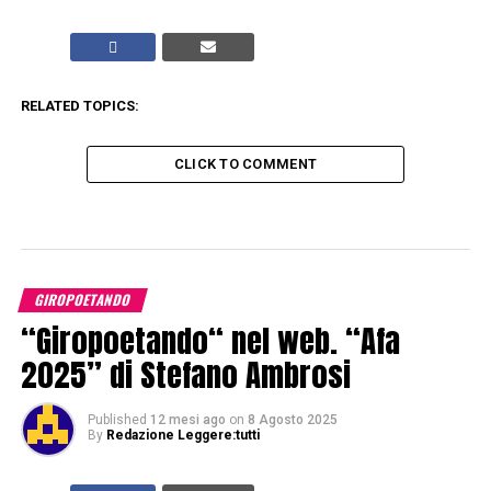
RELATED TOPICS:
CLICK TO COMMENT
GIROPOETANDO
“Giropoetando“ nel web. “Afa
2025” di Stefano Ambrosi
Published
12 mesi ago
on
8 Agosto 2025
By
Redazione Leggere:tutti