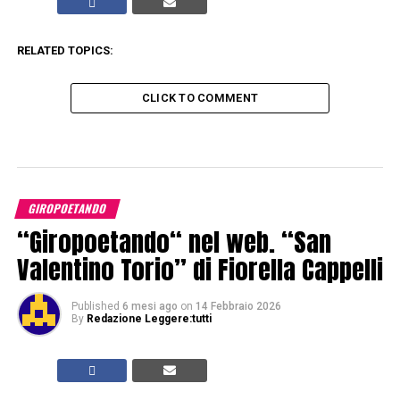
RELATED TOPICS:
CLICK TO COMMENT
GIROPOETANDO
“Giropoetando“ nel web. “San
Valentino Torio” di Fiorella Cappelli
Published
6 mesi ago
on
14 Febbraio 2026
By
Redazione Leggere:tutti