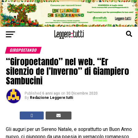
GIROPOETANDO
“Giropoetando” nel web. “Er
silenzio de l’Inverno” di Giampiero
Sambucini
Published
6 anni ago
on
30 Dicembre 2020
By
Redazione Leggere:tutti
Gli auguri per un Sereno Natale, e soprattutto un Buon Anno
nuovo, ci giungono da una poesia in vernacolo romanesco