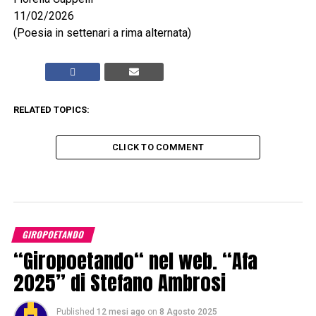
11/02/2026
(Poesia in settenari a rima alternata)
RELATED TOPICS:
CLICK TO COMMENT
GIROPOETANDO
“Giropoetando“ nel web. “Afa
2025” di Stefano Ambrosi
Published
12 mesi ago
on
8 Agosto 2025