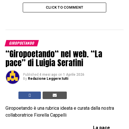
CLICK TO COMMENT
GIROPOETANDO
“Giropoetando“ nel web. “La
pace” di Luigia Serafini
Published
4 mesi ago
on
1 Aprile 2026
By
Redazione Leggere:tutti
Giropoetando è una rubrica ideata e curata dalla nostra
collaboratrice Fiorella Cappelli
La pace