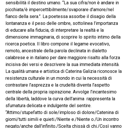
sensibilità il destino umano. “La sua cifra/non è andare in
picchiata/è impercettibilmente/svaporare d’amore/nel
fianco della sera.”. La poetessa assorbe il disagio della
lontananza e il peso delle ombre, sottolinea l’importanza
di educare alla fiducia, di interpretare la realtà e la
dimensione immaginaria, di scoprire lo spirito intimo della
ricerca poetica. Il libro compone il legame evocativo,
remoto, ancestrale della parola declinata in dialetto
calabrese e in italiano per dare maggiore risalto alla forza
incisiva dei versi e descrivere la sua immediata intensità.
La qualità umana e artistica di Caterina Galizia riconosce la
resistenza culturale in un mondo in cui la necessità di
contrastare l’asprezza e la crudeltà diventa l’aspetto
centrale della propria ispirazione. Avvolge l’incantesimo
della libertà, laddove la curva dell’anima rappresenta la
sfumatura delicata e indulgente del sentire.
“Attimo/stupefatto di sole/imploso di dolore/Catenina di
giorni/tutti simili e quieti./Niente e./Niente o./Un incontro
negato/anche dall’infinito./Scelta chissà di chi./Così vanno