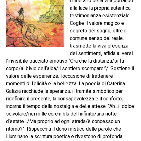
l’itinerario della vita portando
alla luce la propria autentica
testimonianza esistenziale.
Coglie il valore magico e
segreto del sogno, oltre il
comune senso del reale,
trasmette la viva presenza
dei sentimenti, affida ai versi
l’invisibile tracciato emotivo “Ora che la distanza/si fa
corpo/al bivio dell’alba/il sentiero scompare.”/. Sostiene il
valore delle esperienze, l’occasione di trattenere i
momenti di felicità e la bellezza. La poesia di Caterina
Galizia racchiude la speranza, il tramite simbolico per
ridefinire il presente, la consapevolezza e il conforto,
incarna il tempo della nostalgia e delle attese. “Ah…il dolce
scivolare/nei mille cerchi blu dell’infinito/una notte
d’estate…/Ma proprio ad ogni strada/è concesso un
ritorno?”. Rispecchia il dono mistico delle parole che
illuminano la scrittura poetica e rivestono di profonda