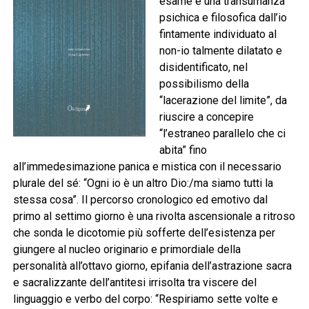
esame è una transumanza
psichica e filosofica dall’io
fintamente individuato al
non-io talmente dilatato e
disidentificato, nel
possibilismo della
“lacerazione del limite”, da
riuscire a concepire
“l’estraneo parallelo che ci
abita” fino
all’immedesimazione panica e mistica con il necessario
plurale del sé: “Ogni io è un altro Dio:/ma siamo tutti la
stessa cosa”. Il percorso cronologico ed emotivo dal
primo al settimo giorno è una rivolta ascensionale a ritroso
che sonda le dicotomie più sofferte dell’esistenza per
giungere al nucleo originario e primordiale della
personalità all’ottavo giorno, epifania dell’astrazione sacra
e sacralizzante dell’antitesi irrisolta tra viscere del
linguaggio e verbo del corpo: “Respiriamo sette volte e