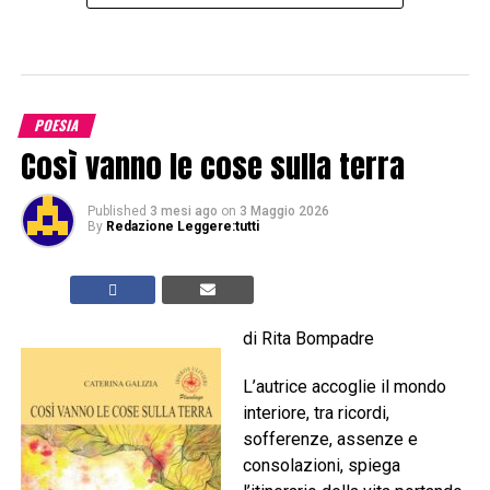
POESIA
Così vanno le cose sulla terra
Published
3 mesi ago
on
3 Maggio 2026
By
Redazione Leggere:tutti
di Rita Bompadre
L’autrice accoglie il mondo
interiore, tra ricordi,
sofferenze, assenze e
consolazioni, spiega