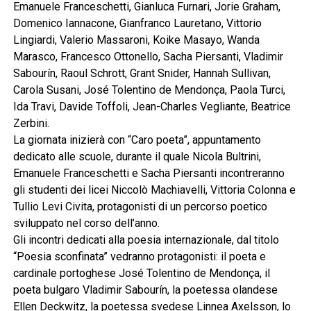
Emanuele Franceschetti, Gianluca Furnari, Jorie Graham,
Domenico Iannacone, Gianfranco Lauretano, Vittorio
Lingiardi, Valerio Massaroni, Koike Masayo, Wanda
Marasco, Francesco Ottonello, Sacha Piersanti, Vladimir
Sabourín, Raoul Schrott, Grant Snider, Hannah Sullivan,
Carola Susani, José Tolentino de Mendonça, Paola Turci,
Ida Travi, Davide Toffoli, Jean-Charles Vegliante, Beatrice
Zerbini.
La giornata inizierà con “Caro poeta”, appuntamento
dedicato alle scuole, durante il quale Nicola Bultrini,
Emanuele Franceschetti e Sacha Piersanti incontreranno
gli studenti dei licei Niccolò Machiavelli, Vittoria Colonna e
Tullio Levi Civita, protagonisti di un percorso poetico
sviluppato nel corso dell’anno.
Gli incontri dedicati alla poesia internazionale, dal titolo
“Poesia sconfinata” vedranno protagonisti: il poeta e
cardinale portoghese José Tolentino de Mendonça, il
poeta bulgaro Vladimir Sabourín, la poetessa olandese
Ellen Deckwitz, la poetessa svedese Linnea Axelsson, lo