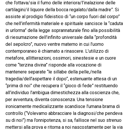
che l’ottava/sia il fumo delle interiora/l’inalazione delle
cartilagini/il liquore della bocca regalato/dalla madre”. Si
assiste al prodigio fideistico di “un corpo fuori dal corpo”
che nell’infermità materiale e spirituale sancisce la “caduta
in un’orma” della legge soprannaturale fino alla possibilità
di riesumazione dell’infinito universale dalla “profondità
del sepolcro”, nuovo ventre materno in cui l’uomo
contemporaneo è chiamato a rinascere. L’utilizzo di
metafore, allitterazioni, ossimori, sinestesie e un cuore
come “terzina divina” risponde alla vocazione di
mantenere separate “le sillabe della pelle,/nella
tragedia/dell’aspettare il dopo”, estenuante attesa di un
“prima di noi” che recupera il “gioco di fede” restituendo
all’individuo l’ambigua dimestichezza alla coscienza che,
per avventura, diventa conoscenza. Una tensione
ironicamente medicalizzante scandisce l’umana brama di
controllo (“Volevamo abbracciare la diagnosi/che pendeva
su di noi”) ma l’onnipotenza, si sa, fallisce nel suo strenuo
mettersi alla prova e ritorna a noi nascostamente per la via