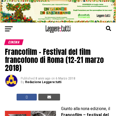
CINEMA
Francofilm – Festival del film
francofono di Roma (12-21 marzo
2018)
Published
8 anni ago
on
6 Marzo 2018
By
Redazione Leggere:tutti
Giunto alla nona edizione, il
Francofilm – festival del