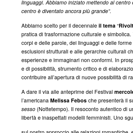
linguaggi. Abbiamo iniziato mettendo al centro 
centro è diventato ancora più grande”.
Abbiamo scelto per il decennale
il tema
“
Rivol
pratica di trasformazione culturale e simbolica.
corpi e delle parole, dei linguaggi e delle forme 
esclusioni strutturali e alle gerarchie culturali
esperienze e immaginari non conformi. In prospet
e di possibilità, strumento critico e di elaborazi
contribuire all’apertura di nuove possibilità d
A dare il via alle anteprime del Festival
mercol
l’americana
Melissa Febos
che presenterà il 
sesso
(Nottetempo). Il resoconto autentico di u
libertà e inaspettati modelli femministi. Uno s
sul nostro approccio alle relazioni romantiche, 