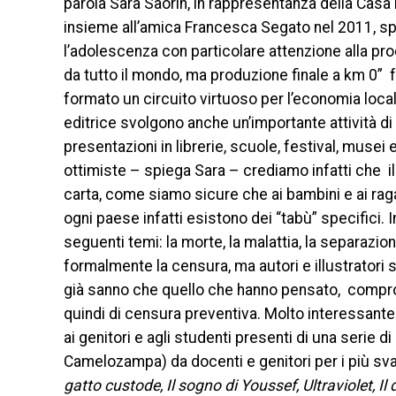
parola Sara Saorin, in rappresentanza della Cas
insieme all’amica Francesca Segato nel 2011, specia
l’adolescenza con particolare attenzione alla prod
da tutto il mondo, ma produzione finale a km 0” f
formato un circuito virtuoso per l’economia loca
editrice svolgono anche un’importante attività d
presentazioni in librerie, scuole, festival, muse
ottimiste – spiega Sara – crediamo infatti che il 
carta, come siamo sicure che ai bambini e ai ragaz
ogni paese infatti esistono dei “tabù” specifici. I
seguenti temi: la morte, la malattia, la separazion
formalmente la censura, ma autori e illustratori
già sanno che quello che hanno pensato, comprome
quindi di censura preventiva. Molto interessante 
ai genitori e agli studenti presenti di una serie di 
Camelozampa) da docenti e genitori per i più svari
gatto custode, Il sogno di Youssef, Ultraviolet, Il 