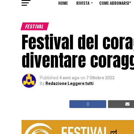
HOME
RIVISTA
COME ABBONARSI*
FESTIVAL
Festival del cora
diventare corag
Published
4 anni ago
on
7 Ottobre 2022
By
Redazione Leggere:tutti