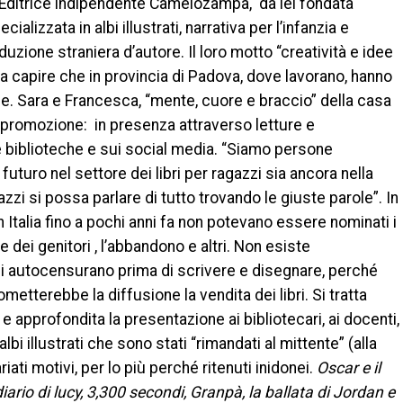
a Editrice indipendente Camelozampa, da lei fondata
lizzata in albi illustrati, narrativa per l’infanzia e
uzione straniera d’autore. Il loro motto “creatività e idee
a capire che in provincia di Padova, dove lavorano, hanno
le. Sara e Francesca, “mente, cuore e braccio” della casa
i promozione: in presenza attraverso letture e
i e biblioteche e sui social media. “Siamo persone
futuro nel settore dei libri per ragazzi sia ancora nella
zi si possa parlare di tutto trovando le giuste parole”. In
n Italia fino a pochi anni fa non potevano essere nominati i
e dei genitori , l’abbandono e altri. Non esiste
 si autocensurano prima di scrivere e disegnare, perché
tterebbe la diffusione la vendita dei libri. Si tratta
e approfondita la presentazione ai bibliotecari, ai docenti,
albi illustrati che sono stati “rimandati al mittente” (alla
ati motivi, per lo più perché ritenuti inidonei.
Oscar e il
diario di lucy, 3,300 secondi, Granpà, la ballata di Jordan e