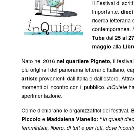
Il Festival di scritt
importante:
dieci
ricerca letteraria
contemporanea.
Tuba
dal
25 al 2
maggio
alla
Libr
Nato nel 2016
nel quartiere Pigneto,
il festiv
più originali del panorama letterario italiano, c
artiste
provenienti dall’Italia e dall’estero. Att
momenti di incontro con il pubblico,
inQuiete
ha
sperimentazione.
Come dichiarano le organizzatrici del festival,
B
Piccolo
e
Maddalena Vianello: “
In questi die
femminista, libero, di tutt e per tutt, dove incon