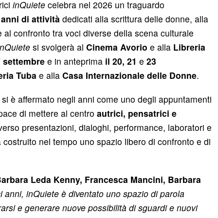
rici
inQuiete
celebra nel 2026 un traguardo
 anni di attività
dedicati alla scrittura delle donne, alla
 e al confronto tra voci diverse della scena culturale
inQuiete
si svolgerà al
Cinema Avorio
e alla
Libreria
7 settembre
e in anteprima
il 20, 21
e
23
eria Tuba
e alla
Casa Internazionale delle Donne
.
al si è affermato negli anni come uno degli appuntamenti
apace di mettere al centro
autrici, pensatrici e
raverso presentazioni, dialoghi, performance, laboratori e
 costruito nel tempo uno spazio libero di confronto e di
arbara Leda Kenny, Francesca Mancini, Barbara
ci anni, inQuiete è diventato uno spazio di parola
trarsi e generare nuove possibilità di sguardi e nuovi