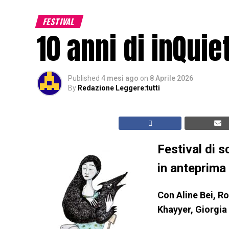
FESTIVAL
10 anni di inQuie
Published
4 mesi ago
on
8 Aprile 2026
By
Redazione Leggere:tutti
Festival di s
in anteprima
Con Aline Bei, Ro
Khayyer, Giorgia