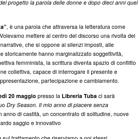
del progetto la parola delle donne e dopo dieci anni quel
ta”
, è una parola che attraversa la letteratura come
 Volevamo mettere al centro del discorso una rivolta dei
narrative, che si oppone ai silenzi imposti, alle
 che storicamente hanno marginalizzato soggettività,
tiva femminista, la scrittura diventa spazio di conflitto
one collettiva, capace di interrogare il presente e
i rappresentazione, partecipazione e cambiamento.
edì 20 maggio
presso la
Libreria Tuba
ci sarà
suo
Dry Season. Il mio anno di piacere senza
n anno di castità, un concentrato di solitudine, nuove
guardo saggio e innovativo
e sul trattamento che riserviamo a noi stessi.