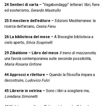
24
Sentieri di carta
–
“Vagabondaggi” letterari: libri, fiere
ed esoterismo,
Gerardo Mastrullo
25
Il mestiere dell’editore
–
Edizioni Mediterranee: la
ricerca dell’arcano,
Cesira Fenu
26
La biblioteca del mese
–
A Bisceglie biblioteca a
cielo aperto,
Silvia Scapinelli
29
Zibaldone – Libro del mese
Il treno di mezzanotte
,
una favola contemporanea sulle seconde possibilità,
Maria Rosaria Grifone
44
Approcci e riletture
–
Quando la filosofia impara a
decostruire,
Ludovico Fulci
45
Librerie in vetrina
–
Sono i libri a scegliere me,
Loredana Simonetti