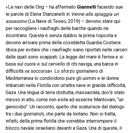
«Le navi delle Ong – ha affermato
Giannelli
facendo sue
le parole di Elena Stancanelli in
Venne alla spiaggia un
assassino
(La Nave di Teseo, 2019) – devono stare qui
per raccogliere i naufraghi delle barche quando ne
incontrano. Questa è senza dubbio la prima risposta e
devono arrivare prima della cosiddetta Guardia Costiera
libica per evitare che i naufraghi siano riportati nelle carceri
dalle quali sono scappati. La legge del mare è ferrea e si
basa sul cuore e sul cervello di chi naviga, una barca in
difficoltà va soccorsa». Lo sforzo giornaliero di
Mediterranea lo condividono pure gli uomini e le donne
imbarcati nella Flotilla con un’altra nave in grande difficoltà,
Gaza. Una lingua di terra distrutta, massacrata, dov’è stato
messo in atto, come non esita ad asserire Mantovani, “un
genocidio”. Un racconto, quello che scaturisce dal dialogo
tra i due giornalisti, che parte da lontano. Non si tratta,
infatti, della prima flotilla che vorrebbe interrompere il
blocco navale israeliano davanti a Gaza. Una di queste, il