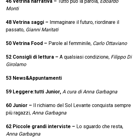
46
Vetrina narrativa
–
Tutto può la parola,
Edoardo
Monti
48
Vetrina saggi
–
Immaginare il futuro, riordinare il
passato,
Gianni Maritati
50
Vetrina Food
–
Parole al femminile,
Carlo Ottaviano
52
Consigli di lettura
–
A qualsiasi condizione,
Filippo Di
Girolamo
53
News&Appuntamenti
59
Leggere:tutti Junior,
A cura di Anna Garbagna
60
Junior
–
Il richiamo del Sol Levante conquista sempre
più ragazzi,
Anna Garbagna
62
Piccole grandi interviste
–
Lo sguardo che resta,
Anna Garbagna