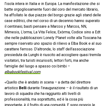
l’isola intera in Italia e in Europa. La manifestazione che si
batte orgogliosamente fuori dal coro del mercato librario,
ha affollato le due piazze del borgo grazie agli stand delle
case editrici, che nel corso di un decennio hanno superato
il centinaio; basti pensare a Marcos y Marcos, NN,
Mimesis, L’orma, La Vita Felice, Exòrma, Codice sino a Edt
che nelle pubblicazioni Lonely Planet volte alla Toscana ha
sempre riservato uno spazio di rilievo a Elba Book e al suo
carattere ferroso. D’altronde, lo staff dell’associazione
presieduta da Lunghi è riuscito ad accogliere quasi tremila
visitatori, tra turisti incuriositi, lettori forti, ma anche
famiglie del luogo a spasso coi bimbi –
elbabookfestival.com
«Quello che è andato in scena – a detta del direttore
artistico
Belli
durante l’inaugurazione – è il risultato di un
lavoro di squadra che ha raggiunto alti livelli di
professionalità; ma soprattutto, ed è la cosa più
importante, è il frutto di una comunità. E sono proprio le