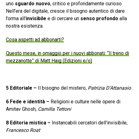
uno
sguardo nuovo
, critico e profondamente curioso.
Nell’era del digitale, cresce il bisogno autentico di dare
forma all’
invisibile
e di cercare un
senso profondo
alla
nostra esistenza.
Cosa aspetti ad abbonarti?
Questo mese, in omaggio per i nuovi abbonati: “Il treno di
mezzanotte” di Matt Haig (Edizioni e/o)
5
Editoriale
–
Il bisogno del mistero,
Patrizia D’Attanasio
6
Fede e identità
–
Religioni e culture nelle opere di
Amitav Ghosh,
Camilla Tettoni
8
Editoria mistica
–
Instancabili cercatori dell’invisibile,
Francesco Roat