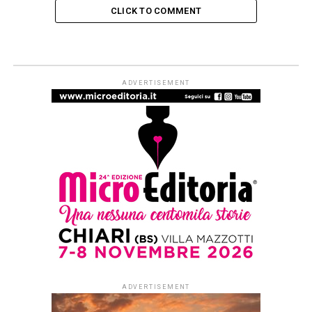
CLICK TO COMMENT
NOVITÀ IN LIBRERIA
Mondo interno e mondo esterno
nei quadri di natura morta del
Seicento
Published
3 settimane ago
on
20 Luglio 2026
By
Redazione Leggere:tutti
E’ appena uscito per
Felici Editore, nella
collana “arte e