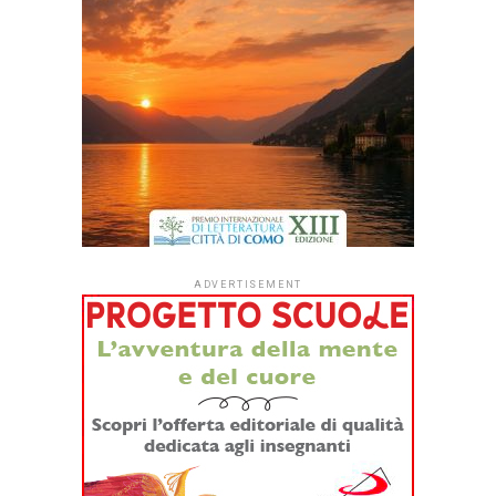
psicologia”, il nuovo libro
di Maura Sgarro
Le opere d’arte sono
prodotte dal “mondo
interno” dei loro creatori,
in interazione con il
“mondo esterno”, nei suoi
vari aspetti. A loro volta,
le opere contribuiscono a
connotare un periodo
storico, ideologico, culturale e religioso e determinano uno
stile e un genere artistico. Inoltre formano l’identità dello
stesso creatore e del suo entourage. In questi scambi,
giocano un ruolo anche i fruitori dell’arte, in modo non
passivo, ma partecipativo. In tal senso si orientano anche
le recenti conoscenze neuropsicologiche sulla percezione
visiva conscia ed inconscia, sull’empatia, sugli stati di