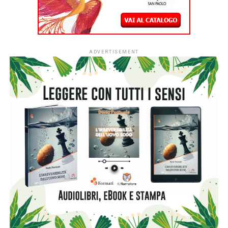
coscienza “sognanti”, su i meccanismi di identificazione e
proiezione nei confronti delle opere d’arte. Alcuni elementi
di queste ultime possono funzionare dunque come attivi
mediatori di queste comunicazioni. Il libro si focalizza sui
significati e sui messaggi intrinseci ai simboli, agli
archetipi e all’organizzazione dello spazio in alcuni quadri
di natura morta del Seicento europeo. Come documenti
interni ad antiche bottiglie lanciate nel mare del tempo
infinito, anche in queste opere di quattro secoli fa
possiamo leggere i messaggi dei loro creatori e di tutta
un’epoca. La loro decodifica richiede forse oggi un lavoro
da parte di specialisti, ma i risultati sono compresi da tutti.
Prefazione di Alberto Cottino.
RELATED TOPICS: