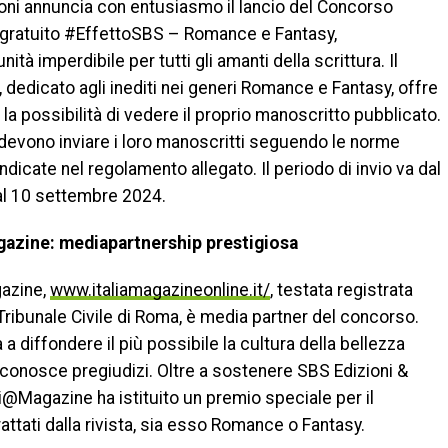
oni annuncia con entusiasmo il lancio del Concorso
o gratuito #EffettoSBS – Romance e Fantasy,
nità imperdibile per tutti gli amanti della scrittura. Il
 dedicato agli inediti nei generi Romance e Fantasy, offre
i la possibilità di vedere il proprio manoscritto pubblicato.
i devono inviare i loro manoscritti seguendo le norme
 indicate nel regolamento allegato. Il periodo di invio va dal
 al 10 settembre 2024.
gazine: mediapartnership prestigiosa
azine,
www.italiamagazineonline.it/
, testata registrata
 Tribunale Civile di Roma, è media partner del concorso.
 diffondere il più possibile la cultura della bellezza
 conosce pregiudizi. Oltre a sostenere SBS Edizioni &
i@Magazine ha istituito un premio speciale per il
rattati dalla rivista, sia esso Romance o Fantasy.