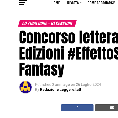
HOME
RIVISTA
COME ABBONARSI*
LO ZIBALDONE - RECENSIONI
Concorso lettera
Edizioni #Effett
Fantasy
Published
2 anni ago
on
26 Luglio 2024
By
Redazione Leggere:tutti