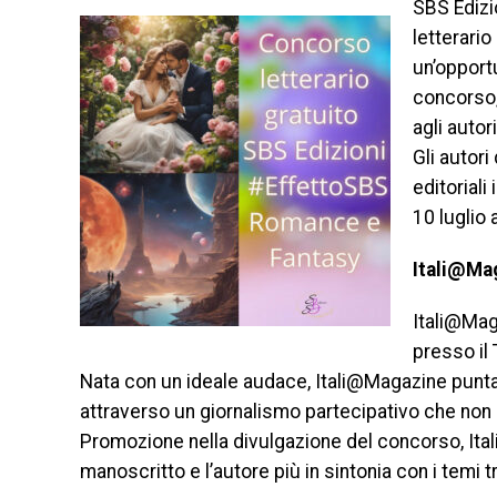
SBS Edizi
letterari
un’opportu
concorso,
agli autor
Gli autor
editoriali
10 luglio
Itali@Ma
Itali@Mag
presso il
Nata con un ideale audace, Itali@Magazine punta a
attraverso un giornalismo partecipativo che non
Promozione nella divulgazione del concorso, Ital
manoscritto e l’autore più in sintonia con i temi t