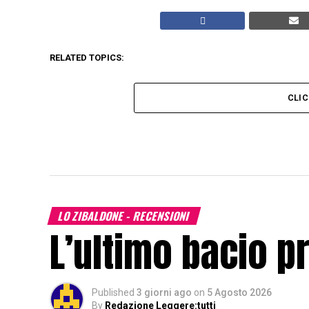
RELATED TOPICS:
CLI
LO ZIBALDONE - RECENSIONI
L’ultimo bacio p
Published
3 giorni ago
on
5 Agosto 2026
By
Redazione Leggere:tutti