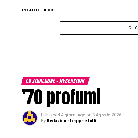
RELATED TOPICS:
CLI
LO ZIBALDONE - RECENSIONI
’70 profumi
Published
4 giorni ago
on
3 Agosto 2026
By
Redazione Leggere:tutti