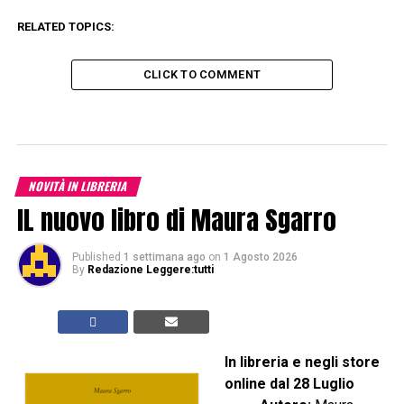
RELATED TOPICS:
CLICK TO COMMENT
NOVITÀ IN LIBRERIA
IL nuovo libro di Maura Sgarro
Published
1 settimana ago
on
1 Agosto 2026
By
Redazione Leggere:tutti
In libreria e negli store
online dal 28 Luglio