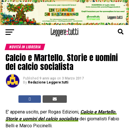
NOVITÀ IN LIBRERIA
Calcio e Martello. Storie e uomini
del calcio socialista
Published
9 anni ago
on
3 Marzo 2017
By
Redazione Leggere:tutti
E’ appena uscito, per Rogas Edizioni,
Calcio e Martello.
Storie e uomini del calcio socialista
dei giornalisti Fabio
Belli e Marco Piccinelli.