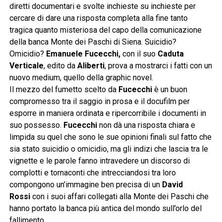
diretti documentari e svolte inchieste su inchieste per
cercare di dare una risposta completa alla fine tanto
tragica quanto misteriosa del capo della comunicazione
della banca Monte dei Paschi di Siena. Suicidio?
Omicidio?
Emanuele Fucecchi,
con il suo
Caduta
Verticale
, edito da
Aliberti
, prova a mostrarci i fatti con un
nuovo medium, quello della graphic novel.
Il mezzo del fumetto scelto da
Fucecchi
è un buon
compromesso tra il saggio in prosa e il docufilm per
esporre in maniera ordinata e ripercorribile i documenti in
suo possesso.
Fucecchi
non dà una risposta chiara e
limpida su quel che sono le sue opinioni finali sul fatto che
sia stato suicidio o omicidio, ma gli indizi che lascia tra le
vignette e le parole fanno intravedere un discorso di
complotti e tornaconti che intrecciandosi tra loro
compongono un’immagine ben precisa di un
David
Rossi
con i suoi affari collegati alla Monte dei Paschi che
hanno portato la banca più antica del mondo sull’orlo del
fallimento.