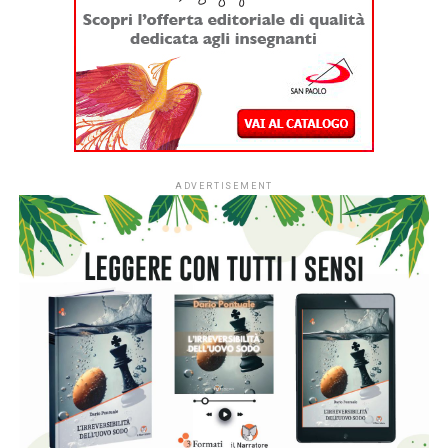
italiani.
Dal
1° settembre
le strutture educative per la
fascia 0-3 anni di tutto il Paese potranno aderire
all’iniziativa sociale dell’Associazione Italiana Editori (AIE)
a favore delle biblioteche scolastiche e partecipare alla
campagna nazionale di donazione di libri in programma dal
7 al 15 novembre 2026.
L’ingresso di tutti i nidi italiani segna una
nuova fase per
#ioleggoperché
che, dopo dieci anni al fianco delle
scuole, amplia il proprio raggio d’azione includendo anche i
servizi educativi per la primissima infanzia.
L’apertura nazionale è resa possibile grazie al
sostegno
di Fondazione Cariplo
, che dal 2022 ha accompagnato lo
sviluppo di #ioleggoperchéLAB-NIDI, il progetto
sperimentale dedicato ai nidi realizzato in Lombardia e