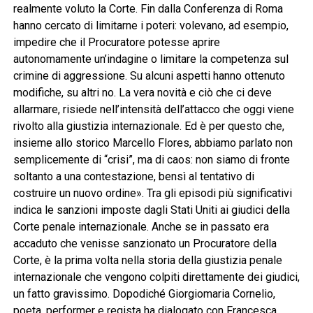
realmente voluto la Corte. Fin dalla Conferenza di Roma
hanno cercato di limitarne i poteri: volevano, ad esempio,
impedire che il Procuratore potesse aprire
autonomamente un’indagine o limitare la competenza sul
crimine di aggressione. Su alcuni aspetti hanno ottenuto
modifiche, su altri no. La vera novità e ciò che ci deve
allarmare, risiede nell’intensità dell’attacco che oggi viene
rivolto alla giustizia internazionale. Ed è per questo che,
insieme allo storico Marcello Flores, abbiamo parlato non
semplicemente di “crisi”, ma di caos: non siamo di fronte
soltanto a una contestazione, bensì al tentativo di
costruire un nuovo ordine». Tra gli episodi più significativi
indica le sanzioni imposte dagli Stati Uniti ai giudici della
Corte penale internazionale. Anche se in passato era
accaduto che venisse sanzionato un Procuratore della
Corte, è la prima volta nella storia della giustizia penale
internazionale che vengono colpiti direttamente dei giudici,
un fatto gravissimo. Dopodiché Giorgiomaria Cornelio,
poeta, performer e regista ha dialogato con Francesca