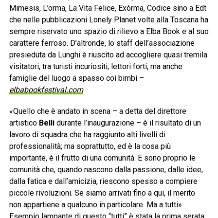
Mimesis, L’orma, La Vita Felice, Exòrma, Codice sino a Edt
che nelle pubblicazioni Lonely Planet volte alla Toscana ha
sempre riservato uno spazio di rilievo a Elba Book e al suo
carattere ferroso. D’altronde, lo staff dell’associazione
presieduta da Lunghi è riuscito ad accogliere quasi tremila
visitatori, tra turisti incuriositi, lettori forti, ma anche
famiglie del luogo a spasso coi bimbi –
elbabookfestival.com
«Quello che è andato in scena – a detta del direttore
artistico
Belli
durante l’inaugurazione – è il risultato di un
lavoro di squadra che ha raggiunto alti livelli di
professionalità; ma soprattutto, ed è la cosa più
importante, è il frutto di una comunità. E sono proprio le
comunità che, quando nascono dalla passione, dalle idee,
dalla fatica e dall’amicizia, riescono spesso a compiere
piccole rivoluzioni. Se siamo arrivati fino a qui, il merito
non appartiene a qualcuno in particolare. Ma a tutti».
Esempio lampante di questo “tutti” è stata la prima serata.