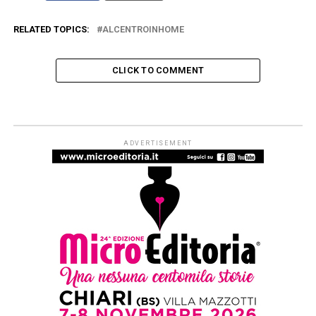
RELATED TOPICS:
ALCENTROINHOME
CLICK TO COMMENT
ARTICOLI & APPROFONDIMENTI
#ioleggoperché apre a tutti i nidi
d’Italia. Dal 1° settembre al via le
iscrizioni per partecipare alla
campagna di donazioni del 7-15
novembre
Published
1 settimana ago
on
29 Luglio 2026
By
Redazione Leggere:tutti