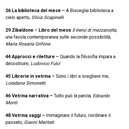
26
La biblioteca del mese
–
A Bisceglie biblioteca a
cielo aperto,
Silvia Scapinelli
29
Zibaldone – Libro del mese
Il treno di mezzanotte
,
una favola contemporanea sulle seconde possibilità,
Maria Rosaria Grifone
44
Approcci e riletture
–
Quando la filosofia impara a
decostruire,
Ludovico Fulci
45
Librerie in vetrina
–
Sono i libri a scegliere me,
Loredana Simonetti
46
Vetrina narrativa
–
Tutto può la parola,
Edoardo
Monti
48
Vetrina saggi
–
Immaginare il futuro, riordinare il
passato,
Gianni Maritati