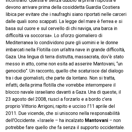
incontrano. Questa è senza dubbio la prima risposta e
devono arrivare prima della cosiddetta Guardia Costiera
libica per evitare che i naufraghi siano riportati nelle carceri
dalle quali sono scappati. La legge del mare è ferrea e si
basa sul cuore e sul cervello di chi naviga, una barca in
difficoltà va soccorsa». Lo sforzo giornaliero di
Mediterranea lo condividono pure gli uomini e le donne
imbarcati nella Flotilla con un’altra nave in grande difficoltà,
Gaza. Una lingua di terra distrutta, massacrata, dov’è stato
messo in atto, come non esita ad asserire Mantovani, “un
genocidio”. Un racconto, quello che scaturisce dal dialogo
tra i due giornalisti, che parte da lontano. Non si tratta,
infatti, della prima flotilla che vorrebbe interrompere il
blocco navale israeliano davanti a Gaza. Una di queste, il
23 agosto del 2008, riuscì a forzarlo e a bordo c’era
proprio Vittorio Arrigoni, rapito e ucciso l’11 aprile del
2011. Due vicende, che si uniscono nella responsabilità
dell’Occidente. «Israele – ha incalzato
Mantovani
– non
potrebbe fare quello che fa senza il supporto occidentale.