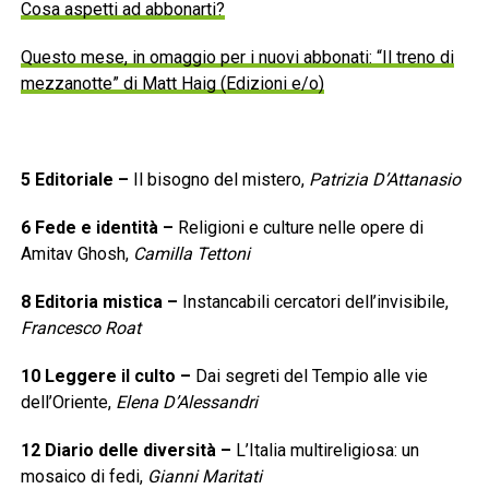
Cosa aspetti ad abbonarti?
Questo mese, in omaggio per i nuovi abbonati: “Il treno di
mezzanotte” di Matt Haig (Edizioni e/o)
5
Editoriale
–
Il bisogno del mistero,
Patrizia D’Attanasio
6
Fede e identità
–
Religioni e culture nelle opere di
Amitav Ghosh,
Camilla Tettoni
8
Editoria mistica
–
Instancabili cercatori dell’invisibile,
Francesco Roat
10
Leggere il culto
–
Dai segreti del Tempio alle vie
dell’Oriente,
Elena D’Alessandri
12
Diario delle diversità
–
L’Italia multireligiosa: un
mosaico di fedi,
Gianni Maritati