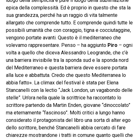
luogo della semplicità e pure il luogo della sublimazione
epica della complessità. Ed è proprio in questo che sta la
sua grandezza, perché ha un raggio di vita talmente
allargato che comprende tutto. E comprende quindi tutte le
possibili umanità che con coraggio, tigna e cocciutaggine,
vengono portate avanti. Questo è il mediterraneo che
volevamo rappresentare. Penso – ha aggiunto
Piro
– ogni
volta a quello che diceva Alessandro Leogrande, che c’è
una barriera invisibile tra la sponda sud e la sponda nord
del Mediterraneo e questa barriera deve essere portata
alla luce e abbattuta. Credo che questo Mediterranea lo
abbia fatto». La climax del festival è stata per Elena
Stancanelli con la lectio “Jack London, un vagabondo delle
stelle”. Un’ora nella quale la scrittrice ha raccontato lo
scrittore partendo da Martin Enden, giovane “dinoccolato”
ma eternamente “fascinoso”. Molti critici a lungo hanno
considerato il protagonista del libro una sorta di alter ego
dello scrittore, benché Stancanelli abbia cercato di fare
chiarezze mostrandone i tratti in comune quanto quelli che