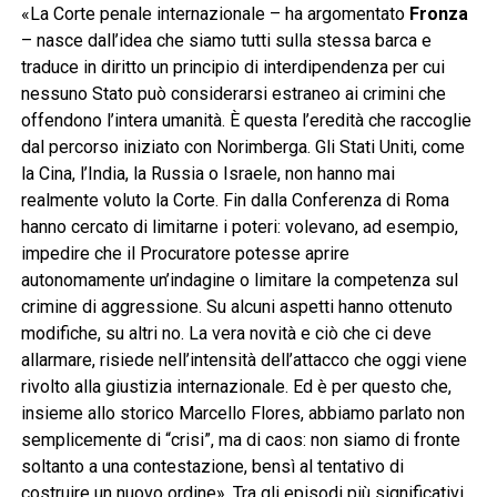
«La Corte penale internazionale – ha argomentato
Fronza
– nasce dall’idea che siamo tutti sulla stessa barca e
traduce in diritto un principio di interdipendenza per cui
nessuno Stato può considerarsi estraneo ai crimini che
offendono l’intera umanità. È questa l’eredità che raccoglie
dal percorso iniziato con Norimberga. Gli Stati Uniti, come
la Cina, l’India, la Russia o Israele, non hanno mai
realmente voluto la Corte. Fin dalla Conferenza di Roma
hanno cercato di limitarne i poteri: volevano, ad esempio,
impedire che il Procuratore potesse aprire
autonomamente un’indagine o limitare la competenza sul
crimine di aggressione. Su alcuni aspetti hanno ottenuto
modifiche, su altri no. La vera novità e ciò che ci deve
allarmare, risiede nell’intensità dell’attacco che oggi viene
rivolto alla giustizia internazionale. Ed è per questo che,
insieme allo storico Marcello Flores, abbiamo parlato non
semplicemente di “crisi”, ma di caos: non siamo di fronte
soltanto a una contestazione, bensì al tentativo di
costruire un nuovo ordine». Tra gli episodi più significativi