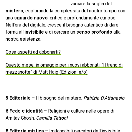
varcare la soglia del
mistero
, esplorando la complessità del nostro tempo con
uno
sguardo nuovo
, critico e profondamente curioso.
Nell’era del digitale, cresce il bisogno autentico di dare
forma all’
invisibile
e di cercare un
senso profondo
alla
nostra esistenza.
Cosa aspetti ad abbonarti?
Questo mese, in omaggio per i nuovi abbonati: “Il treno di
mezzanotte” di Matt Haig (Edizioni e/o)
5
Editoriale
–
Il bisogno del mistero,
Patrizia D’Attanasio
6
Fede e identità
–
Religioni e culture nelle opere di
Amitav Ghosh,
Camilla Tettoni
8
Editoria mistica
–
Instancabili cercatori dell’invisibile,