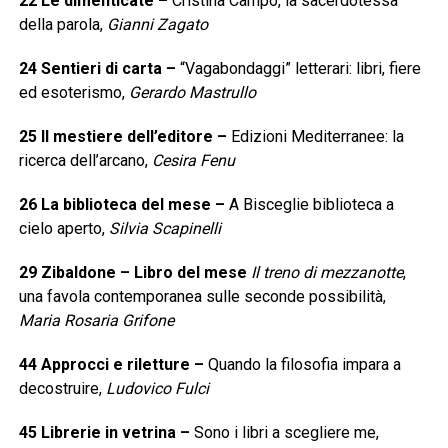
22
Le dimenticate
–
Cristina Campo, la sacerdotessa
della parola,
Gianni Zagato
24
Sentieri di carta
–
“Vagabondaggi” letterari: libri, fiere
ed esoterismo,
Gerardo Mastrullo
25
Il mestiere dell’editore
–
Edizioni Mediterranee: la
ricerca dell’arcano,
Cesira Fenu
26
La biblioteca del mese
–
A Bisceglie biblioteca a
cielo aperto,
Silvia Scapinelli
29
Zibaldone – Libro del mese
Il treno di mezzanotte
,
una favola contemporanea sulle seconde possibilità,
Maria Rosaria Grifone
44
Approcci e riletture
–
Quando la filosofia impara a
decostruire,
Ludovico Fulci
45
Librerie in vetrina
–
Sono i libri a scegliere me,