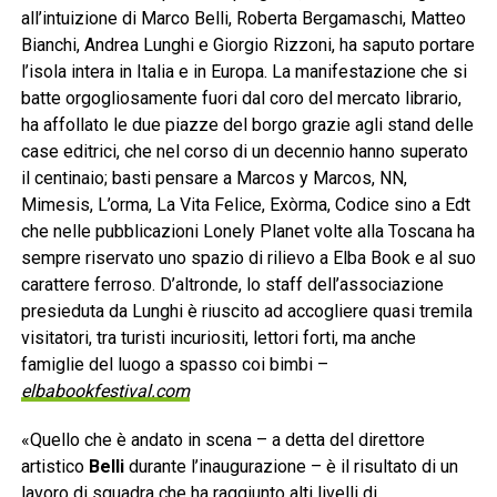
all’intuizione di Marco Belli, Roberta Bergamaschi, Matteo
Bianchi, Andrea Lunghi e Giorgio Rizzoni, ha saputo portare
l’isola intera in Italia e in Europa. La manifestazione che si
batte orgogliosamente fuori dal coro del mercato librario,
ha affollato le due piazze del borgo grazie agli stand delle
case editrici, che nel corso di un decennio hanno superato
il centinaio; basti pensare a Marcos y Marcos, NN,
Mimesis, L’orma, La Vita Felice, Exòrma, Codice sino a Edt
che nelle pubblicazioni Lonely Planet volte alla Toscana ha
sempre riservato uno spazio di rilievo a Elba Book e al suo
carattere ferroso. D’altronde, lo staff dell’associazione
presieduta da Lunghi è riuscito ad accogliere quasi tremila
visitatori, tra turisti incuriositi, lettori forti, ma anche
famiglie del luogo a spasso coi bimbi –
elbabookfestival.com
«Quello che è andato in scena – a detta del direttore
artistico
Belli
durante l’inaugurazione – è il risultato di un
lavoro di squadra che ha raggiunto alti livelli di