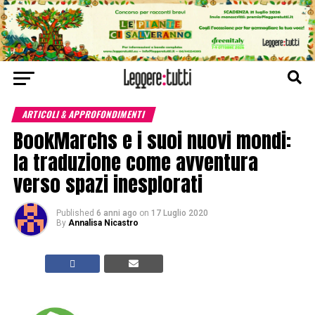
ARTICOLI & APPROFONDIMENTI
BookMarchs e i suoi nuovi mondi:
la traduzione come avventura
verso spazi inesplorati
Published
6 anni ago
on
17 Luglio 2020
By
Annalisa Nicastro