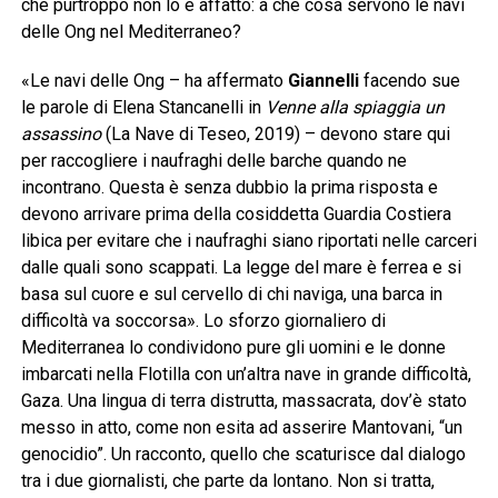
che purtroppo non lo è affatto: a che cosa servono le navi
delle Ong nel Mediterraneo?
«Le navi delle Ong – ha affermato
Giannelli
facendo sue
le parole di Elena Stancanelli in
Venne alla spiaggia un
assassino
(La Nave di Teseo, 2019) – devono stare qui
per raccogliere i naufraghi delle barche quando ne
incontrano. Questa è senza dubbio la prima risposta e
devono arrivare prima della cosiddetta Guardia Costiera
libica per evitare che i naufraghi siano riportati nelle carceri
dalle quali sono scappati. La legge del mare è ferrea e si
basa sul cuore e sul cervello di chi naviga, una barca in
difficoltà va soccorsa». Lo sforzo giornaliero di
Mediterranea lo condividono pure gli uomini e le donne
imbarcati nella Flotilla con un’altra nave in grande difficoltà,
Gaza. Una lingua di terra distrutta, massacrata, dov’è stato
messo in atto, come non esita ad asserire Mantovani, “un
genocidio”. Un racconto, quello che scaturisce dal dialogo
tra i due giornalisti, che parte da lontano. Non si tratta,