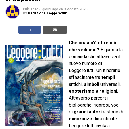
Published
6 giorni ago
on
3 Agosto 2026
By
Redazione Leggere:tutti
Che cosa c’è oltre ciò
che vediamo?
È questa la
domanda che attraversa il
nuovo numero di
Leggere:tutti. Un itinerario
affascinante tra
templi
antichi,
simboli
universali,
esoterismo
e
religioni
.
Attraverso percorsi
bibliografici rigorosi, voci
di
grandi autori
e storie di
minoranze
dimenticate,
Leggere:tutti invita a